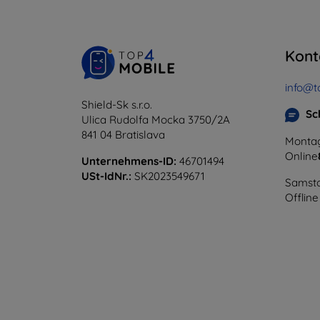
Kont
info@t
Shield-Sk s.r.o.
Sc
Ulica Rudolfa Mocka 3750/2A
841 04 Bratislava
Montag
Online
Unternehmens-ID:
46701494
USt-IdNr.:
SK2023549671
Samsta
Offline