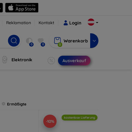
Reklamation
Kontakt
Login
Warenkorb
0
0
0
Elektronik
Ausverkauf
Ermäßigte
kostenlose Lieferung
-10%