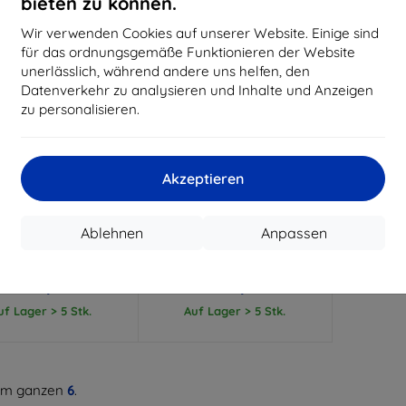
bieten zu können.
Wir verwenden Cookies auf unserer Website. Einige sind
für das ordnungsgemäße Funktionieren der Website
unerlässlich, während andere uns helfen, den
Datenverkehr zu analysieren und Inhalte und Anzeigen
zu personalisieren.
Rabatt
Rabatt
%
-10%
mit
EXTRA10
Akzeptieren
mit
EXTRA10
Gutschein
Gutschein
 drehbarer Display-
Puluz drehbarer Display-
Ablehnen
Anpassen
nder 45 cm (weiß)
Ständer 45 cm (schwarz)
(5905316141292)
(5905316141285)
€ 82,90
€ 85,90
€ 74,60
€ 77,30
uf Lager > 5 Stk.
Auf Lager > 5 Stk.
m ganzen
6
.