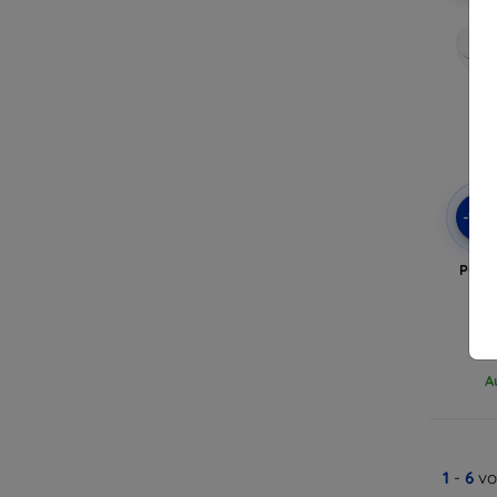
-10
Puluz
Stä
A
1
-
6
vo