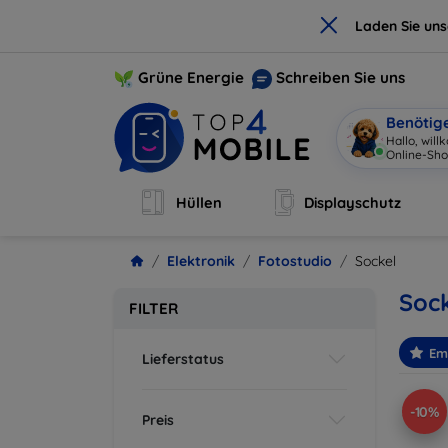
×
Laden Sie un
Grüne Energie
Schreiben Sie uns
Benötig
Hallo, wil
Online-Sho
Hüllen
Displayschutz
Elektronik
Fotostudio
Sockel
Sock
FILTER
Em
Lieferstatus
-10%
Preis