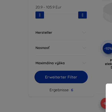
20.9
-
105.9
Eur
Hersteller
Nosnosť
-10
P
Maximálna výška
elek
Erweiterter Filter
A
Ergebnisse
6
-10%