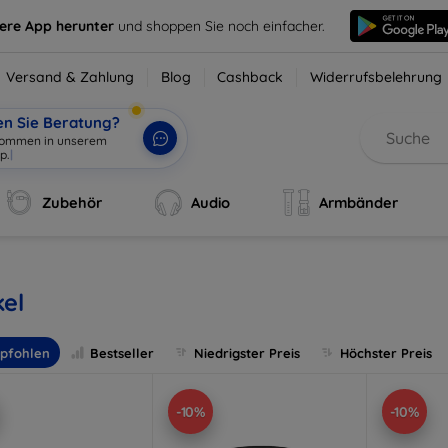
sere App herunter
und shoppen Sie noch einfacher.
Versand & Zahlung
Blog
Cashback
Widerrufsbelehrung
en Sie Beratung?
lkommen in unserem
p.
|
Zubehör
Audio
Armbänder
el
pfohlen
Bestseller
Niedrigster Preis
Höchster Preis
-10%
-10%