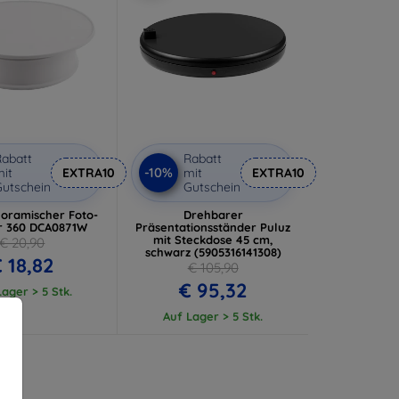
abatt
Rabatt
-10%
it
EXTRA10
mit
EXTRA10
utschein
Gutschein
noramischer Foto-
Drehbarer
r 360 DCA0871W
Präsentationsständer Puluz
mit Steckdose 45 cm,
€ 20,90
schwarz (5905316141308)
 18,82
€ 105,90
€ 95,32
ager > 5 Stk.
Auf Lager > 5 Stk.