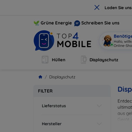
×
Laden Sie un
Grüne Energie
Schreiben Sie uns
Benötig
Hallo, wil
Online-Sho
Hüllen
Displayschutz
Displayschutz
Disp
FILTER
Entdec
Lieferstatus
ultima
aus ge
Gerät,
Hersteller
zuverl