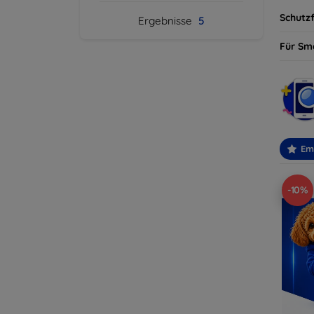
Schutzf
Ergebnisse
5
Für Sm
Em
-10%