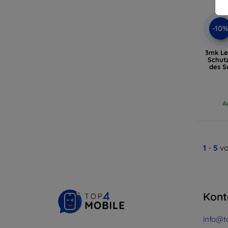
-10
3mk Le
Schut
des S
A
1
-
5
vo
Kont
info@t