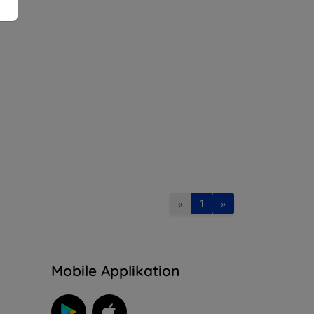
«
1
»
n
Mobile Applikation