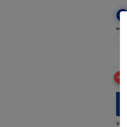
-10
3mk A
M
A
-10%