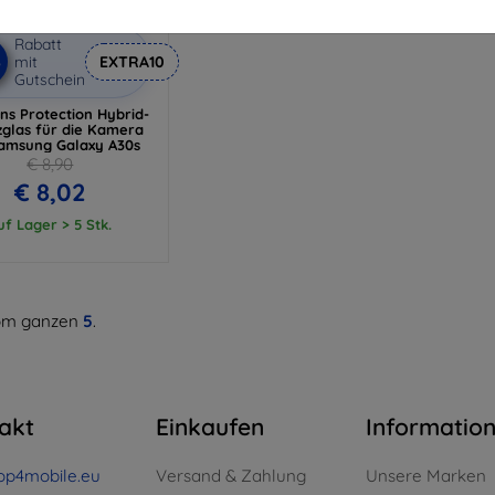
Rabatt
%
mit
EXTRA10
Gutschein
ns Protection Hybrid-
zglas für die Kamera
amsung Galaxy A30s
€ 8,90
€ 8,02
uf Lager > 5 Stk.
m ganzen
5
.
akt
Einkaufen
Informatio
op4mobile.eu
Versand & Zahlung
Unsere Marken