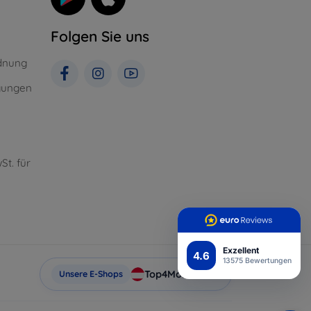
Folgen Sie uns
dnung
gungen
St. für
Exzellent
4.6
13575 Bewertungen
Top4Mobile.at
Unsere E-Shops