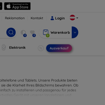
Reklamation
Kontakt
Login
Warenkorb
0
0
0
Elektronik
Ausverkauf
ltelefone und Tablets. Unsere Produkte bieten
sie die Klarheit Ihres Bildschirms bewahren. Ob
infach zu installieren und passgenau für jedes
ertvolles Gerät mit unseren langlebigen und
digitales Erlebnis.