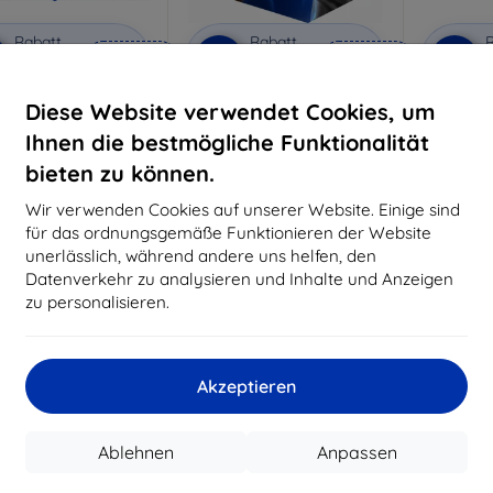
Rabatt
Rabatt
R
%
-10%
-10%
mit
EXTRA10
mit
EXTRA10
m
Gutschein
Gutschein
G
Diese Website verwendet Cookies, um
nti-Shock Schutzglas
3mk Pure Matt Schutzglas
3mk Si
S
Ihnen die bestmögliche Funktionalität
aßgeschneidert
Maßgeschneidert
Maßg
hergestellt
hergestellt
bieten zu können.
h
€ 15,90
€ 11,90
Wir verwenden Cookies auf unserer Website. Einige sind
€ 14,32
€ 10,72
für das ordnungsgemäße Funktionieren der Website
unerlässlich, während andere uns helfen, den
uf Lager > 5 Stk.
Auf Lager > 5 Stk.
Auf L
Datenverkehr zu analysieren und Inhalte und Anzeigen
zu personalisieren.
Akzeptieren
Ablehnen
Anpassen