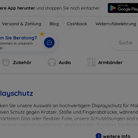
sere App herunter
und shoppen Sie noch einfacher.
Versand & Zahlung
Blog
Cashback
Widerrufsbelehrung
en Sie Beratung?
lkommen in unserem
p.
|
Zubehör
Audio
Armbänder
layschutz
ken Sie unsere Auswahl an hochwertigem Displayschutz für Mobi
tiven Schutz gegen Kratzer, Stöße und Fingerabdrücke, während 
härtetem Glas oder flexibler Folie, unsere Schutzlösungen sind e
 um eine nahtlose Nutzung zu gewährleisten. Schützen Sie Ihr w
ässigen Displayschutzlösungen und genießen Sie ein sorgenfreies 
weitere Info