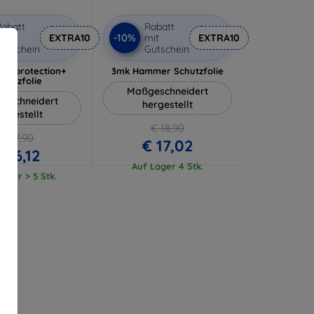
abatt
Rabatt
-10%
it
EXTRA10
mit
EXTRA10
utschein
Gutschein
lverprotection+
3mk Hammer Schutzfolie
chutzfolie
Maßgeschneidert
eschneidert
hergestellt
ergestellt
€ 18,90
€ 17,90
€ 17,02
€ 16,12
Auf Lager 4 Stk.
ager > 5 Stk.