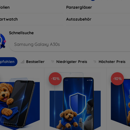
olien
Panzergläser
artwatch
Autozubehör
Schnellsuche
Samsung Galaxy A30s
pfohlen
Bestseller
Niedrigster Preis
Höchster Preis
-10%
-10%