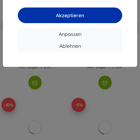
Akzeptieren
Rabatt
Rabatt
-10%
-10%
mit
EXTRA10
mit
EXTRA10
Gutschein
Gutschein
Anpassen
Adapter Samsung EE-GN930BW
Ottocast CA525-T3 Kabelloser
USB-C (EE-GN930BWEGWW)
Adapter
Ablehnen
€ 13,90
€ 34,90
€ 12,50
€ 31,40
Auf Lager 5 Stk.
Auf Lager > 5 Stk.
-10%
-5%