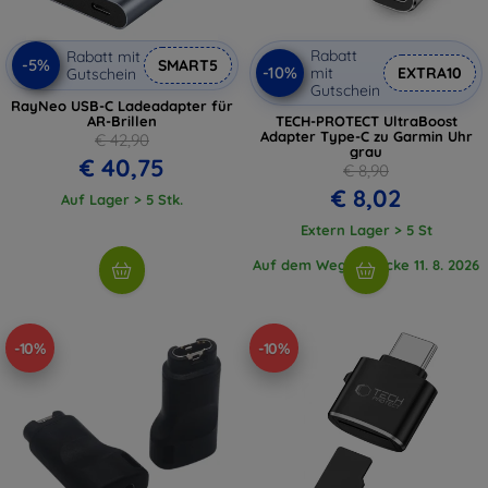
Rabatt
Rabatt mit
-5%
SMART5
-10%
mit
EXTRA10
Gutschein
Gutschein
RayNeo USB-C Ladeadapter für
AR-Brillen
TECH-PROTECT UltraBoost
Adapter Type-C zu Garmin Uhr
€ 42,90
grau
€ 40,75
€ 8,90
€ 8,02
Auf Lager > 5 Stk.
Extern Lager > 5 St
Auf dem Weg 3 Stücke 11. 8. 2026
-10%
-10%