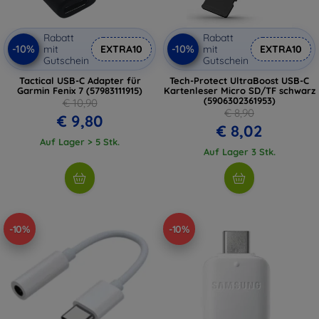
Rabatt
Rabatt
-10%
-10%
mit
EXTRA10
mit
EXTRA10
Gutschein
Gutschein
Tactical USB-C Adapter für
Tech-Protect UltraBoost USB-C
Garmin Fenix 7 (57983111915)
Kartenleser Micro SD/TF schwarz
(5906302361953)
€ 10,90
€ 8,90
€ 9,80
€ 8,02
Auf Lager > 5 Stk.
Auf Lager 3 Stk.
-10%
-10%