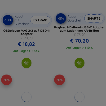
Rabatt
Rabatt mit
-5%
SMART5
-10%
mit
EXTRA10
Gutschein
Gutschein
RayNeo HDMI-auf-USB-C Adapter
OBDeleven VAG 2x2 auf OBD-II
zum Laden von AR-Brillen
Adapter
€ 73,90
€ 20,90
€ 70,20
€ 18,82
Auf Lager > 5 Stk.
Auf Lager > 5 Stk.
-10%
-10%