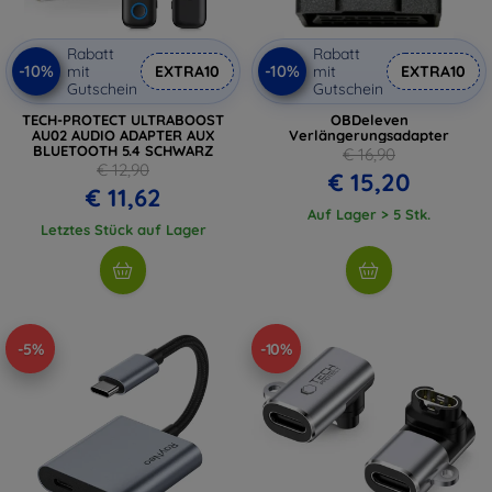
Rabatt
Rabatt
-10%
-10%
mit
EXTRA10
mit
EXTRA10
Gutschein
Gutschein
TECH-PROTECT ULTRABOOST
OBDeleven
AU02 AUDIO ADAPTER AUX
Verlängerungsadapter
BLUETOOTH 5.4 SCHWARZ
€ 16,90
€ 12,90
€ 15,20
€ 11,62
Auf Lager > 5 Stk.
Letztes Stück auf Lager
-5%
-10%