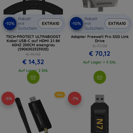
Rabatt
Rabatt
-10%
-10%
mit
EXTRA10
mit
EXTRA10
Gutschein
Gutschein
TECH-PROTECT ULTRABOOST
Adapter Freewell Pro SSD Link
Kabel USB-C auf HDMI 2.1 8K
Drive
60HZ 200CM eisengrau
€ 77,90
(5906302323920)
€ 70,12
€ 15,90
€ 14,32
Auf Lager > 5 Stk.
Auf Lager 2 Stk.
Neu
-5%
-7%