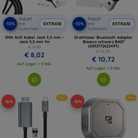
Rabatt
Rabatt
-10%
-10%
mit
EXTRA10
mit
EXTRA10
Gutschein
Gutschein
3MK AUX Kabel Jack 3,5 mm –
Drahtloser Bluetooth Adapter
Jack 3,5 mm 1m
Baseus schwarz BA07
(6932172622497)
€ 8,90
€ 11,90
€ 8,02
€ 10,72
Auf Lager > 5 Stk.
Auf Lager > 5 Stk.
Neu
Neu
-10%
-10%