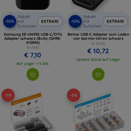
Rabatt
Rabatt
-10%
-10%
mit
EXTRA10
mit
EXTRA10
Gutschein
Gutschein
Samsung EE-UN930 USB-C/OTG
Beline USB-C Adapter zum Laden
Adapter schwarz (Bulk) (GH98-
von Garmin-Uhren schwarz
41289A)
€ 11,90
€ 7,90
€ 10,72
€ 7,10
Letztes Stück auf Lager
Auf Lager > 5 Stk.
-5%
-5%