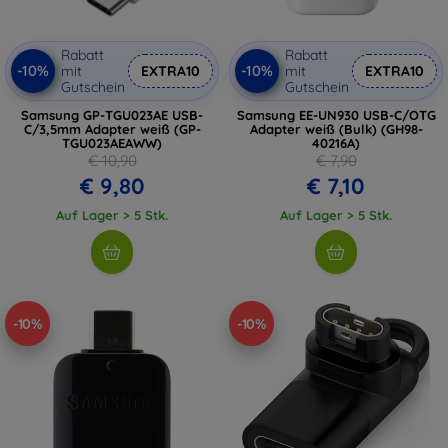
Rabatt
Rabatt
-10%
-10%
mit
EXTRA10
mit
EXTRA10
Gutschein
Gutschein
Samsung GP-TGU023AE USB-
Samsung EE-UN930 USB-C/OTG
C/3,5mm Adapter weiß (GP-
Adapter weiß (Bulk) (GH98-
TGU023AEAWW)
40216A)
€ 10,90
€ 7,90
€ 9,80
€ 7,10
Auf Lager > 5 Stk.
Auf Lager > 5 Stk.
-10%
-10%