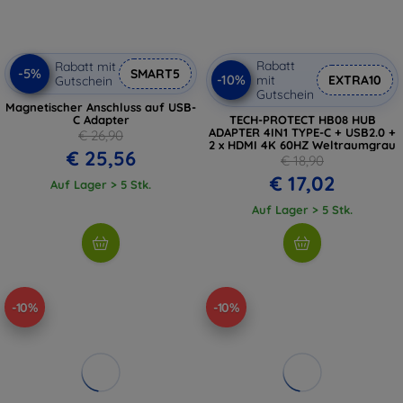
Rabatt
Rabatt mit
-5%
SMART5
-10%
mit
EXTRA10
Gutschein
Gutschein
Magnetischer Anschluss auf USB-
C Adapter
TECH-PROTECT HB08 HUB
ADAPTER 4IN1 TYPE-C + USB2.0 +
€ 26,90
2 x HDMI 4K 60HZ Weltraumgrau
€ 25,56
€ 18,90
€ 17,02
Auf Lager > 5 Stk.
Auf Lager > 5 Stk.
-10%
-10%