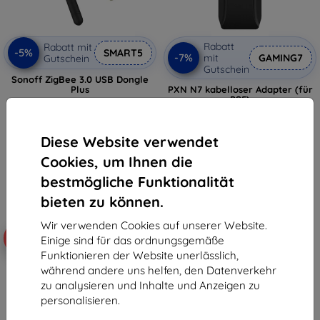
Rabatt
Rabatt mit
-5%
SMART5
-7%
mit
GAMING7
Gutschein
Gutschein
Sonoff ZigBee 3.0 USB Dongle
Plus
PXN N7 kabelloser Adapter (für
PS5)
€ 29,90
€ 42,90
€ 28,40
€ 39,90
Diese Website verwendet
Auf Lager > 5 Stk.
Auf Lager > 5 Stk.
Cookies, um Ihnen die
bestmögliche Funktionalität
bieten zu können.
Wir verwenden Cookies auf unserer Website.
-10%
-10%
Einige sind für das ordnungsgemäße
Funktionieren der Website unerlässlich,
während andere uns helfen, den Datenverkehr
zu analysieren und Inhalte und Anzeigen zu
personalisieren.