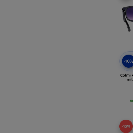
-10
Colmi 
mit
A
-10%