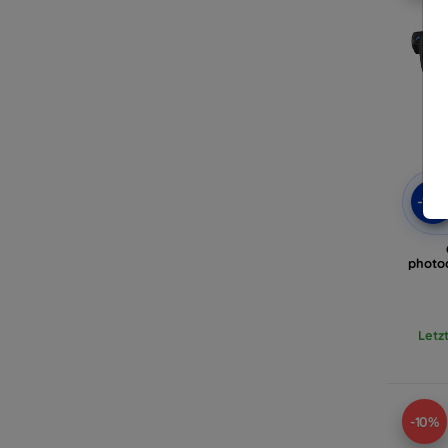
-10
photo
Letz
-10%