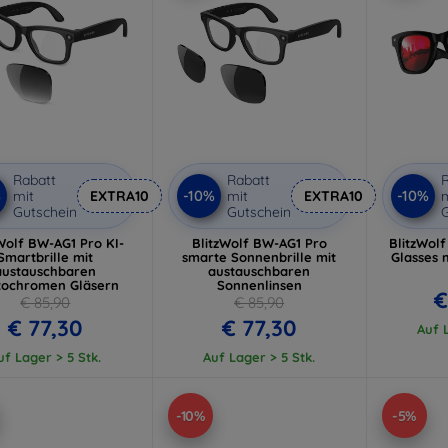
Rabatt
Rabatt
R
%
-10%
-10%
mit
EXTRA10
mit
EXTRA10
m
Gutschein
Gutschein
G
Wolf BW-AG1 Pro KI-
BlitzWolf BW-AG1 Pro
BlitzWol
Smartbrille mit
smarte Sonnenbrille mit
Glasses 
austauschbaren
austauschbaren
tochromen Gläsern
Sonnenlinsen
€
€ 85,90
€ 85,90
€ 77,30
€ 77,30
Auf L
uf Lager > 5 Stk.
Auf Lager > 5 Stk.
-10%
-5%