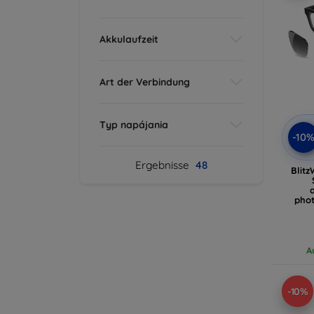
Akkulaufzeit
Art der Verbindung
Typ napájania
-10
Ergebnisse
48
Blitz
pho
A
-10%