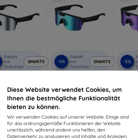
Rabatt
Rabatt
R
-5%
-5%
mit
SMART5
mit
SMART5
m
Gutschein
Gutschein
G
E Q01 Silberne Sport-
ZEBLAZE Q01 Blaue AI Sport-
ZEBLAZE
Sonnenbrille
Sonnenbrille
So
€ 82,90
€ 84,90
Diese Website verwendet Cookies, um
€ 78,76
€ 80,65
€
Ihnen die bestmögliche Funktionalität
uf Lager > 5 Stk.
Auf Lager > 5 Stk.
Auf L
bieten zu können.
Wir verwenden Cookies auf unserer Website. Einige sind
für das ordnungsgemäße Funktionieren der Website
-10%
-10%
unerlässlich, während andere uns helfen, den
Datenverkehr zu analysieren und Inhalte und Anzeigen