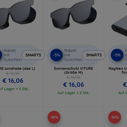
Rabatt
Rabatt
R
-5%
-5%
mit
SMART5
mit
SMART5
m
Gutschein
Gutschein
G
E sunshade (size L)
Sonnenschutz VITURE
RayNeo U
(Größe M)
für
€ 16,90
€ 16,90
€ 16,06
€ 16,06
€
uf Lager > 5 Stk.
Auf Lager > 5 Stk.
Auf L
-10%
-10%