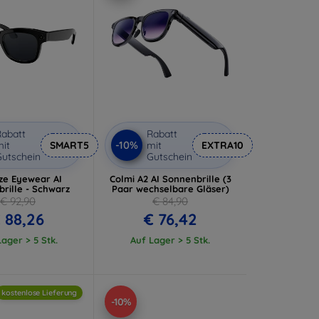
abatt
Rabatt
-10%
it
SMART5
mit
EXTRA10
utschein
Gutschein
ze Eyewear AI
Colmi A2 AI Sonnenbrille (3
rille - Schwarz
Paar wechselbare Gläser)
€ 92,90
€ 84,90
 88,26
€ 76,42
ager > 5 Stk.
Auf Lager > 5 Stk.
kostenlose Lieferung
-10%