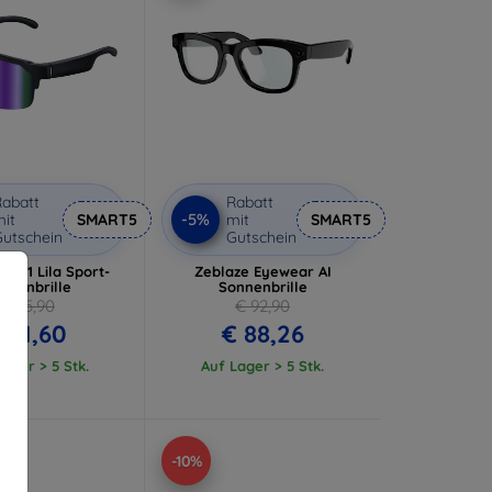
abatt
Rabatt
-5%
it
SMART5
mit
SMART5
utschein
Gutschein
 Q01 Lila Sport-
Zeblaze Eyewear AI
nnenbrille
Sonnenbrille
€ 85,90
€ 92,90
 81,60
€ 88,26
ager > 5 Stk.
Auf Lager > 5 Stk.
-10%