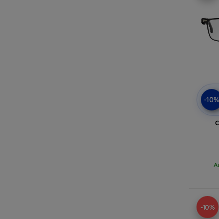
-10
C
A
-10%