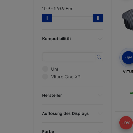
10.9
-
563.9
Eur
Kompatibilität
-5%
Uni
VITUR
Viture One XR
A
Hersteller
Auflösung des Displays
-10%
Farbe