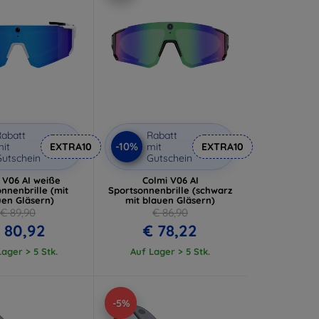
abatt
Rabatt
-10%
it
EXTRA10
mit
EXTRA10
utschein
Gutschein
 V06 AI weiße
Colmi V06 AI
nnenbrille (mit
Sportsonnenbrille (schwarz
uen Gläsern)
mit blauen Gläsern)
€ 89,90
€ 86,90
 80,92
€ 78,22
ager > 5 Stk.
Auf Lager > 5 Stk.
-5%