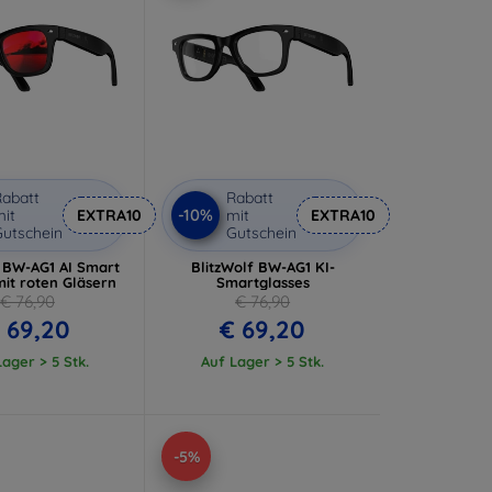
abatt
Rabatt
-10%
it
EXTRA10
mit
EXTRA10
utschein
Gutschein
f BW-AG1 AI Smart
BlitzWolf BW-AG1 KI-
mit roten Gläsern
Smartglasses
€ 76,90
€ 76,90
 69,20
€ 69,20
ager > 5 Stk.
Auf Lager > 5 Stk.
-5%