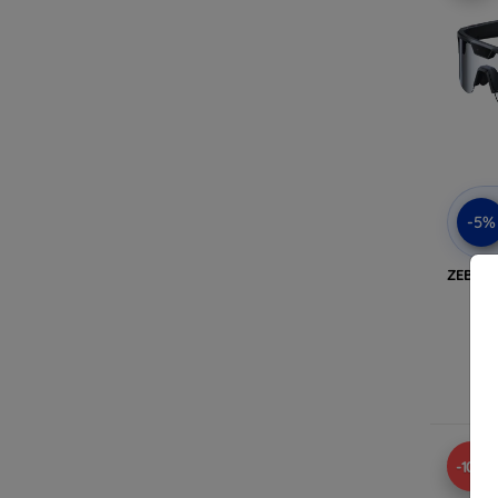
-5%
ZEBLAZ
A
-10%