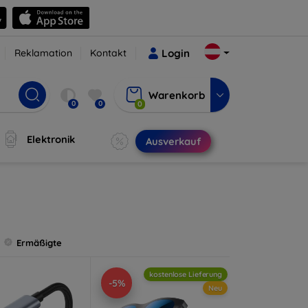
Reklamation
Kontakt
Login
Warenkorb
0
0
0
Elektronik
Ausverkauf
Ermäßigte
kostenlose Lieferung
-5%
Neu