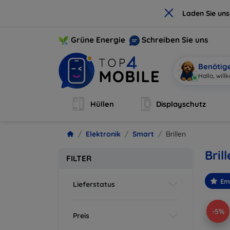
×
Laden Sie un
Grüne Energie
Schreiben Sie uns
Benötig
Ich bin Mo
|
Hüllen
Displayschutz
Elektronik
Smart
Brillen
Bril
FILTER
Em
Lieferstatus
-5%
Preis