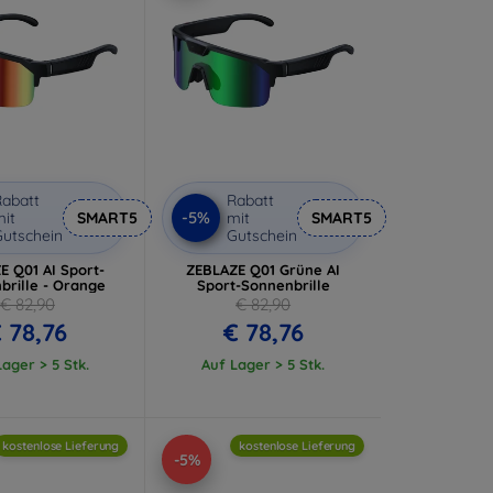
abatt
Rabatt
-5%
it
SMART5
mit
SMART5
utschein
Gutschein
E Q01 AI Sport-
ZEBLAZE Q01 Grüne AI
brille - Orange
Sport-Sonnenbrille
€ 82,90
€ 82,90
 78,76
€ 78,76
ager > 5 Stk.
Auf Lager > 5 Stk.
kostenlose Lieferung
kostenlose Lieferung
-5%