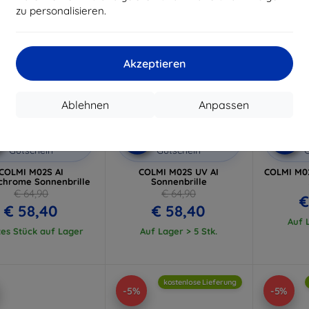
zu personalisieren.
Akzeptieren
Ablehnen
Anpassen
Rabatt
Rabatt
R
%
-10%
-10%
mit
EXTRA10
mit
EXTRA10
m
Gutschein
Gutschein
G
COLMI M02S AI
COLMI M02S UV AI
COLMI M02
chrome Sonnenbrille
Sonnenbrille
€ 64,90
€ 64,90
€
€ 58,40
€ 58,40
Auf L
tes Stück auf Lager
Auf Lager > 5 Stk.
kostenlose Lieferung
-5%
-5%