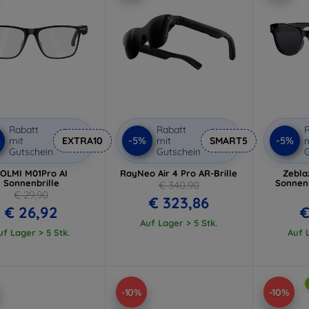
Rabatt
Rabatt
R
%
-5%
-5%
mit
EXTRA10
mit
SMART5
m
Gutschein
Gutschein
G
OLMI M01Pro AI
RayNeo Air 4 Pro AR-Brille
Zebla
Sonnenbrille
Sonnenb
€ 340,90
€ 29,90
€ 323,86
€ 26,92
€
Auf Lager > 5 Stk.
uf Lager > 5 Stk.
Auf L
-10%
-10%