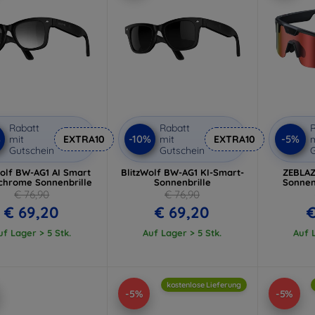
Rabatt
Rabatt
R
%
-10%
-5%
mit
EXTRA10
mit
EXTRA10
m
Gutschein
Gutschein
G
Wolf BW-AG1 AI Smart
BlitzWolf BW-AG1 KI-Smart-
ZEBLAZ
chrome Sonnenbrille
Sonnenbrille
Sonnen
€ 76,90
€ 76,90
€ 69,20
€ 69,20
€
uf Lager > 5 Stk.
Auf Lager > 5 Stk.
Auf L
kostenlose Lieferung
-5%
-5%