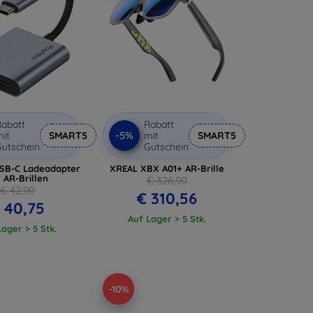
abatt
Rabatt
-5%
it
SMART5
mit
SMART5
utschein
Gutschein
SB-C Ladeadapter
XREAL XBX A01+ AR-Brille
 AR-Brillen
€ 326,90
€ 42,90
€ 310,56
 40,75
Auf Lager > 5 Stk.
ager > 5 Stk.
-10%