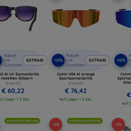
Rabatt
Rabatt
R
%
-10%
-10%
mit
EXTRA10
mit
EXTRA10
m
Gutschein
Gutschein
G
A2 AI UV Sonnenbrille
Colmi V06 AI orange
Colmi
 violetten Gläsern
Sportsonnenbrille
Sportso
bla
€ 66,90
€ 84,90
€ 60,22
€ 76,42
€
uf Lager > 5 Stk.
Auf Lager > 5 Stk.
Auf L
kostenlose Lieferung
kostenlose Lieferung
-5%
-5%