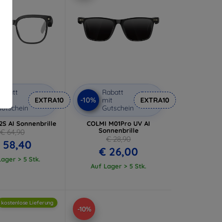
abatt
Rabatt
-10%
it
EXTRA10
mit
EXTRA10
utschein
Gutschein
S AI Sonnenbrille
COLMI M01Pro UV AI
Sonnenbrille
€ 64,90
€ 28,90
 58,40
€ 26,00
ager > 5 Stk.
Auf Lager > 5 Stk.
kostenlose Lieferung
-10%