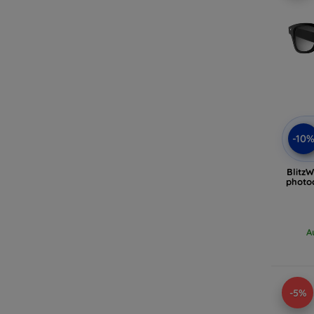
-10
Blitz
photo
A
-5%