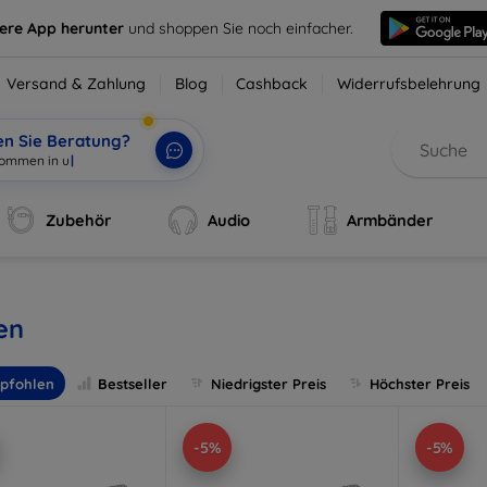
sere App herunter
und shoppen Sie noch einfacher.
Versand & Zahlung
Blog
Cashback
Widerrufsbelehrung
en Sie Beratung?
Zubehör
Audio
Armbänder
len
pfohlen
Bestseller
Niedrigster Preis
Höchster Preis
-5%
-5%