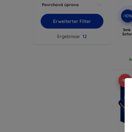
Povrchová úprava
-10
Erweiterter Filter
3mk 
Schu
Ergebnisse
12
A
-10%