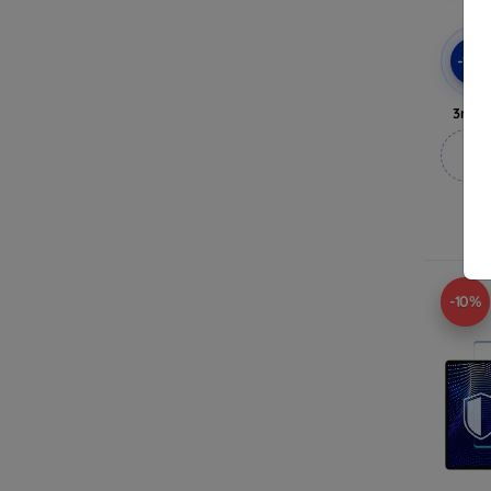
-10
3mk 
M
-10%