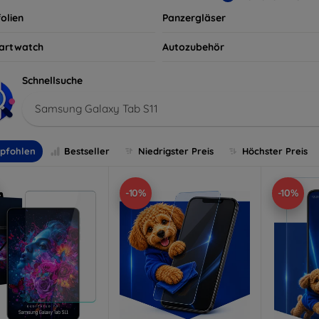
olien
Panzergläser
artwatch
Autozubehör
Schnellsuche
Samsung Galaxy Tab S11
pfohlen
Bestseller
Niedrigster Preis
Höchster Preis
-10%
-10%