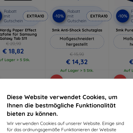
Rabatt
Rabatt
R
%
-10%
-10%
mit
EXTRA10
mit
EXTRA10
m
Gutschein
Gutschein
G
Hardy Paper Effect
3mk Anti-Shock Schutzglas
3mk Pure
tzfolie für Samsung
Galaxy Tab S11
Maßgeschneidert
Maßg
€ 20,90
hergestellt
h
€ 18,82
€ 15,90
uf Lager > 5 Stk.
€ 14,32
€
Auf Lager > 5 Stk.
Auf L
-10%
-10%
Diese Website verwendet Cookies, um
Ihnen die bestmögliche Funktionalität
bieten zu können.
Wir verwenden Cookies auf unserer Website. Einige sind
für das ordnungsgemäße Funktionieren der Website