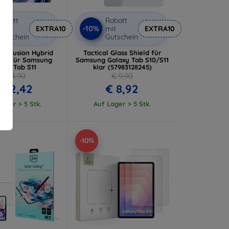
abatt
Rabatt
-10%
it
EXTRA10
mit
EXTRA10
utschein
Gutschein
dy Fusion Hybrid
Tactical Glass Shield für
las für Samsung
Samsung Galaxy Tab S10/S11
axy Tab S11
klar (57983128245)
€ 24,90
€ 9,90
 22,42
€ 8,92
ager > 5 Stk.
Auf Lager > 5 Stk.
-10%