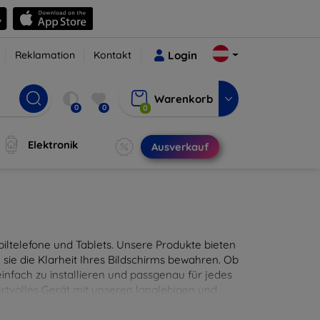
Reklamation
Kontakt
Login
Warenkorb
0
0
0
Elektronik
Ausverkauf
ltelefone und Tablets. Unsere Produkte bieten
sie die Klarheit Ihres Bildschirms bewahren. Ob
infach zu installieren und passgenau für jedes
ertvolles Gerät mit unseren langlebigen und
digitales Erlebnis.