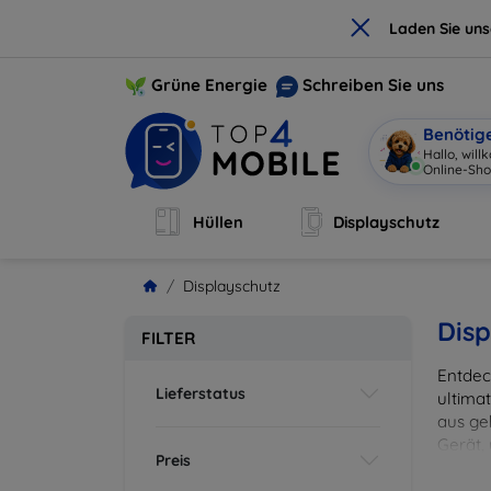
×
Laden Sie un
Grüne Energie
Schreiben Sie uns
Benötig
Hallo, wil
Online-Sho
Hüllen
Displayschutz
Displayschutz
Disp
FILTER
Entdec
Lieferstatus
ultima
aus ge
Gerät,
Preis
zuverl