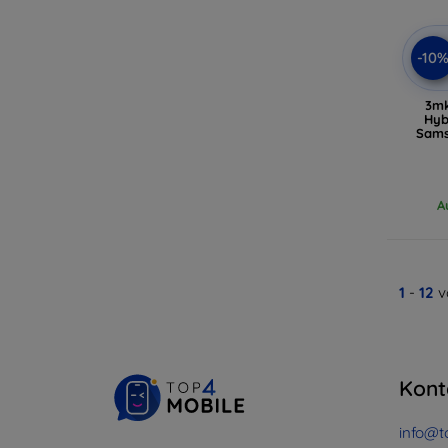
-10
3mk
Hyb
Sams
A
1
-
12
v
Kont
info@t