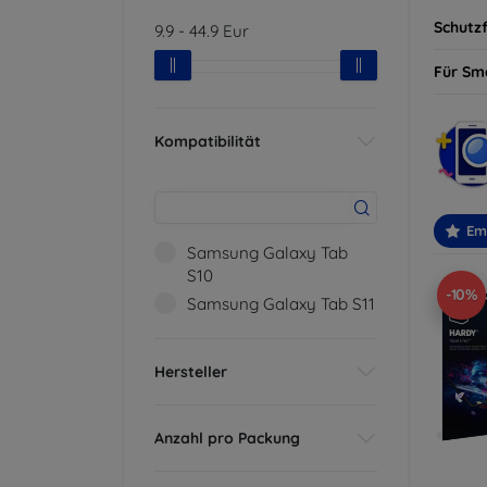
Schutzf
9.9
-
44.9
Eur
Für Sm
Kompatibilität
Em
Samsung Galaxy Tab
S10
-10%
Samsung Galaxy Tab S11
Hersteller
Anzahl pro Packung