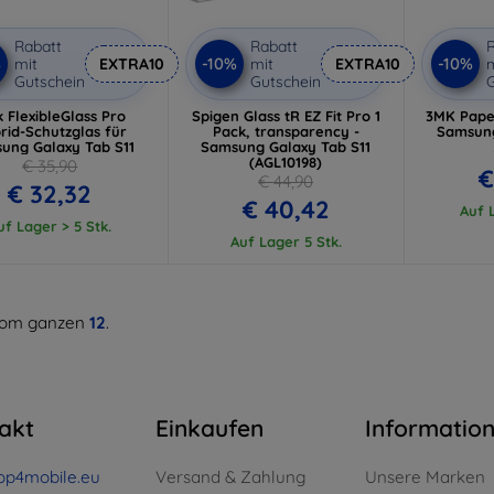
Rabatt
Rabatt
R
%
-10%
-10%
mit
EXTRA10
mit
EXTRA10
m
Gutschein
Gutschein
G
 FlexibleGlass Pro
Spigen Glass tR EZ Fit Pro 1
3MK Paper
rid-Schutzglas für
Pack, transparency -
Samsung
ung Galaxy Tab S11
Samsung Galaxy Tab S11
(AGL10198)
€ 35,90
€
€ 44,90
€ 32,32
€ 40,42
Auf L
uf Lager > 5 Stk.
Auf Lager 5 Stk.
om ganzen
12
.
akt
Einkaufen
Informatio
op4mobile.eu
Versand & Zahlung
Unsere Marken