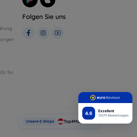
Folgen Sie uns
dnung
gungen
St. für
Exzellent
4.6
13575 Bewertungen
Top4Mobile.at
Unsere E-Shops