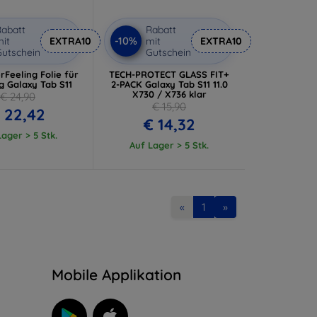
abatt
Rabatt
-10%
it
EXTRA10
mit
EXTRA10
utschein
Gutschein
Feeling Folie für
TECH-PROTECT GLASS FIT+
 Galaxy Tab S11
2-PACK Galaxy Tab S11 11.0
X730 / X736 klar
€ 24,90
€ 15,90
 22,42
€ 14,32
ager > 5 Stk.
Auf Lager > 5 Stk.
«
1
»
n
Mobile Applikation