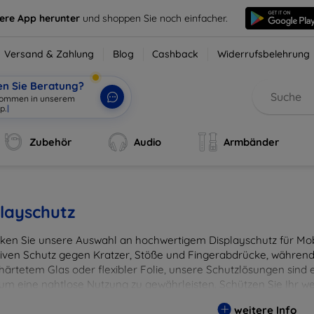
sere App herunter
und shoppen Sie noch einfacher.
Versand & Zahlung
Blog
Cashback
Widerrufsbelehrung
en Sie Beratung?
lkommen in unserem
p.
|
Zubehör
Audio
Armbänder
layschutz
ken Sie unsere Auswahl an hochwertigem Displayschutz für Mobi
tiven Schutz gegen Kratzer, Stöße und Fingerabdrücke, während 
härtetem Glas oder flexibler Folie, unsere Schutzlösungen sind e
 um eine nahtlose Nutzung zu gewährleisten. Schützen Sie Ihr w
ässigen Displayschutzlösungen und genießen Sie ein sorgenfreies 
weitere Info