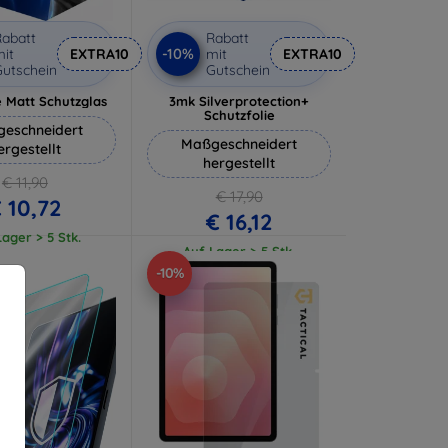
abatt
Rabatt
-10%
it
EXTRA10
mit
EXTRA10
utschein
Gutschein
 Matt Schutzglas
3mk Silverprotection+
Schutzfolie
eschneidert
Maßgeschneidert
ergestellt
hergestellt
€ 11,90
€ 17,90
 10,72
€ 16,12
ager > 5 Stk.
Auf Lager > 5 Stk.
-10%