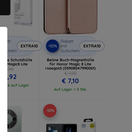
abatt
Rabatt
-10%
it
EXTRA10
mit
EXTRA10
utschein
Gutschein
 Case Schutzhülle
Beline Buch-Magnethülle
nor Magic8 Lite
für Honor Magic 8 Lite
rosegold (05908047990061)
€ 9,90
€ 7,90
€ 8,92
€ 7,10
 Stück auf Lager
Auf Lager > 5 Stk.
-10%