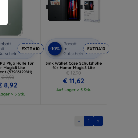
abatt
Rabatt
-10%
it
EXTRA10
mit
EXTRA10
utschein
Gutschein
TPU Plyo Hülle für
3mk Wallet Case Schutzhülle
r Magic8 Lite
für Honor Magic8 Lite
ent (57983129811)
€ 12,90
€ 9,90
€ 11,62
€ 8,92
Auf Lager > 5 Stk.
ager > 5 Stk.
«
1
»