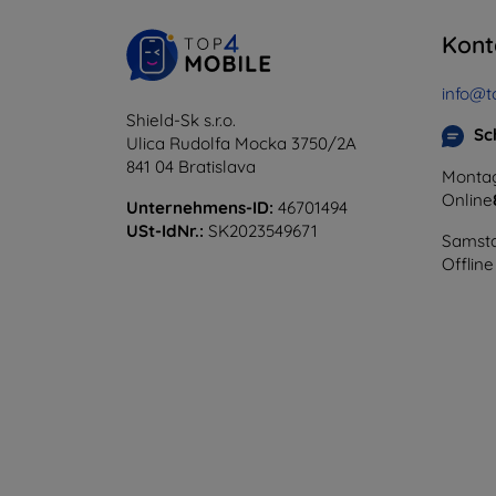
Kont
info@t
Shield-Sk s.r.o.
Sc
Ulica Rudolfa Mocka 3750/2A
841 04 Bratislava
Montag
Online
Unternehmens-ID:
46701494
USt-IdNr.:
SK2023549671
Samsta
Offline