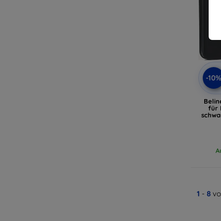
-10
Belin
für
schwa
A
1
-
8
vo