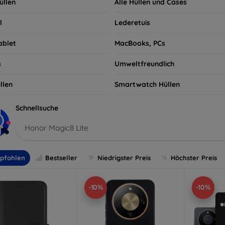
üllen
Alle Hüllen und Cases
l
Lederetuis
ablet
MacBooks, PCs
s
Umweltfreundlich
llen
Smartwatch Hüllen
Schnellsuche
Honor Magic8 Lite
pfohlen
Bestseller
Niedrigster Preis
Höchster Preis
-10%
-10%