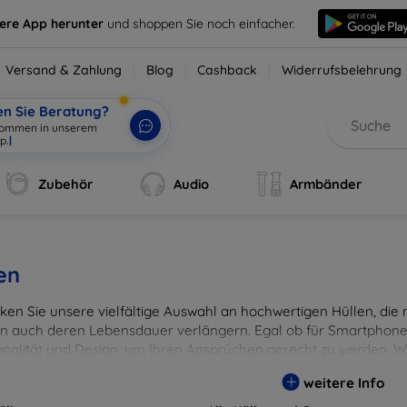
sere App herunter
und shoppen Sie noch einfacher.
Versand & Zahlung
Blog
Cashback
Widerrufsbelehrung
en Sie Beratung?
lkommen in unserem
p.
|
Zubehör
Audio
Armbänder
en
en Sie unsere vielfältige Auswahl an hochwertigen Hüllen, die ni
n auch deren Lebensdauer verlängern. Egal ob für Smartphones
onalität und Design, um Ihren Ansprüchen gerecht zu werden. Wä
rben, um Ihren persönlichen Stil perfekt zu unterstreichen.
weitere Info