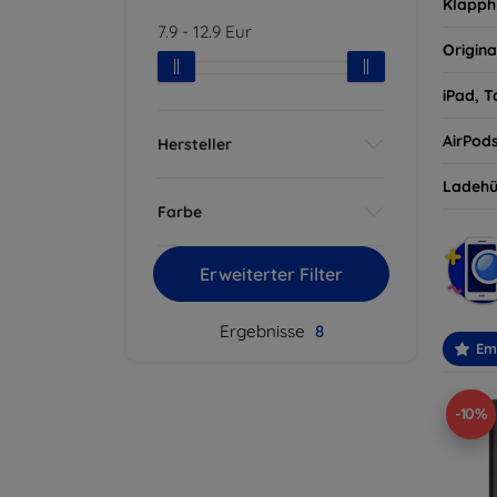
Klapph
7.9
-
12.9
Eur
Origina
iPad, T
AirPod
Hersteller
Ladehü
Farbe
Erweiterter Filter
Ergebnisse
8
Em
-10%