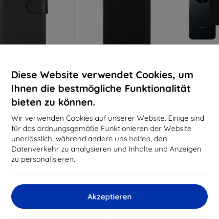
Rabatt
Rabatt
R
Diese Website verwendet Cookies, um
%
-10%
-10%
mit
EXTRA10
mit
EXTRA10
m
Gutschein
Gutschein
G
Ihnen die bestmögliche Funktionalität
ctical Field Notes
Tactical TPU Hülle für Honor
3mk Matt
bieten zu können.
kcover für Honor
Magic8 Lite Schwarz
für Ho
gic8 Lite schwarz
(57983129597)
Wir verwenden Cookies auf unserer Website. Einige sind
(57983129595)
€ 9,90
für das ordnungsgemäße Funktionieren der Website
€ 10,90
€ 8,92
unerlässlich, während andere uns helfen, den
€ 9,80
Letztes
Datenverkehr zu analysieren und Inhalte und Anzeigen
Auf Lager > 5 Stk.
uf Lager > 5 Stk.
zu personalisieren.
-10%
-10%
Akzeptieren