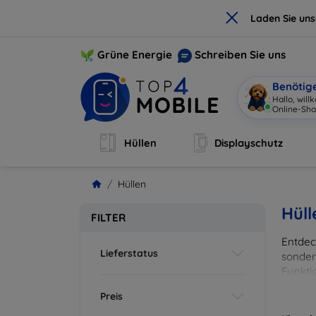
×
Laden Sie un
Grüne Energie
Schreiben Sie uns
Benötig
Hallo, wil
Online-Sho
Hüllen
Displayschutz
Hüllen
Hüll
FILTER
Entdeck
Lieferstatus
sonder
Funkti
und Fa
Preis