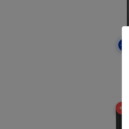
-10
Ta
Boo
Ma
A
-10%