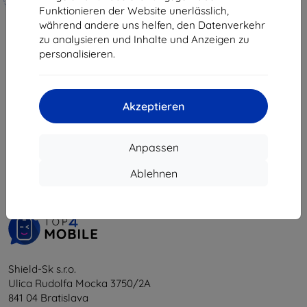
hergestellt
Funktionieren der Website unerlässlich,
während andere uns helfen, den Datenverkehr
€ 18,90
zu analysieren und Inhalte und Anzeigen zu
€ 17,02
personalisieren.
Auf Lager 3 Stk.
Akzeptieren
1
-
5
vom ganzen
5
.
Anpassen
«
1
»
Ablehnen
Shield-Sk s.r.o.
Ulica Rudolfa Mocka 3750/2A
841 04 Bratislava