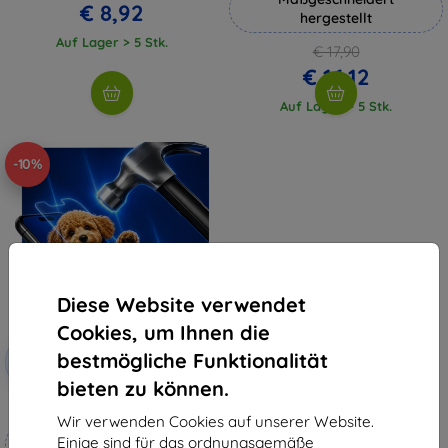
€ 8,92
hergestellt
Auf Lager > 5 Stk.
€ 17,90
€ 16,12
Auf Lager > 5 Stk.
-10%
Diese Website verwendet
Cookies, um Ihnen die
Rabatt
bestmögliche Funktionalität
-10%
mit
EXTRA10
Gutschein
bieten zu können.
3mk Hammer Schutzfolie
Wir verwenden Cookies auf unserer Website.
Maßgeschneidert
Einige sind für das ordnungsgemäße