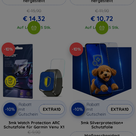
hergestellt
hergestellt
€ 15,90
€ 11,90
€ 14,32
€ 10,72
Auf Lager > 5 Stk.
Auf Lager > 5 Stk.
-10%
-10%
Rabatt
Rabatt
-10%
-10%
mit
EXTRA10
mit
EXTRA10
Gutschein
Gutschein
3mk Watch Protection ARC
3mk Silverprotection+
Schutzfolie für Garmin Venu X1
Schutzfolie
€ 9,90
Maßgeschneidert