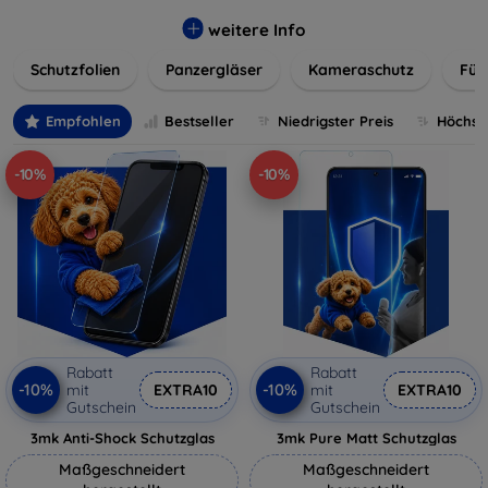
flexibler Folie, unsere Schutzlösungen sind einfach zu
installieren und passgenau für jedes Gerät, um eine
weitere Info
nahtlose Nutzung zu gewährleisten. Schützen Sie Ihr
Schutzfolien
Panzergläser
Kameraschutz
Für
wertvolles Gerät mit unseren langlebigen und zuverlässigen
Displayschutzlösungen und genießen Sie ein sorgenfreies
digitales Erlebnis.
Empfohlen
Bestseller
Niedrigster Preis
Höchste
-10%
-10%
Rabatt
Rabatt
-10%
-10%
mit
EXTRA10
mit
EXTRA10
Gutschein
Gutschein
3mk Anti-Shock Schutzglas
3mk Pure Matt Schutzglas
Maßgeschneidert
Maßgeschneidert