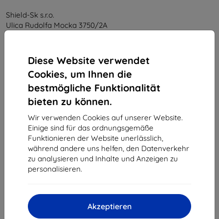
Shield-Sk s.r.o.
Ulica Rudolfa Mocka 3750/2A
841 04 Bratislava
Unternehmens-ID:
46701494
Diese Website verwendet
USt-IdNr.:
SK2023549671
Cookies, um Ihnen die
bestmögliche Funktionalität
Kontakt
bieten zu können.
info@top4mobile.eu
Wir verwenden Cookies auf unserer Website.
Einige sind für das ordnungsgemäße
Schreiben Sie uns
Funktionieren der Website unerlässlich,
während andere uns helfen, den Datenverkehr
Montag bis Freitag:
zu analysieren und Inhalte und Anzeigen zu
Online
8:00 - 16:00
personalisieren.
Samstag und Sonntag:
Offline
Akzeptieren