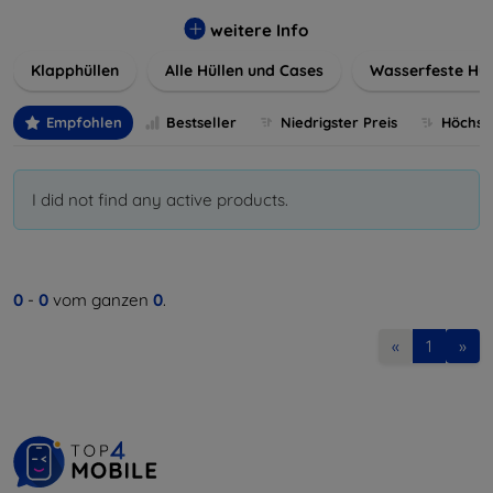
werden. Wählen Sie aus einer Vielzahl von Materialien und
Farben, um Ihren persönlichen Stil perfekt zu
weitere Info
unterstreichen.
Klapphüllen
Alle Hüllen und Cases
Wasserfeste Hül
Empfohlen
Bestseller
Niedrigster Preis
Höchste
I did not find any active products.
0
-
0
vom ganzen
0
.
«
1
»