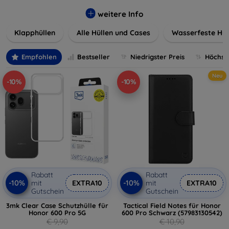
werden. Wählen Sie aus einer Vielzahl von Materialien und
Farben, um Ihren persönlichen Stil perfekt zu
weitere Info
unterstreichen.
Klapphüllen
Alle Hüllen und Cases
Wasserfeste Hül
Empfohlen
Bestseller
Niedrigster Preis
Höchste
Neu
-10%
-10%
Rabatt
Rabatt
-10%
-10%
mit
EXTRA10
mit
EXTRA10
Gutschein
Gutschein
3mk Clear Case Schutzhülle für
Tactical Field Notes für Honor
Honor 600 Pro 5G
600 Pro Schwarz (57983130542)
€ 9,90
€ 10,90