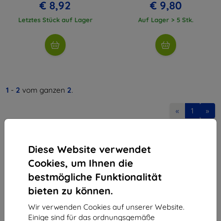
€ 8,92
€ 9,80
Letztes Stück auf Lager
Auf Lager > 5 Stk.
1
-
2
vom ganzen
2
.
«
1
»
Diese Website verwendet
Cookies, um Ihnen die
bestmögliche Funktionalität
bieten zu können.
Shield-Sk s.r.o.
Ulica Rudolfa Mocka 3750/2A
Wir verwenden Cookies auf unserer Website.
841 04 Bratislava
Einige sind für das ordnungsgemäße