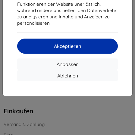
Funktionieren der Website unerlässlich,
Unternehmens-ID:
46701494
während andere uns helfen, den Datenverkehr
USt-IdNr.:
SK2023549671
zu analysieren und Inhalte und Anzeigen zu
personalisieren.
Kontakt
info@top4mobile.eu
Akzeptieren
Schreiben Sie uns
Anpassen
Montag bis Freitag:
Online
8:00 - 16:00
Ablehnen
Samstag und Sonntag:
Offline
Einkaufen
Versand & Zahlung