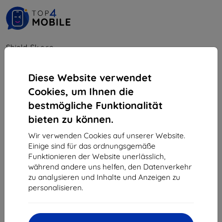
Shield-Sk s.r.o.
Ulica Rudolfa Mocka 3750/2A
841 04 Bratislava
Diese Website verwendet
Unternehmens-ID:
46701494
Cookies, um Ihnen die
USt-IdNr.:
SK2023549671
bestmögliche Funktionalität
bieten zu können.
Kontakt
Wir verwenden Cookies auf unserer Website.
Einige sind für das ordnungsgemäße
info@top4mobile.eu
Funktionieren der Website unerlässlich,
während andere uns helfen, den Datenverkehr
Schreiben Sie uns
zu analysieren und Inhalte und Anzeigen zu
personalisieren.
Montag bis Freitag:
Online
8:00 - 16:00
Samstag und Sonntag: