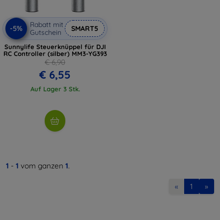
Rabatt mit
-5%
SMART5
Gutschein
Sunnylife Steuerknüppel für DJI
RC Controller (silber) MM3-YG393
€ 6,90
€ 6,55
Auf Lager 3 Stk.
1
-
1
vom ganzen
1
.
«
1
»