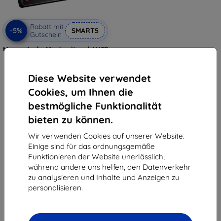
Rabatt mit
-5%
SMART5
Gutschein
Maono Audio-Mischpult und AMC2
Neo Soundkarte
€ 51,90
€ 49,31
Diese Website verwendet
Cookies, um Ihnen die
Auf Lager > 5 Stk.
bestmögliche Funktionalität
bieten zu können.
Wir verwenden Cookies auf unserer Website.
Einige sind für das ordnungsgemäße
Funktionieren der Website unerlässlich,
während andere uns helfen, den Datenverkehr
1
-
5
vom ganzen
5
.
zu analysieren und Inhalte und Anzeigen zu
personalisieren.
«
1
»