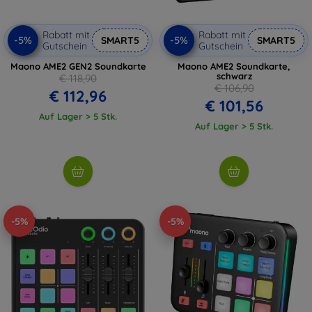
Rabatt mit
Rabatt mit
-5%
-5%
SMART5
SMART5
Gutschein
Gutschein
Maono AME2 GEN2 Soundkarte
Maono AME2 Soundkarte,
schwarz
€ 118,90
€ 106,90
€ 112,96
€ 101,56
Auf Lager > 5 Stk.
Auf Lager > 5 Stk.
-5%
-5%