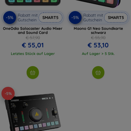
Rabatt mit
Rabatt mit
-5%
-5%
SMART5
SMART5
Gutschein
Gutschein
OneOdio Solocaster Audio Mixer
Maono G1 Neo Soundkarte
and Sound Card
schwarz
€ 57,90
€ 55,90
€ 55,01
€ 53,10
Letztes Stück auf Lager
Auf Lager > 5 Stk.
-5%