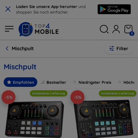
×
Laden Sie unsere App herunter
und
shoppen Sie noch einfacher.
0
Mischpult
Filter
Mischpult
Empfohlen
Bestseller
Niedrigster Preis
Höchste
kostenlose Lieferung
kostenlose Lieferung
-5%
-5%