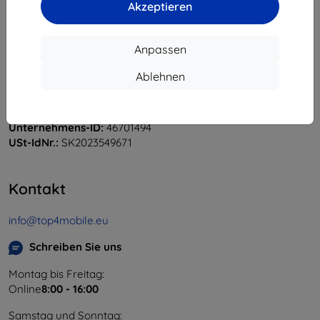
Akzeptieren
Anpassen
Shield-Sk s.r.o.
Ablehnen
Ulica Rudolfa Mocka 3750/2A
841 04 Bratislava
Unternehmens-ID:
46701494
USt-IdNr.:
SK2023549671
Kontakt
info@top4mobile.eu
Schreiben Sie uns
Montag bis Freitag:
Online
8:00 - 16:00
Samstag und Sonntag: