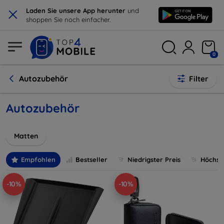
×
Laden Sie unsere App herunter
und
shoppen Sie noch einfacher.
0
Autozubehör
Filter
Autozubehör
Matten
Empfohlen
Bestseller
Niedrigster Preis
Höchste
-10%
-10%