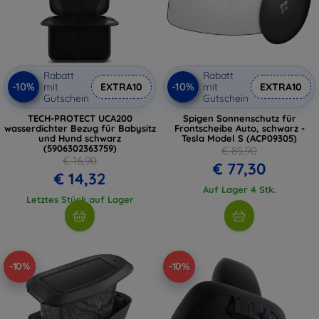
Rabatt
Rabatt
-10%
-10%
mit
EXTRA10
mit
EXTRA10
Gutschein
Gutschein
TECH-PROTECT UCA200
Spigen Sonnenschutz für
wasserdichter Bezug für Babysitz
Frontscheibe Auto, schwarz -
und Hund schwarz
Tesla Model S (ACP09305)
(5906302363759)
€ 85,90
€ 16,90
€ 77,30
€ 14,32
Auf Lager 4 Stk.
Letztes Stück auf Lager
-10%
-10%