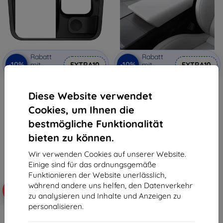
Rabatt
Rabatt
-10%
-10%
mit
EXTRA10
mit
EXTRA10
Gutschein
Gutschein
Spigen Tesla 3in1 kabellose
Spigen Armlehnenabdeckung
Ladestation, schwarz - Tesla
weiß - Tesla Model 3 2024
Diese Website verwendet
Model Y/3 (ACP09019)
(ACP07646)
Cookies, um Ihnen die
€ 49,90
€ 49,90
€ 44,90
€ 44,90
bestmögliche Funktionalität
bieten zu können.
Auf Lager 3 Stk.
Auf Lager 2 Stk.
Wir verwenden Cookies auf unserer Website.
Einige sind für das ordnungsgemäße
Funktionieren der Website unerlässlich,
während andere uns helfen, den Datenverkehr
-10%
-10%
zu analysieren und Inhalte und Anzeigen zu
personalisieren.