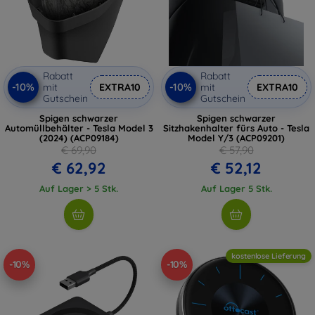
Rabatt
Rabatt
-10%
-10%
mit
EXTRA10
mit
EXTRA10
Gutschein
Gutschein
Spigen schwarzer
Spigen schwarzer
Automüllbehälter - Tesla Model 3
Sitzhakenhalter fürs Auto - Tesla
(2024) (ACP09184)
Model Y/3 (ACP09201)
€ 69,90
€ 57,90
€ 62,92
€ 52,12
Auf Lager > 5 Stk.
Auf Lager 5 Stk.
kostenlose Lieferung
-10%
-10%