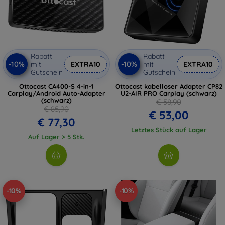
Rabatt
Rabatt
-10%
-10%
mit
EXTRA10
mit
EXTRA10
Gutschein
Gutschein
Ottocast CA400-S 4-in-1
Ottocast kabelloser Adapter CP82
Carplay/Android Auto-Adapter
U2-AIR PRO Carplay (schwarz)
(schwarz)
€ 58,90
€ 85,90
€ 53,00
€ 77,30
Letztes Stück auf Lager
Auf Lager > 5 Stk.
-10%
-10%