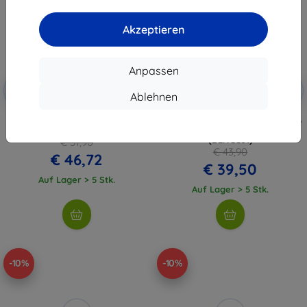
Akzeptieren
Anpassen
Rabatt
Rabatt
-10%
-10%
mit
EXTRA10
mit
EXTRA10
Ablehnen
Gutschein
Gutschein
Spigen Tesla Kartenhalter 2er
Beline Getränke-Kühler für Auto
Set - Tesla Key Card (ACP08794)
mit Heizfunktion, schwarz
(BLNCC01)
€ 51,90
€ 43,90
€ 46,72
€ 39,50
Auf Lager > 5 Stk.
Auf Lager > 5 Stk.
-10%
-10%