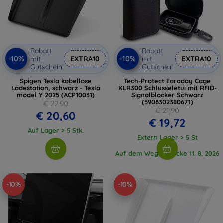
Rabatt
Rabatt
-10%
-10%
mit
EXTRA10
mit
EXTRA10
Gutschein
Gutschein
Spigen Tesla kabellose
Tech-Protect Faraday Cage
Ladestation, schwarz - Tesla
KLR300 Schlüsseletui mit RFID-
model Y 2025 (ACP10031)
Signalblocker Schwarz
(5906302380671)
€ 22,90
€ 21,90
€ 20,60
€ 19,72
Auf Lager > 5 Stk.
Extern Lager > 5 St
Auf dem Weg 3 Stücke 11. 8. 2026
-10%
-10%