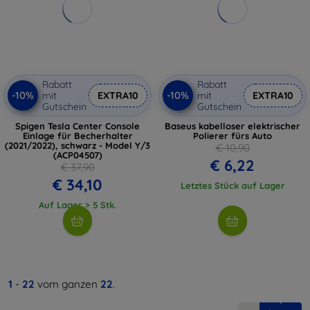
Rabatt
Rabatt
-10%
-10%
mit
EXTRA10
mit
EXTRA10
Gutschein
Gutschein
Spigen Tesla Center Console
Baseus kabelloser elektrischer
Einlage für Becherhalter
Polierer fürs Auto
(2021/2022), schwarz - Model Y/3
€ 10,90
(ACP04507)
€ 6,22
€ 37,90
€ 34,10
Letztes Stück auf Lager
Auf Lager > 5 Stk.
1
-
22
vom ganzen
22
.