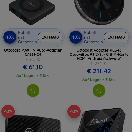
Rabatt
Rabatt
-10%
-10%
mit
EXTRA10
mit
EXTRA10
Gutschein
Gutschein
Ottocast MAX TV Auto-Adapter
Ottocast Adapter PCS46
CA361-C4
OtooAiBox P3 2/3/4G SIM-Karte
HDMI Android (schwarz)
€ 67,90
€ 234,90
€ 61,10
€ 211,42
Auf Lager > 5 Stk.
Auf Lager > 5 Stk.
-10%
-10%