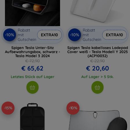
Rabatt
Rabatt
-10%
-10%
mit
EXTRA10
mit
EXTRA10
Gutschein
Gutschein
Spigen Tesla Unter-Sitz
Spigen Tesla kabelloses Ladepad
Aufbewahrungsbox, schwarz -
Cover weiß - Tesla Modell Y 2025
Tesla Model 3 2024
(ACP10032)
€ 72,90
€ 22,90
€ 65,62
€ 20,60
Letztes Stück auf Lager
Auf Lager > 5 Stk.
-15%
-10%