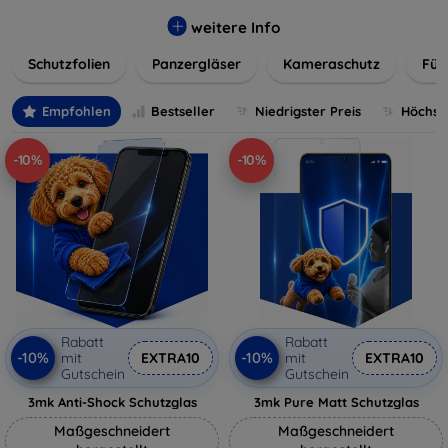
flexibler Folie, unsere Schutzlösungen sind einfach zu
installieren und passgenau für jedes Gerät, um eine
weitere Info
nahtlose Nutzung zu gewährleisten. Schützen Sie Ihr
Schutzfolien
Panzergläser
Kameraschutz
Für
wertvolles Gerät mit unseren langlebigen und zuverlässigen
Displayschutzlösungen und genießen Sie ein sorgenfreies
digitales Erlebnis.
Empfohlen
Bestseller
Niedrigster Preis
Höchste
-10%
-10%
Rabatt
Rabatt
-10%
-10%
mit
EXTRA10
mit
EXTRA10
Gutschein
Gutschein
3mk Anti-Shock Schutzglas
3mk Pure Matt Schutzglas
Maßgeschneidert
Maßgeschneidert