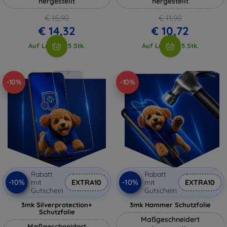
hergestellt
hergestellt
€ 15,90
€ 11,90
€ 14,32
€ 10,72
Auf Lager > 5 Stk.
Auf Lager > 5 Stk.
-10%
-10%
Rabatt
Rabatt
-10%
-10%
mit
EXTRA10
mit
EXTRA10
Gutschein
Gutschein
3mk Silverprotection+
3mk Hammer Schutzfolie
Schutzfolie
Maßgeschneidert
Maßgeschneidert