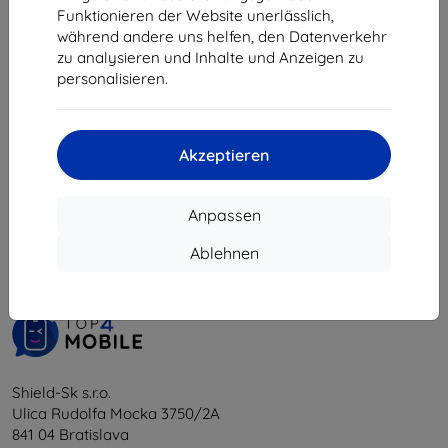
€ 4,40
€ 6,22
Funktionieren der Website unerlässlich,
während andere uns helfen, den Datenverkehr
Letztes Stück auf Lager
Letztes Stück auf Lager
zu analysieren und Inhalte und Anzeigen zu
personalisieren.
Akzeptieren
1
-
6
vom ganzen
6
.
Anpassen
«
1
»
Ablehnen
Shield-Sk s.r.o.
Ulica Rudolfa Mocka 3750/2A
841 04 Bratislava