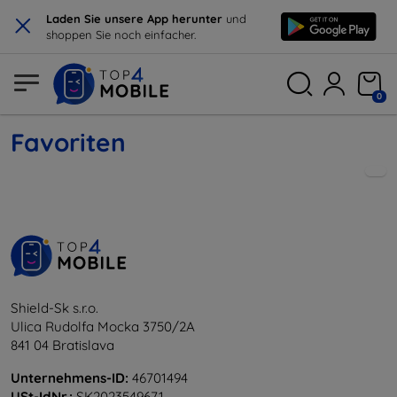
×
Laden Sie unsere App herunter
und
shoppen Sie noch einfacher.
0
Favoriten
Shield-Sk s.r.o.
Ulica Rudolfa Mocka 3750/2A
841 04 Bratislava
Unternehmens-ID:
46701494
USt-IdNr.:
SK2023549671