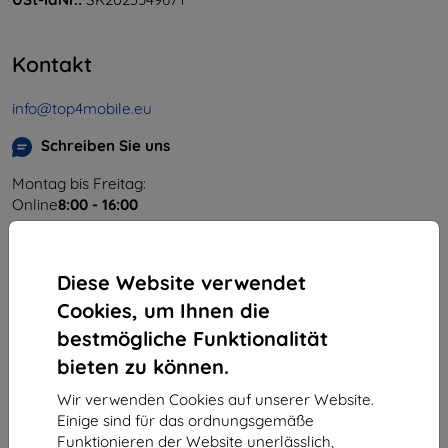
Kontakt
info@top4mobile.eu
Schreiben Sie uns
Montag bis Freitag:
Online
8:00 - 16:00
Samstag und Sonntag:
Offline
Diese Website verwendet
Cookies, um Ihnen die
Einkaufen
bestmögliche Funktionalität
bieten zu können.
Versand & Zahlung
Wir verwenden Cookies auf unserer Website.
Blog
Einige sind für das ordnungsgemäße
Funktionieren der Website unerlässlich,
Cashback