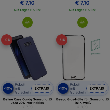
€ 7,10
€ 7,10
Auf Lager > 5 Stk.
Auf Lager > 5 Stk.
-10%
-51%
Rabatt
Rabatt
-10%
-10%
mit
EXTRA10
mit
EXTRA10
Gutschein
Gutschein
Beline Case Candy Samsung J3
Beeyo Glas-Hülle für Samsung J3
J320 2017 Marineblau
2017, Weiß
€ 7,90
€ 8,90