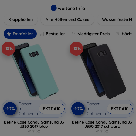
werden. Wählen Sie aus einer Vielzahl von Materialien und
Farben, um Ihren persönlichen Stil perfekt zu
weitere Info
unterstreichen.
Klapphüllen
Alle Hüllen und Cases
Wasserfeste Hül
Empfohlen
Bestseller
Niedrigster Preis
Höchste
-10%
-10%
Rabatt
Rabatt
-10%
-10%
mit
EXTRA10
mit
EXTRA10
Gutschein
Gutschein
Beline Case Candy Samsung J3
Beline Case Candy Samsung J3
J330 2017 blau
J330 2017 schwarz
€ 7,90
€ 7,90