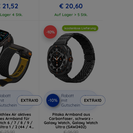
 21,52
€ 20,60
Lager 4 Stk.
Auf Lager > 5 Stk.
kostenlose Lieferung
-10%
abatt
Rabatt
-10%
it
EXTRA10
mit
EXTRA10
utschein
Gutschein
thlex Air aktives
Pitaka Armband aus
es Armband für
Carbonfaser, schwarz -
ch 6 / 7 / 8 / 9 /
Galaxy Watch, Galaxy Watch
Ultra 1 / 2 (44 / 45
Ultra (SAW2402)
46 / 49 mm)
€ 23,90
€ 96,90