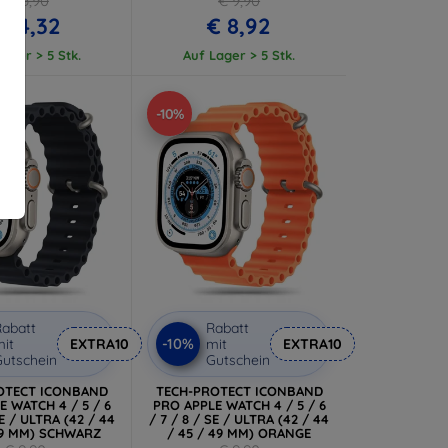
€ 15,90
€ 9,90
06302301539)
(5906302310272)
 14,32
€ 8,92
ager > 5 Stk.
Auf Lager > 5 Stk.
-10%
abatt
Rabatt
-10%
it
EXTRA10
mit
EXTRA10
utschein
Gutschein
OTECT ICONBAND
TECH-PROTECT ICONBAND
E WATCH 4 / 5 / 6
PRO APPLE WATCH 4 / 5 / 6
SE / ULTRA (42 / 44
/ 7 / 8 / SE / ULTRA (42 / 44
49 MM) SCHWARZ
/ 45 / 49 MM) ORANGE