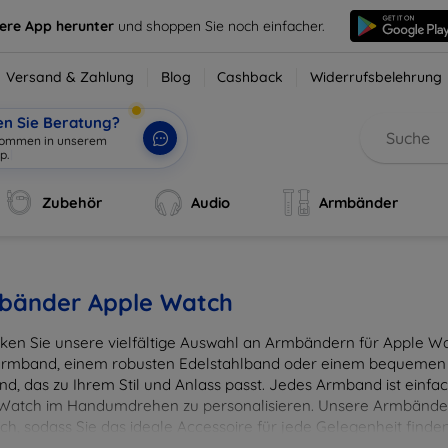
sere App herunter
und shoppen Sie noch einfacher.
Versand & Zahlung
Blog
Cashback
Widerrufsbelehrung
en Sie Beratung?
Zubehör
Audio
Armbänder
bänder Apple Watch
ken Sie unsere vielfältige Auswahl an Armbändern für Apple Wat
rmband, einem robusten Edelstahlband oder einem bequemen S
d, das zu Ihrem Stil und Anlass passt. Jedes Armband ist einfac
Watch im Handumdrehen zu personalisieren. Unsere Armbänder
lich, sodass Sie das ideale Accessoire für jede Gelegenheit fin
unverwechselbaren Begleiter mit einem unserer hochwertig ve