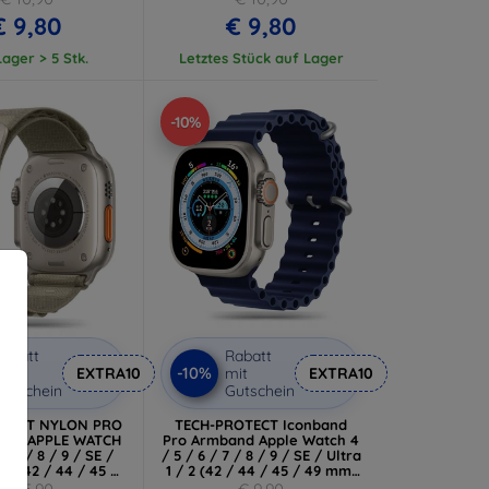
€ 9,80
€ 9,80
ager > 5 Stk.
Letztes Stück auf Lager
-10%
abatt
Rabatt
-10%
it
EXTRA10
mit
EXTRA10
utschein
Gutschein
OTECT NYLON PRO
TECH-PROTECT Iconband
für APPLE WATCH
Pro Armband Apple Watch 4
 / 7 / 8 / 9 / SE /
/ 5 / 6 / 7 / 8 / 9 / SE / Ultra
 2 (42 / 44 / 45 /
1 / 2 (42 / 44 / 45 / 49 mm)
) Titan/Olive
Mitternachtsblau