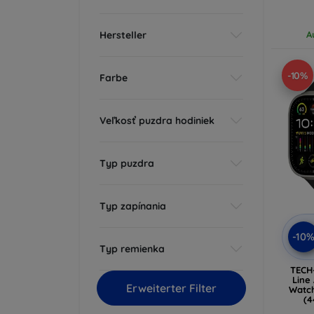
Hersteller
A
-10%
Farbe
Veľkosť puzdra hodiniek
Typ puzdra
Typ zapínania
-10
Typ remienka
TECH
Line
Erweiterter Filter
Watch
(
S