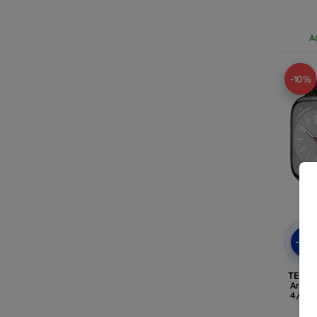
A
-10%
-10
TECH
Armba
4/5/6