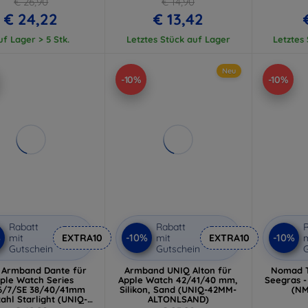
€ 26,90
€ 14,90
€ 24,22
€ 13,42
uf Lager > 5 Stk.
Letztes Stück auf Lager
Letztes
Neu
-10%
-10%
Rabatt
Rabatt
R
%
-10%
-10%
mit
EXTRA10
mit
EXTRA10
m
Gutschein
Gutschein
G
 Armband Dante für
Armband UNIQ Alton für
Nomad 
ple Watch Series
Apple Watch 42/41/40 mm,
Seegras 
6/7/SE 38/40/41mm
Silikon, Sand (UNIQ-42MM-
(NM
tahl Starlight (UNIQ-
ALTONLSAND)