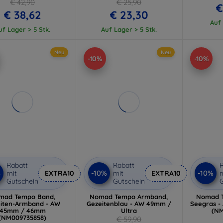
41MM-DANSLGT)
€ 42,90
€ 25,90
€
€ 38,62
€ 23,30
Auf 
uf Lager > 5 Stk.
Auf Lager > 5 Stk.
Neu
Neu
-10%
-10%
Rabatt
Rabatt
R
%
-10%
-10%
mit
EXTRA10
mit
EXTRA10
m
Gutschein
Gutschein
G
mad Tempo Band,
Nomad Tempo Armband,
Nomad 
iten-Armband - AW
Gezeitenblau - AW 49mm /
Seegras 
45mm / 46mm
Ultra
(NM
(NM009735858)
€ 59,90