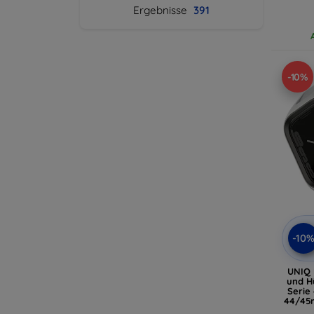
Ergebnisse
391
-10%
-10
UNIQ 
und H
Serie
44/45
(UNI