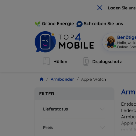
×
Laden Sie un
Grüne Energie
Schreiben Sie uns
Benötig
Hallo, w
|
Hüllen
Displayschutz
Armbänder
Apple Watch
Arm
FILTER
Entdec
Lieferstatus
Ledera
Armban
Apple 
Preis
erhält
einem 