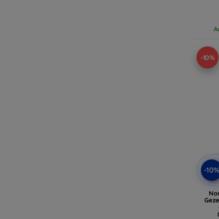
A
-10%
-10
No
Geze