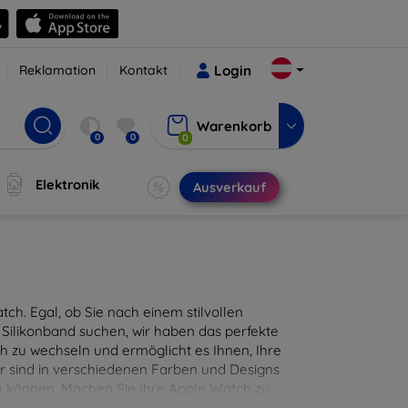
Reklamation
Kontakt
Login
Warenkorb
0
0
0
Elektronik
Ausverkauf
ch. Egal, ob Sie nach einem stilvollen
ilikonband suchen, wir haben das perfekte
h zu wechseln und ermöglicht es Ihnen, Ihre
 sind in verschiedenen Farben und Designs
den können. Machen Sie Ihre Apple Watch zu
rarbeiteten Armbänder!