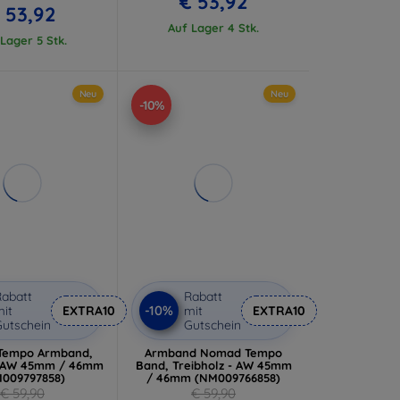
€ 53,92
 53,92
Auf Lager 4 Stk.
Lager 5 Stk.
Neu
Neu
-10%
abatt
Rabatt
-10%
it
EXTRA10
mit
EXTRA10
utschein
Gutschein
Tempo Armband,
Armband Nomad Tempo
- AW 45mm / 46mm
Band, Treibholz - AW 45mm
009797858)
/ 46mm (NM009766858)
€ 59,90
€ 59,90