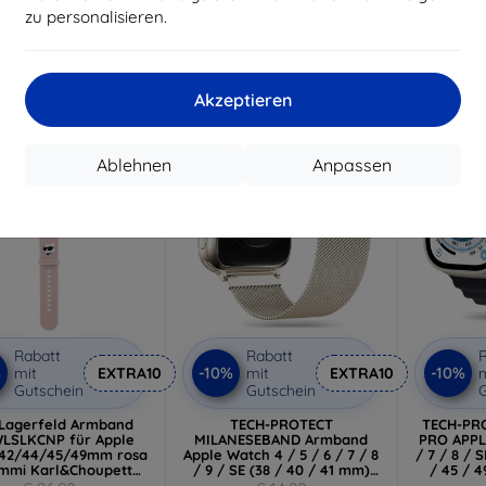
€ 10,90
€ 10,90
(59
zu personalisieren.
€ 9,80
€ 9,80
€
uf Lager > 5 Stk.
Auf Lager > 5 Stk.
Auf L
Akzeptieren
-10%
-10%
Ablehnen
Anpassen
Rabatt
Rabatt
R
%
-10%
-10%
mit
EXTRA10
mit
EXTRA10
m
Gutschein
Gutschein
G
 Lagerfeld Armband
TECH-PROTECT
TECH-PR
LSLKCNP für Apple
MILANESEBAND Armband
PRO APPL
42/44/45/49mm rosa
Apple Watch 4 / 5 / 6 / 7 / 8
/ 7 / 8 / 
mmi Karl&Choupette
/ 9 / SE (38 / 40 / 41 mm)
/ 45 / 
fe (KLAWLSLKCNP)
Starlight (9319456607260)