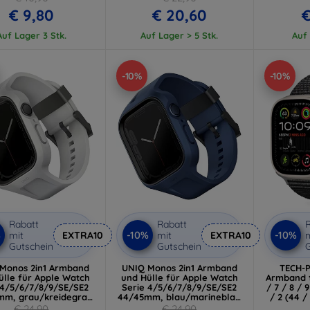
(5906302333455)
€ 9,80
€ 20,60
€
Auf Lager 3 Stk.
Auf Lager > 5 Stk.
Auf 
-10%
-10%
Rabatt
Rabatt
R
%
-10%
-10%
mit
EXTRA10
mit
EXTRA10
m
Gutschein
Gutschein
G
Monos 2in1 Armband
UNIQ Monos 2in1 Armband
TECH-
ülle für Apple Watch
und Hülle für Apple Watch
Armband 
 4/5/6/7/8/9/SE/SE2
Serie 4/5/6/7/8/9/SE/SE2
/ 7 / 8 / 9
mm, grau/kreidegrau
44/45mm, blau/marineblau
/ 2 (44 /
Q-45MM-MONOSGRY)
(UNIQ-45MM-MONOSBLU)
schwarz
€ 24,90
€ 24,90