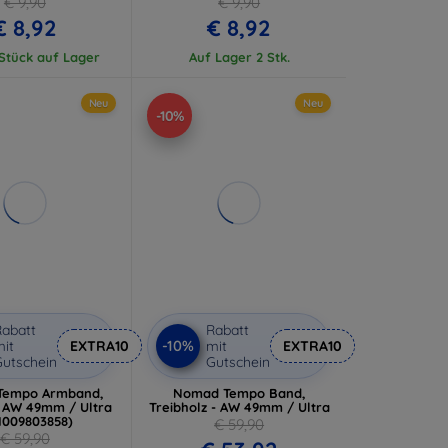
€ 9,90
€ 9,90
€ 8,92
€ 8,92
 Stück auf Lager
Auf Lager 2 Stk.
Neu
Neu
-10%
abatt
Rabatt
-10%
it
EXTRA10
mit
EXTRA10
utschein
Gutschein
Tempo Armband,
Nomad Tempo Band,
- AW 49mm / Ultra
Treibholz - AW 49mm / Ultra
009803858)
€ 59,90
€ 59,90