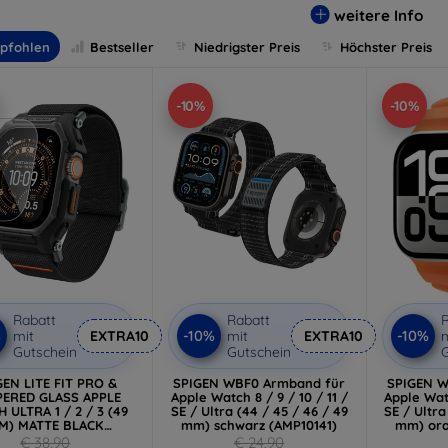
weitere Info
pfohlen
Bestseller
Niedrigster Preis
Höchster Preis
-10%
-10%
Rabatt
Rabatt
R
%
-10%
-10%
mit
EXTRA10
mit
EXTRA10
m
Gutschein
Gutschein
G
GEN LITE FIT PRO &
SPIGEN WBF0 Armband für
SPIGEN W
ERED GLASS APPLE
Apple Watch 8 / 9 / 10 / 11 /
Apple Watc
 ULTRA 1 / 2 / 3 (49
SE / Ultra (44 / 45 / 46 / 49
SE / Ultra
M) MATTE BLACK
mm) schwarz (AMP10141)
mm) ora
(ACS11415)
€ 38,90
€ 24,90