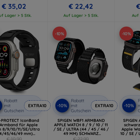
€ 35,02
€ 22,42
€
uf Lager > 5 Stk.
Auf Lager > 5 Stk.
Auf 
-10%
-10%
Rabatt
Rabatt
R
%
-10%
-10%
mit
EXTRA10
mit
EXTRA10
m
Gutschein
Gutschein
G
-PROTECT IconBand
SPIGEN WBF1 ARMBAND
SPIGEN A
 Armband für Apple
APPLE WATCH 8 / 9 / 10 / 11
schwarz
 8/9/10/11/SE/Ultra
/ SE / ULTRA (44 / 45 / 46 /
Apple Wat
44/45/46/49 mm)
49 MM) SCHWARZ
10 / SE / 
chwarz/Schwarz
(AMP10144)
/ 
€ 10,90
€ 22,90