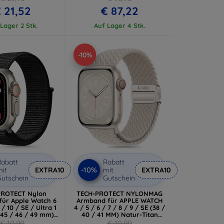
 21,52
€ 87,22
Lager 2 Stk.
Auf Lager 4 Stk.
-10%
abatt
Rabatt
-10%
it
EXTRA10
mit
EXTRA10
utschein
Gutschein
PROTECT Nylon
TECH-PROTECT NYLONMAG
für Apple Watch 6
Armband für APPLE WATCH
 / 10 / SE / Ultra 1
4 / 5 / 6 / 7 / 8 / 9 / SE (38 /
 45 / 46 / 49 mm)
40 / 41 MM) Natur-Titan
 (5906302370764)
(5906302312849)
€ 10,90
€ 10,90