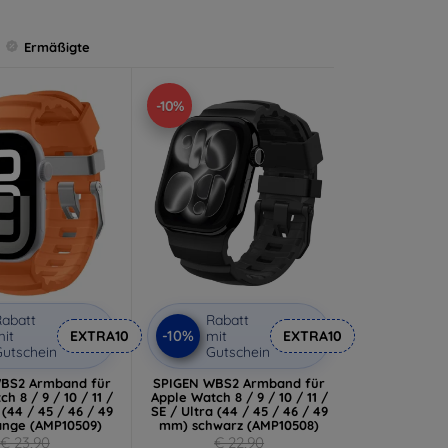
Ermäßigte
-10%
abatt
Rabatt
-10%
it
EXTRA10
mit
EXTRA10
utschein
Gutschein
BS2 Armband für
SPIGEN WBS2 Armband für
h 8 / 9 / 10 / 11 /
Apple Watch 8 / 9 / 10 / 11 /
 (44 / 45 / 46 / 49
SE / Ultra (44 / 45 / 46 / 49
nge (AMP10509)
mm) schwarz (AMP10508)
€ 23,90
€ 22,90