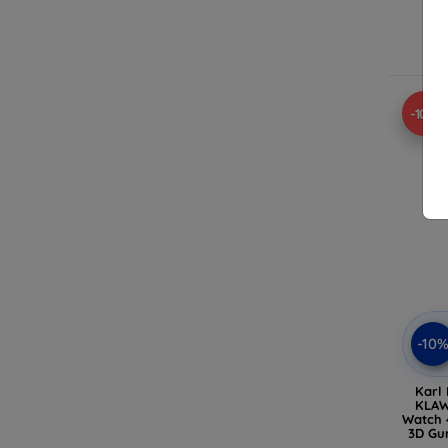
A
-10%
-10
Karl
KLAW
Watch 
3D Gu
Köp