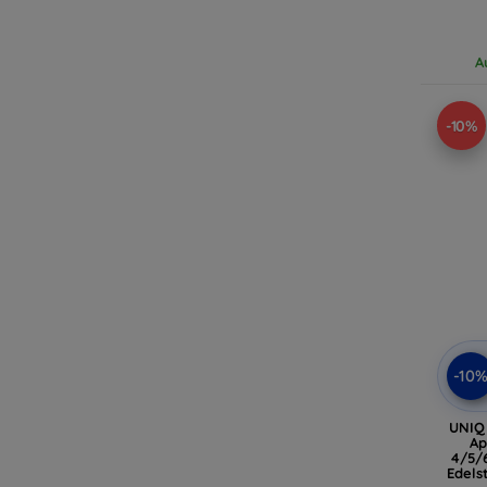
A
-10%
-10
UNIQ
Ap
4/5/
Edels