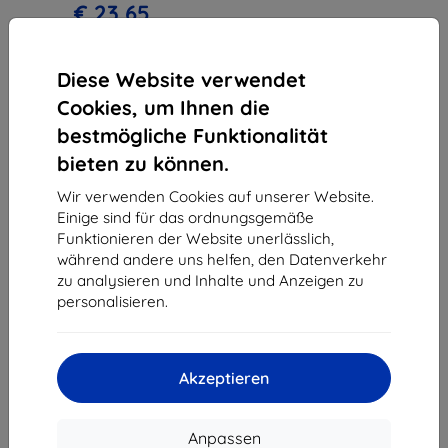
€ 23,65
Auf Lager > 5 Stk.
Diese Website verwendet
Cookies, um Ihnen die
bestmögliche Funktionalität
bieten zu können.
1
-
3
vom ganzen
3
.
Wir verwenden Cookies auf unserer Website.
Einige sind für das ordnungsgemäße
«
1
»
Funktionieren der Website unerlässlich,
während andere uns helfen, den Datenverkehr
zu analysieren und Inhalte und Anzeigen zu
personalisieren.
Akzeptieren
Shield-Sk s.r.o.
Ulica Rudolfa Mocka 3750/2A
841 04 Bratislava
Anpassen