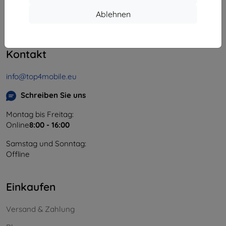
Unternehmens-ID:
46701494
Ablehnen
USt-IdNr.:
SK2023549671
Kontakt
info@top4mobile.eu
Schreiben Sie uns
Montag bis Freitag:
Online
8:00 - 16:00
Samstag und Sonntag:
Offline
Einkaufen
Versand & Zahlung