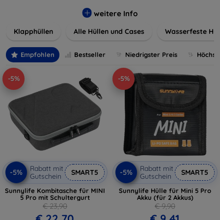
werden. Wählen Sie aus einer Vielzahl von Materialien und
Farben, um Ihren persönlichen Stil perfekt zu
weitere Info
unterstreichen.
Klapphüllen
Alle Hüllen und Cases
Wasserfeste Hül
Empfohlen
Bestseller
Niedrigster Preis
Höchste
-5%
-5%
Rabatt mit
Rabatt mit
-5%
-5%
SMART5
SMART5
Gutschein
Gutschein
Sunnylife Kombitasche für MINI
Sunnylife Hülle für Mini 5 Pro
5 Pro mit Schultergurt
Akku (für 2 Akkus)
€ 23,90
€ 9,90
€ 22,70
€ 9,41