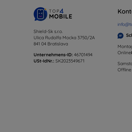
Kont
info@t
Shield-Sk s.r.o.
Sc
Ulica Rudolfa Mocka 3750/2A
841 04 Bratislava
Montag
Online
Unternehmens-ID:
46701494
USt-IdNr.:
SK2023549671
Samsta
Offline