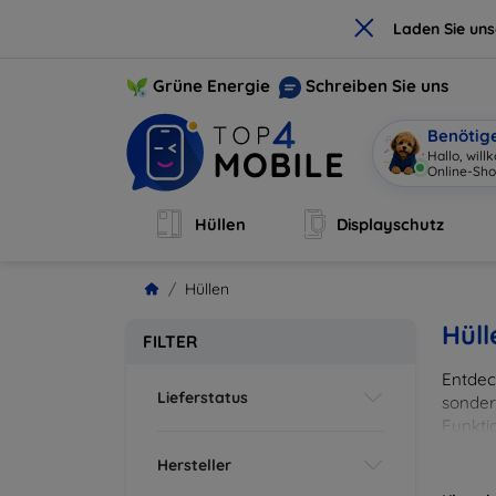
×
Laden Sie un
Grüne Energie
Schreiben Sie uns
Benötig
Hallo, wil
Online-Sho
Hüllen
Displayschutz
Hüllen
Hüll
FILTER
Entdeck
Lieferstatus
sonder
Funkti
und Fa
Hersteller