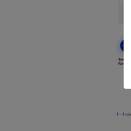
-10
3mk Cl
für Ho
A
1
-
1
vo