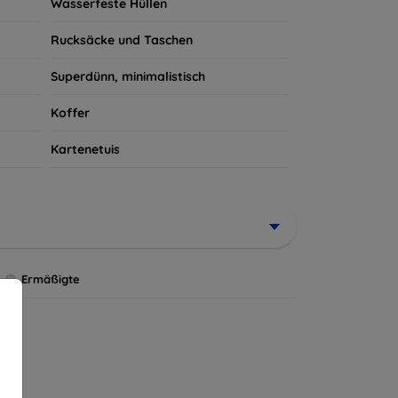
Wasserfeste Hüllen
Rucksäcke und Taschen
Superdünn, minimalistisch
Koffer
Kartenetuis
Ermäßigte