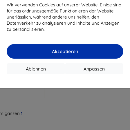
Wir verwenden Cookies auf unserer Website. Einige sind
für das ordnungsgemäße Funktionieren der Website
unerlässlich, während andere uns helfen, den
Datenverkehr zu analysieren und Inhalte und Anzeigen
zu personalisieren.
Rabatt
%
mit
EXTRA10
Gutschein
Akzeptieren
ear Case Schutzhülle
nor 400 Smart 4G/5G
€ 9,90
Ablehnen
Anpassen
€ 8,92
uf Lager > 5 Stk.
m ganzen
1
.