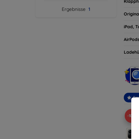
Klapph
Ergebnisse
1
Origina
iPad, T
AirPod
Ladehü
Em
-10%