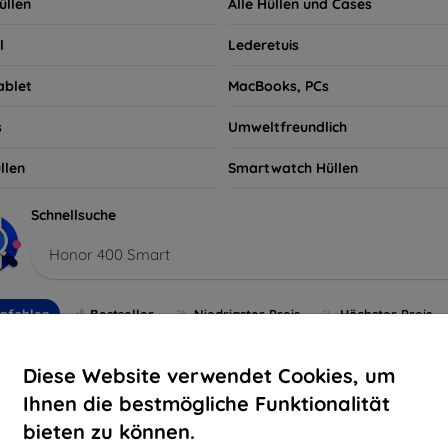
üllen
Alle Hüllen und Cases
l
Lederetuis
ablet
MacBooks, PCs
s
Umweltfreundlich
llen
Smartwatch Hüllen
Schnellsuche
Honor 400 Smart
pfohlen
Bestseller
Niedrigster Preis
Höchster Preis
Diese Website verwendet Cookies, um
Ihnen die bestmögliche Funktionalität
bieten zu können.