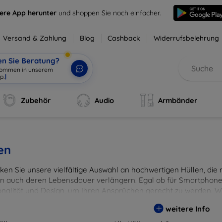
sere App herunter
und shoppen Sie noch einfacher.
Versand & Zahlung
Blog
Cashback
Widerrufsbelehrung
en Sie Beratung?
lkommen in unserem
p.
|
Zubehör
Audio
Armbänder
en
en Sie unsere vielfältige Auswahl an hochwertigen Hüllen, die ni
n auch deren Lebensdauer verlängern. Egal ob für Smartphones
onalität und Design, um Ihren Ansprüchen gerecht zu werden. Wä
rben, um Ihren persönlichen Stil perfekt zu unterstreichen.
weitere Info