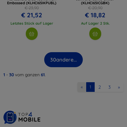
Embossed (KLHCI65IKPUBL)
(KLHCI65ICGBK)
€ 23,90
€ 20,90
€ 21,52
€ 18,82
Letztes Stück auf Lager
Auf Lager 2 Stk.
30
andere...
1
-
30
vom ganzen
61
.
2
3
»
«
1