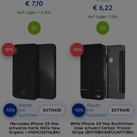
€ 7,10
€ 6,22
Auf Lager > 5 Stk.
Auf Lager 1 Stk.
-10%
-10%
Rabatt
Rabatt
-10%
-10%
mit
EXTRA10
mit
EXTRA10
Gutschein
Gutschein
Mercedes iPhone XS Max
BMW iPhone XS Max Buchhüllen-
schwarze harte Hülle New
Case schwarz Carbon Tricolor
Organic I (MEHCI65THLBK)
Stripe (BMTRBKI65PUCARTCBK)