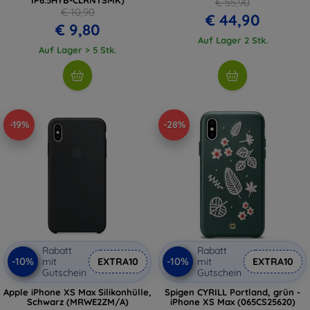
€ 55,90
€ 10,90
€ 44,90
€ 9,80
Auf Lager 2 Stk.
Auf Lager > 5 Stk.
-19%
-28%
Rabatt
Rabatt
-10%
-10%
mit
EXTRA10
mit
EXTRA10
Gutschein
Gutschein
Apple iPhone XS Max Silikonhülle,
Spigen CYRILL Portland, grün -
Schwarz (MRWE2ZM/A)
iPhone XS Max (065CS25620)