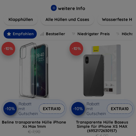
werden. Wählen Sie aus einer Vielzahl von Materialien und
Farben, um Ihren persönlichen Stil perfekt zu
weitere Info
unterstreichen.
Klapphüllen
Alle Hüllen und Cases
Wasserfeste Hül
Empfohlen
Bestseller
Niedrigster Preis
Höchste
-10%
-10%
Rabatt
Rabatt
-10%
-10%
mit
EXTRA10
mit
EXTRA10
Gutschein
Gutschein
Beline transparente Hülle iPhone
Transparente Hülle Baseus
Xs Max 1mm
Simple für iPhone XS MAX
(6932172630157)
€ 7,90
€ 6,90