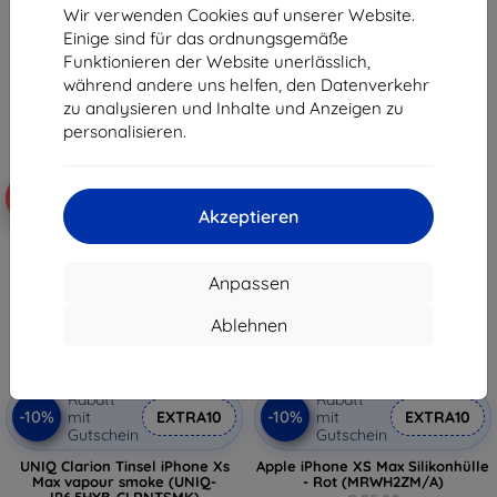
Wir verwenden Cookies auf unserer Website.
€ 10,90
€ 10,90
Einige sind für das ordnungsgemäße
€ 9,80
€ 9,80
Funktionieren der Website unerlässlich,
Auf Lager > 5 Stk.
Auf Lager > 5 Stk.
während andere uns helfen, den Datenverkehr
zu analysieren und Inhalte und Anzeigen zu
personalisieren.
-10%
-20%
Akzeptieren
Anpassen
Ablehnen
Rabatt
Rabatt
-10%
-10%
mit
EXTRA10
mit
EXTRA10
Gutschein
Gutschein
UNIQ Clarion Tinsel iPhone Xs
Apple iPhone XS Max Silikonhülle
Max vapour smoke (UNIQ-
- Rot (MRWH2ZM/A)
IP6.5HYB-CLRNTSMK)