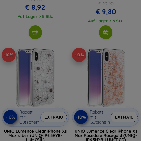
€ 10,90
€ 8,92
€ 9,80
Auf Lager > 5 Stk.
Auf Lager > 5 Stk.
-10%
-10%
Rabatt
Rabatt
-10%
-10%
mit
EXTRA10
mit
EXTRA10
Gutschein
Gutschein
UNIQ Lumence Clear iPhone Xs
UNIQ Lumence Clear iPhone Xs
Max silber (UNIQ-IP6.5HYB-
Max Rosedale Roségold (UNIQ-
LUMCSIL)
IP6.5HYB-LUMCRGD)