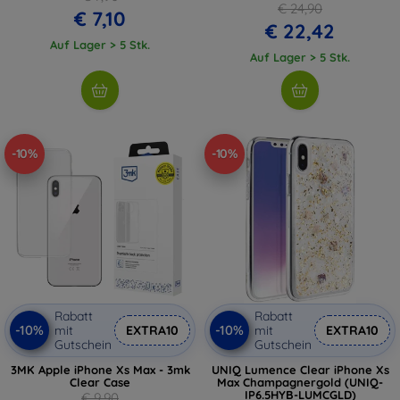
€ 24,90
€ 7,10
€ 22,42
Auf Lager > 5 Stk.
Auf Lager > 5 Stk.
-10%
-10%
Rabatt
Rabatt
-10%
-10%
mit
EXTRA10
mit
EXTRA10
Gutschein
Gutschein
3MK Apple iPhone Xs Max - 3mk
UNIQ Lumence Clear iPhone Xs
Clear Case
Max Champagnergold (UNIQ-
IP6.5HYB-LUMCGLD)
€ 9,90