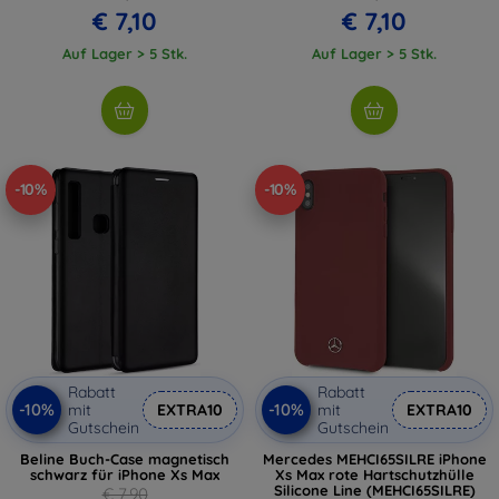
€ 7,10
€ 7,10
Auf Lager > 5 Stk.
Auf Lager > 5 Stk.
-10%
-10%
Rabatt
Rabatt
-10%
-10%
mit
EXTRA10
mit
EXTRA10
Gutschein
Gutschein
Beline Buch-Case magnetisch
Mercedes MEHCI65SILRE iPhone
schwarz für iPhone Xs Max
Xs Max rote Hartschutzhülle
Silicone Line (MEHCI65SILRE)
€ 7,90