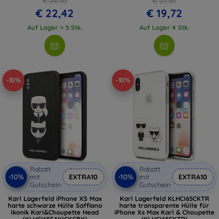
€ 24,90
€ 21,90
€ 22,42
€ 19,72
Auf Lager > 5 Stk.
Auf Lager 4 Stk.
-10%
-10%
Rabatt
Rabatt
-10%
-10%
mit
EXTRA10
mit
EXTRA10
Gutschein
Gutschein
Karl Lagerfeld iPhone XS Max
Karl Lagerfeld KLHCI65CKTR
harte schwarze Hülle Saffiano
harte transparente Hülle für
Ikonik Karl&Choupette Head
iPhone Xs Max Karl & Choupette
(KLHCI65SAKICKCBK)
(KLHCI65CKTR)