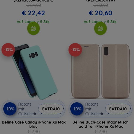
€ 24,90
€ 22,90
€ 22,42
€ 20,60
Auf Lager > 5 Stk.
Auf Lager > 5 Stk.
-10%
-10%
Rabatt
Rabatt
-10%
-10%
mit
EXTRA10
mit
EXTRA10
Gutschein
Gutschein
Beline Case Candy iPhone Xs Max
Beline Buch-Case magnetisch
blau
gold für iPhone Xs Max
€ 7,90
€ 7,90