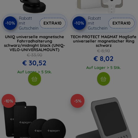
Rabatt
Rabatt
-10%
-10%
mit
EXTRA10
mit
EXTRA10
Gutschein
Gutschein
UNIQ universelle magnetische
TECH-PROTECT MAGMAT MagSafe
Fahrradhalterung
universeller magnetischer Ring
schwarz/midnight black (UNIQ-
schwarz
VELO-UNIVERSALMOUNT)
€ 8,90
€ 33,90
€ 8,02
€ 30,52
Auf Lager > 5 Stk.
Auf Lager > 5 Stk.
-10%
-5%