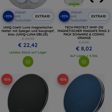
Rabatt
Rabatt
-10%
-10%
mit
EXTRA10
mit
EXTRA10
Gutschein
Gutschein
UNIQ Coehl Luna magnetischer
TECH-PROTECT MMP-210
Halter mit Spiegel und Saugnapf,
MAGNETISCHER MAGSAFE RING 2-
blau (UNIQ-LUNA-DBLUE)
PACK SCHWARZ & COSMIC
ORANGE
€ 24,90
€ 8,90
€ 22,42
€ 8,02
Letztes Stück auf Lager
Auf Lager > 5 Stk.
-10%
-10%