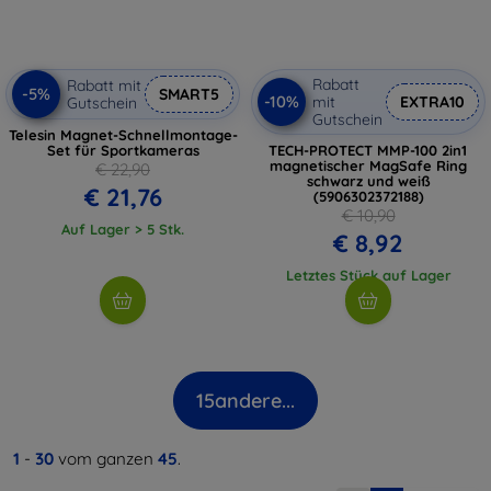
Rabatt
Rabatt mit
-5%
SMART5
-10%
mit
EXTRA10
Gutschein
Gutschein
Telesin Magnet-Schnellmontage-
Set für Sportkameras
TECH-PROTECT MMP-100 2in1
magnetischer MagSafe Ring
€ 22,90
schwarz und weiß
€ 21,76
(5906302372188)
€ 10,90
Auf Lager > 5 Stk.
€ 8,92
Letztes Stück auf Lager
15
andere...
1
-
30
vom ganzen
45
.