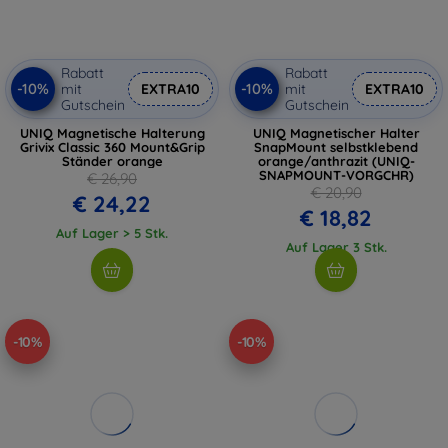
Rabatt
Rabatt
-10%
-10%
mit
EXTRA10
mit
EXTRA10
Gutschein
Gutschein
UNIQ Magnetische Halterung
UNIQ Magnetischer Halter
Grivix Classic 360 Mount&Grip
SnapMount selbstklebend
Ständer orange
orange/anthrazit (UNIQ-
SNAPMOUNT-VORGCHR)
€ 26,90
€ 20,90
€ 24,22
€ 18,82
Auf Lager > 5 Stk.
Auf Lager 3 Stk.
-10%
-10%