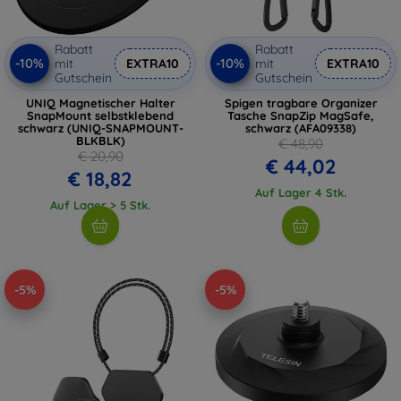
Rabatt
Rabatt
-10%
-10%
mit
EXTRA10
mit
EXTRA10
Gutschein
Gutschein
UNIQ Magnetischer Halter
Spigen tragbare Organizer
SnapMount selbstklebend
Tasche SnapZip MagSafe,
schwarz (UNIQ-SNAPMOUNT-
schwarz (AFA09338)
BLKBLK)
€ 48,90
€ 20,90
€ 44,02
€ 18,82
Auf Lager 4 Stk.
Auf Lager > 5 Stk.
-5%
-5%