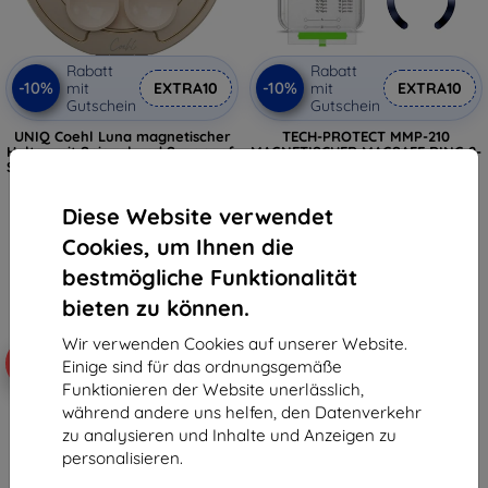
Rabatt
Rabatt
-10%
-10%
mit
EXTRA10
mit
EXTRA10
Gutschein
Gutschein
UNIQ Coehl Luna magnetischer
TECH-PROTECT MMP-210
Halter mit Spiegel und Saugnapf,
MAGNETISCHER MAGSAFE RING 2-
Sandfarben (UNIQ-LUNA-MSAND)
PACK TIEF BLAU & SILBER
€ 24,90
€ 8,90
€ 22,42
€ 8,02
Diese Website verwendet
Cookies, um Ihnen die
Auf Lager > 5 Stk.
Auf Lager > 5 Stk.
bestmögliche Funktionalität
bieten zu können.
Wir verwenden Cookies auf unserer Website.
-10%
-10%
Einige sind für das ordnungsgemäße
Funktionieren der Website unerlässlich,
während andere uns helfen, den Datenverkehr
zu analysieren und Inhalte und Anzeigen zu
personalisieren.