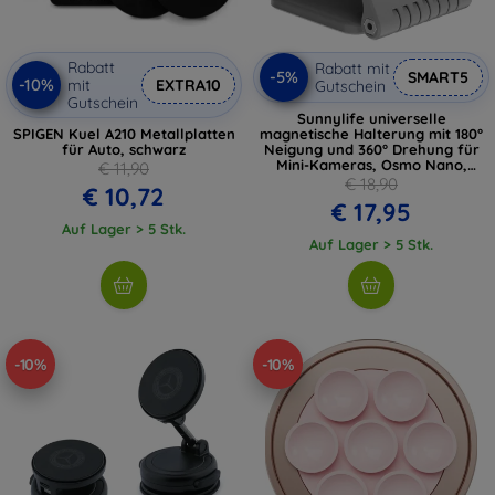
Rabatt
Rabatt mit
-5%
SMART5
-10%
mit
EXTRA10
Gutschein
Gutschein
Sunnylife universelle
SPIGEN Kuel A210 Metallplatten
magnetische Halterung mit 180°
für Auto, schwarz
Neigung und 360° Drehung für
Mini-Kameras, Osmo Nano,
€ 11,90
Insta360 GO
€ 18,90
€ 10,72
€ 17,95
Auf Lager > 5 Stk.
Auf Lager > 5 Stk.
-10%
-10%