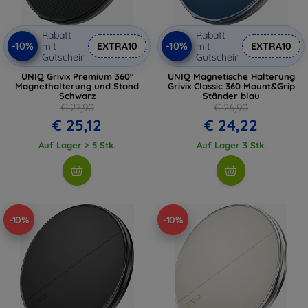
Rabatt
Rabatt
-10%
-10%
mit
EXTRA10
mit
EXTRA10
Gutschein
Gutschein
UNIQ Grivix Premium 360°
UNIQ Magnetische Halterung
Magnethalterung und Stand
Grivix Classic 360 Mount&Grip
Schwarz
Ständer blau
€ 27,90
€ 26,90
€ 25,12
€ 24,22
Auf Lager > 5 Stk.
Auf Lager 3 Stk.
-10%
-10%