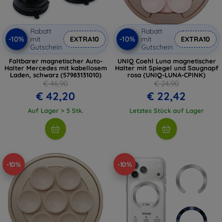
Rabatt
Rabatt
-10%
-10%
mit
EXTRA10
mit
EXTRA10
Gutschein
Gutschein
Faltbarer magnetischer Auto-
UNIQ Coehl Luna magnetischer
Halter Mercedes mit kabellosem
Halter mit Spiegel und Saugnapf
Laden, schwarz (57983131010)
rosa (UNIQ-LUNA-CPINK)
€ 46,90
€ 24,90
€ 42,20
€ 22,42
Auf Lager > 5 Stk.
Letztes Stück auf Lager
-10%
-10%