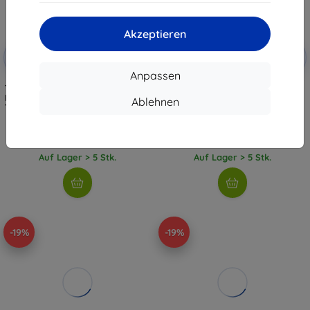
Akzeptieren
Rabatt
Rabatt
-10%
-10%
mit
EXTRA10
mit
EXTRA10
Gutschein
Gutschein
Anpassen
TECH-PROTECT MMR700 LAMANO
TECH-PROTECT MMP-200
MAGNETIC MAGSAFE PHONE RING
magnetischer MagSafe Ring
Ablehnen
TITANIUM/GOLD (5906302353095)
dunkelblau (5906302352487)
€ 16,90
€ 8,90
€ 15,20
€ 8,02
Auf Lager > 5 Stk.
Auf Lager > 5 Stk.
-19%
-19%