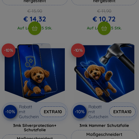
hergestellt
hergestellt
€ 15,90
€ 11,90
€ 14,32
€ 10,72
Auf Lager > 5 Stk.
Auf Lager > 5 Stk.
-10%
-10%
Rabatt
Rabatt
-10%
-10%
mit
EXTRA10
mit
EXTRA10
Gutschein
Gutschein
3mk Silverprotection+
3mk Hammer Schutzfolie
Schutzfolie
Maßgeschneidert
Maßgeschneidert