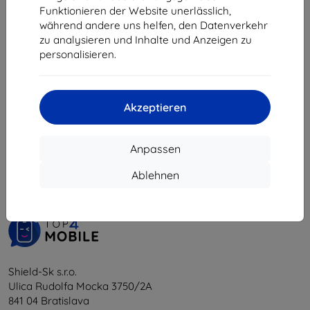
€ 9,80
Funktionieren der Website unerlässlich,
während andere uns helfen, den Datenverkehr
Auf Lager > 5 Stk.
zu analysieren und Inhalte und Anzeigen zu
personalisieren.
Akzeptieren
1
-
5
vom ganzen
5
.
Anpassen
«
1
»
Ablehnen
Shield-Sk s.r.o.
Ulica Rudolfa Mocka 3750/2A
841 04 Bratislava