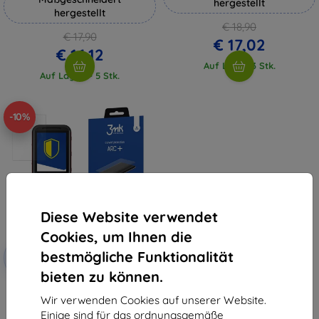
hergestellt
hergestellt
€ 18,90
€ 17,90
€ 17,02
€ 16,12
Auf Lager 3 Stk.
Auf Lager > 5 Stk.
-10%
Diese Website verwendet
Cookies, um Ihnen die
Rabatt
bestmögliche Funktionalität
-10%
mit
EXTRA10
Gutschein
bieten zu können.
3mk ARC+ Schutzfolie für Nokia
5310 2020
Wir verwenden Cookies auf unserer Website.
€ 10,90
Einige sind für das ordnungsgemäße