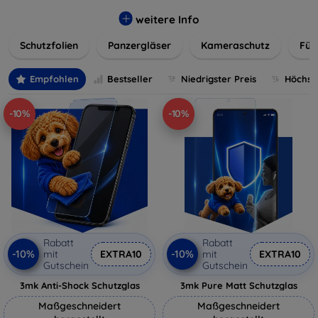
flexibler Folie, unsere Schutzlösungen sind einfach zu
installieren und passgenau für jedes Gerät, um eine
weitere Info
nahtlose Nutzung zu gewährleisten. Schützen Sie Ihr
Schutzfolien
Panzergläser
Kameraschutz
Für
wertvolles Gerät mit unseren langlebigen und zuverlässigen
Displayschutzlösungen und genießen Sie ein sorgenfreies
digitales Erlebnis.
Empfohlen
Bestseller
Niedrigster Preis
Höchste
-10%
-10%
Rabatt
Rabatt
-10%
-10%
mit
EXTRA10
mit
EXTRA10
Gutschein
Gutschein
3mk Anti-Shock Schutzglas
3mk Pure Matt Schutzglas
Maßgeschneidert
Maßgeschneidert