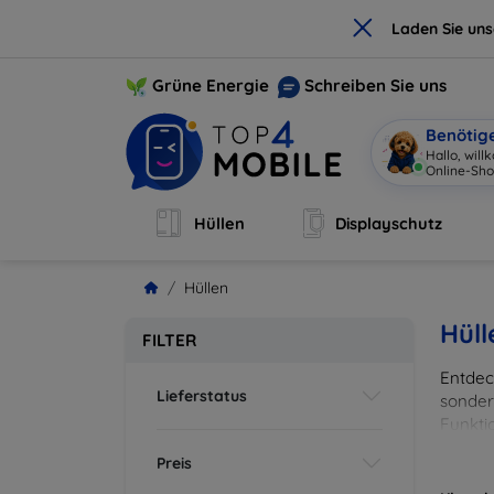
×
Laden Sie un
Grüne Energie
Schreiben Sie uns
Benötig
Hallo, wil
Online-Sho
Hüllen
Displayschutz
Hüllen
Hüll
FILTER
Entdeck
Lieferstatus
sonder
Funkti
und Fa
Preis