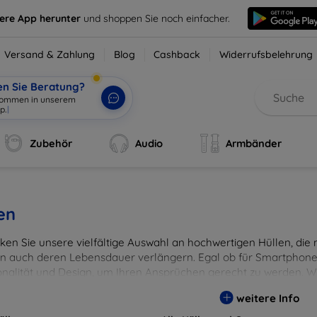
sere App herunter
und shoppen Sie noch einfacher.
Versand & Zahlung
Blog
Cashback
Widerrufsbelehrung
en Sie Beratung?
lkommen in unserem
p.
|
Zubehör
Audio
Armbänder
en
en Sie unsere vielfältige Auswahl an hochwertigen Hüllen, die ni
n auch deren Lebensdauer verlängern. Egal ob für Smartphones
onalität und Design, um Ihren Ansprüchen gerecht zu werden. Wä
rben, um Ihren persönlichen Stil perfekt zu unterstreichen.
weitere Info