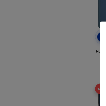
-10
Beli
Motor
A
-69%