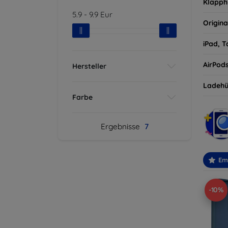
Klapph
5.9
-
9.9
Eur
Origina
iPad, T
AirPod
Hersteller
Ladehü
Farbe
Ergebnisse
7
Em
-10%