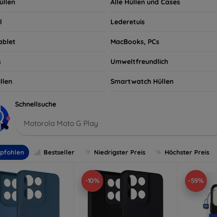
üllen
Alle Hüllen und Cases
l
Lederetuis
ablet
MacBooks, PCs
s
Umweltfreundlich
llen
Smartwatch Hüllen
Schnellsuche
Motorola Moto G Play
pfohlen
Bestseller
Niedrigster Preis
Höchster Preis
-10%
-59%