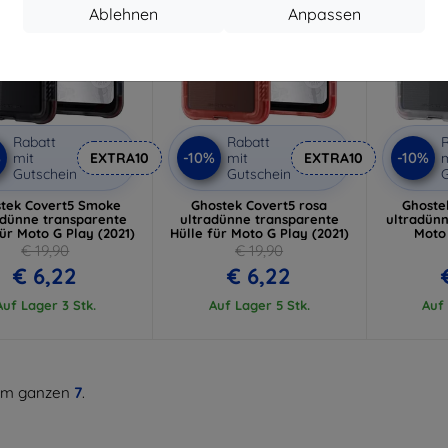
Ablehnen
Anpassen
Rabatt
Rabatt
R
%
-10%
-10%
mit
EXTRA10
mit
EXTRA10
m
Gutschein
Gutschein
G
tek Covert5 Smoke
Ghostek Covert5 rosa
Ghoste
-dünne transparente
ultradünne transparente
ultradünn
für Moto G Play (2021)
Hülle für Moto G Play (2021)
Moto 
€ 19,90
€ 19,90
€ 6,22
€ 6,22
Auf Lager 3 Stk.
Auf Lager 5 Stk.
Auf 
m ganzen
7
.