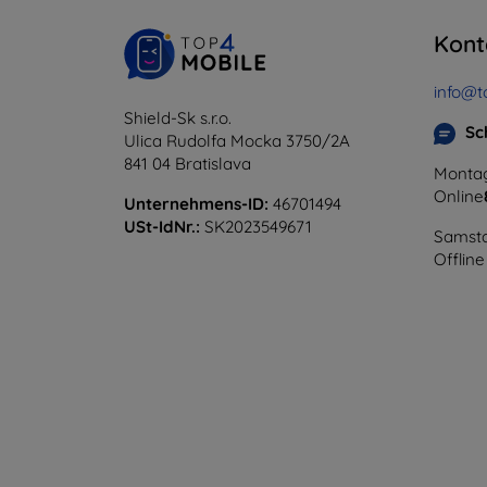
Kont
info@t
Shield-Sk s.r.o.
Sc
Ulica Rudolfa Mocka 3750/2A
841 04 Bratislava
Montag
Online
Unternehmens-ID:
46701494
USt-IdNr.:
SK2023549671
Samsta
Offline