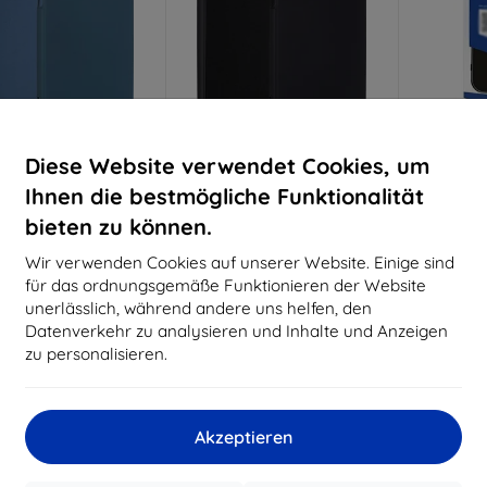
Rabatt
Rabatt
R
Diese Website verwendet Cookies, um
%
-10%
-10%
mit
EXTRA10
mit
EXTRA10
m
Gutschein
Gutschein
G
Ihnen die bestmögliche Funktionalität
ne Silikonhülle für
Beline Silikonhülle für
3MK Mat
bieten zu können.
ola Moto G PLAY 2026
Motorola Moto G PLAY 2026
Hülle fü
blau
schwarz
Play 202
Wir verwenden Cookies auf unserer Website. Einige sind
€ 7,90
€ 7,90
für das ordnungsgemäße Funktionieren der Website
€ 7,10
€ 7,10
unerlässlich, während andere uns helfen, den
Datenverkehr zu analysieren und Inhalte und Anzeigen
uf Lager > 5 Stk.
Auf Lager > 5 Stk.
Letztes
zu personalisieren.
-69%
-69%
Akzeptieren