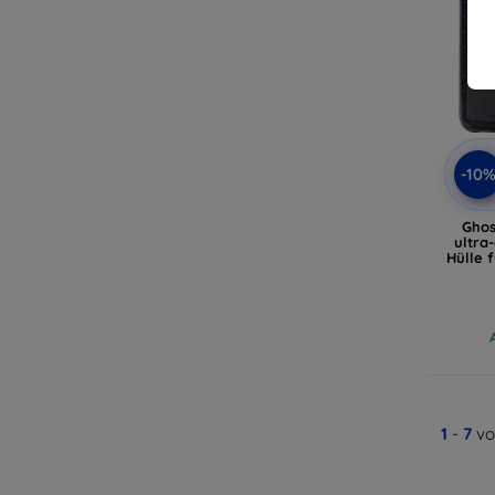
-10
Ghos
ultra
Hülle 
1
-
7
vo