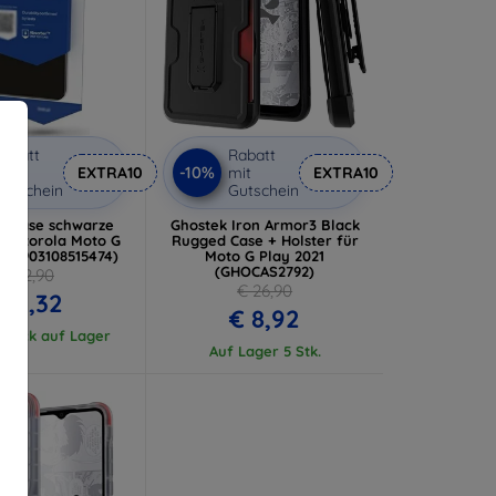
abatt
Rabatt
-10%
it
EXTRA10
mit
EXTRA10
utschein
Gutschein
t Case schwarze
Ghostek Iron Armor3 Black
r Motorola Moto G
Rugged Case + Holster für
3 (5903108515474)
Moto G Play 2021
(GHOCAS2792)
€ 12,90
€ 26,90
€ 5,32
€ 8,92
 Stück auf Lager
Auf Lager 5 Stk.