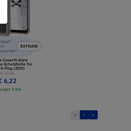
abatt
it
EXTRA10
utschein
k Covert5 klare
e Schutzhülle für
G Play (2021)
€ 19,90
€ 6,22
Lager 5 Stk.
«
1
»