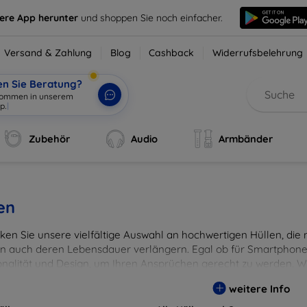
sere App herunter
und shoppen Sie noch einfacher.
Versand & Zahlung
Blog
Cashback
Widerrufsbelehrung
en Sie Beratung?
lkommen in unserem
p.
|
Zubehör
Audio
Armbänder
en
en Sie unsere vielfältige Auswahl an hochwertigen Hüllen, die ni
n auch deren Lebensdauer verlängern. Egal ob für Smartphones
onalität und Design, um Ihren Ansprüchen gerecht zu werden. Wä
rben, um Ihren persönlichen Stil perfekt zu unterstreichen.
weitere Info