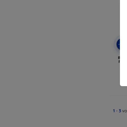
-10
Beli
Reno
A
1
-
3
vo