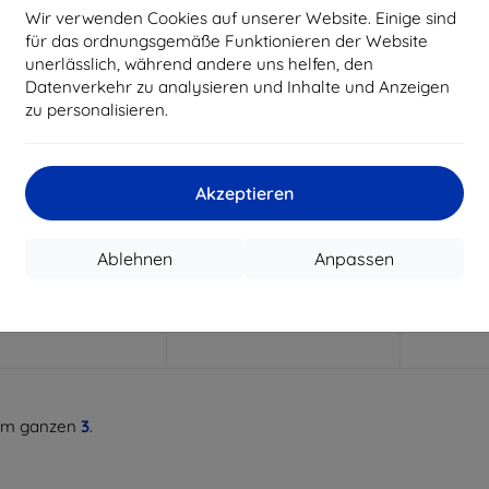
Wir verwenden Cookies auf unserer Website. Einige sind
für das ordnungsgemäße Funktionieren der Website
unerlässlich, während andere uns helfen, den
Datenverkehr zu analysieren und Inhalte und Anzeigen
zu personalisieren.
Rabatt
Rabatt
R
%
-10%
-10%
mit
EXTRA10
mit
EXTRA10
m
Gutschein
Gutschein
G
Akzeptieren
ne Silikonhülle Oppo
3MK Clear Case Hülle für
Beline Sil
 12 Pro 5G schwarz
Oppo Reno 12 Pro
Reno 
€ 7,90
€ 9,90
Ablehnen
Anpassen
€ 7,10
€ 8,92
uf Lager > 5 Stk.
Auf Lager > 5 Stk.
Auf L
m ganzen
3
.