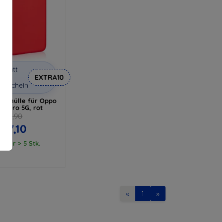
abatt
it
EXTRA10
utschein
ikonhülle für Oppo
12 Pro 5G, rot
€ 7,90
€ 7,10
ager > 5 Stk.
«
1
»