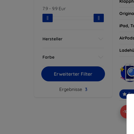
Klapph
7.9
-
9.9
Eur
Origina
iPad, T
AirPod
Hersteller
Ladehü
Farbe
Erweiterter Filter
Ergebnisse
3
Em
-10%