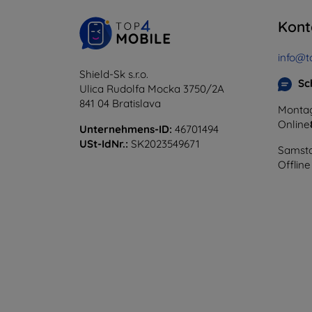
Kont
info@t
Shield-Sk s.r.o.
Sc
Ulica Rudolfa Mocka 3750/2A
841 04 Bratislava
Montag
Online
Unternehmens-ID:
46701494
USt-IdNr.:
SK2023549671
Samsta
Offline