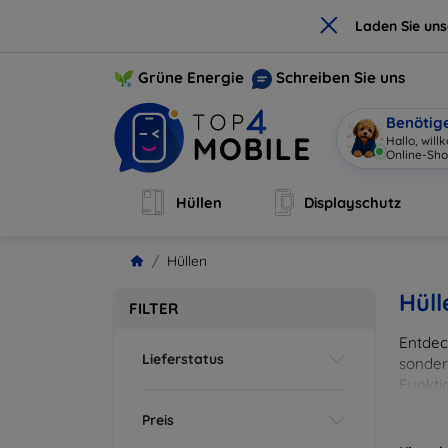
×
Laden Sie un
Grüne Energie
Schreiben Sie uns
Benötig
Hallo, wil
Online-Sho
Hüllen
Displayschutz
Hüllen
Hüll
FILTER
Entdeck
Lieferstatus
sonder
Funkti
und Fa
Preis