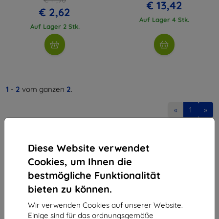
€ 13,42
€ 2,62
Auf Lager 4 Stk.
Auf Lager 2 Stk.
1
-
2
vom ganzen
2
.
«
1
»
Diese Website verwendet
Cookies, um Ihnen die
bestmögliche Funktionalität
bieten zu können.
Shield-Sk s.r.o.
Ulica Rudolfa Mocka 3750/2A
Wir verwenden Cookies auf unserer Website.
841 04 Bratislava
Einige sind für das ordnungsgemäße