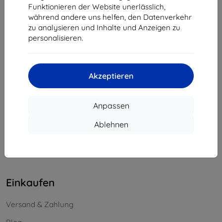
Funktionieren der Website unerlässlich,
Unternehmens-ID:
46701494
während andere uns helfen, den Datenverkehr
USt-IdNr.:
SK2023549671
zu analysieren und Inhalte und Anzeigen zu
personalisieren.
Kontakt
info@top4mobile.eu
Akzeptieren
Schreiben Sie uns
Anpassen
Montag bis Freitag:
Online
8:00 - 16:00
Ablehnen
Samstag und Sonntag:
Offline
Einkaufen
Versand & Zahlung