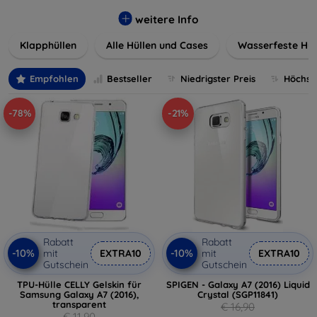
werden. Wählen Sie aus einer Vielzahl von Materialien und
Farben, um Ihren persönlichen Stil perfekt zu
weitere Info
unterstreichen.
Klapphüllen
Alle Hüllen und Cases
Wasserfeste Hül
Empfohlen
Bestseller
Niedrigster Preis
Höchste
-78%
-21%
Rabatt
Rabatt
-10%
-10%
mit
EXTRA10
mit
EXTRA10
Gutschein
Gutschein
TPU-Hülle CELLY Gelskin für
SPIGEN - Galaxy A7 (2016) Liquid
Samsung Galaxy A7 (2016),
Crystal (SGP11841)
transparent
€ 16,90
€ 11,90