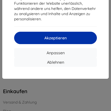
Funktionieren der Website unerlässlich,
Unternehmens-ID:
46701494
während andere uns helfen, den Datenverkehr
USt-IdNr.:
SK2023549671
zu analysieren und Inhalte und Anzeigen zu
personalisieren.
Kontakt
info@top4mobile.eu
Akzeptieren
Schreiben Sie uns
Anpassen
Montag bis Freitag:
Online
8:00 - 16:00
Ablehnen
Samstag und Sonntag:
Offline
Einkaufen
Versand & Zahlung