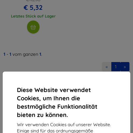
€ 5,32
Letztes Stück auf Lager
1
-
1
vom ganzen
1
.
«
1
»
Diese Website verwendet
Cookies, um Ihnen die
bestmögliche Funktionalität
bieten zu können.
Shield-Sk s.r.o.
Ulica Rudolfa Mocka 3750/2A
Wir verwenden Cookies auf unserer Website.
841 04 Bratislava
Einige sind für das ordnungsgemäße