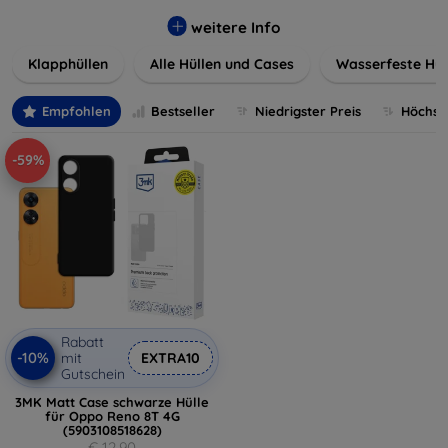
werden. Wählen Sie aus einer Vielzahl von Materialien und
Farben, um Ihren persönlichen Stil perfekt zu
weitere Info
unterstreichen.
Klapphüllen
Alle Hüllen und Cases
Wasserfeste Hül
Empfohlen
Bestseller
Niedrigster Preis
Höchste
-59%
Rabatt
-10%
mit
EXTRA10
Gutschein
3MK Matt Case schwarze Hülle
für Oppo Reno 8T 4G
(5903108518628)
€ 12,90