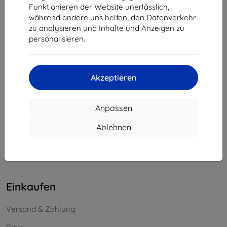
Funktionieren der Website unerlässlich,
Unternehmens-ID:
46701494
während andere uns helfen, den Datenverkehr
USt-IdNr.:
SK2023549671
zu analysieren und Inhalte und Anzeigen zu
personalisieren.
Kontakt
info@top4mobile.eu
Akzeptieren
Schreiben Sie uns
Anpassen
Montag bis Freitag:
Online
8:00 - 16:00
Ablehnen
Samstag und Sonntag:
Offline
Einkaufen
Versand & Zahlung