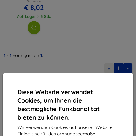
€ 8,02
Auf Lager > 5 Stk.
1
-
1
vom ganzen
1
.
«
1
»
Diese Website verwendet
Cookies, um Ihnen die
bestmögliche Funktionalität
bieten zu können.
Shield-Sk s.r.o.
Ulica Rudolfa Mocka 3750/2A
Wir verwenden Cookies auf unserer Website.
841 04 Bratislava
Einige sind für das ordnungsgemäße