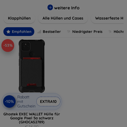
werden. Wählen Sie aus einer Vielzahl von Materialien und
Farben, um Ihren persönlichen Stil perfekt zu
weitere Info
unterstreichen.
Klapphüllen
Alle Hüllen und Cases
Wasserfeste Hül
Empfohlen
Bestseller
Niedrigster Preis
Höchste
-53%
Rabatt
-10%
mit
EXTRA10
Gutschein
Ghostek EXEC WALLET Hülle für
Google Pixel 5a schwarz
(GHOCAS2789)
€ 16,90