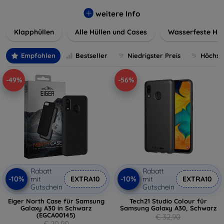
werden. Wählen Sie aus einer Vielzahl von Materialien und
Farben, um Ihren persönlichen Stil perfekt zu
weitere Info
unterstreichen.
Klapphüllen
Alle Hüllen und Cases
Wasserfeste Hül
Empfohlen
Bestseller
Niedrigster Preis
Höchste
-49%
-56%
Rabatt
Rabatt
-10%
-10%
mit
EXTRA10
mit
EXTRA10
Gutschein
Gutschein
Eiger North Case für Samsung
Tech21 Studio Colour für
Galaxy A30 in Schwarz
Samsung Galaxy A30, Schwarz
(EGCA00145)
€ 32,90
€ 20,90