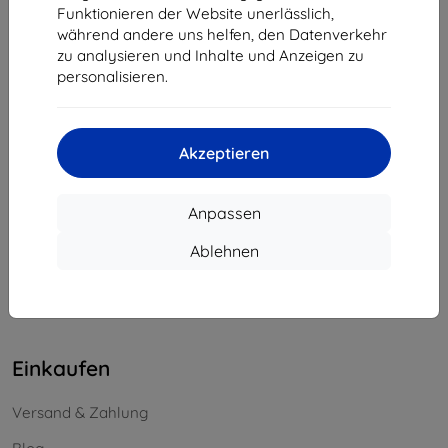
Funktionieren der Website unerlässlich,
Unternehmens-ID:
46701494
während andere uns helfen, den Datenverkehr
USt-IdNr.:
SK2023549671
zu analysieren und Inhalte und Anzeigen zu
personalisieren.
Kontakt
info@top4mobile.eu
Akzeptieren
Schreiben Sie uns
Anpassen
Montag bis Freitag:
Online
8:00 - 16:00
Ablehnen
Samstag und Sonntag:
Offline
Einkaufen
Versand & Zahlung