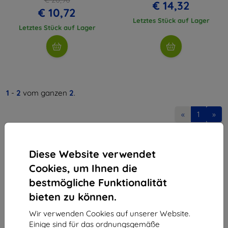
€ 14,32
€ 10,72
Letztes Stück auf Lager
Letztes Stück auf Lager
1
-
2
vom ganzen
2
.
«
1
»
Diese Website verwendet
Cookies, um Ihnen die
bestmögliche Funktionalität
bieten zu können.
Shield-Sk s.r.o.
Ulica Rudolfa Mocka 3750/2A
Wir verwenden Cookies auf unserer Website.
841 04 Bratislava
Einige sind für das ordnungsgemäße