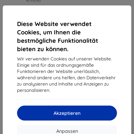
€ 15,90
€ 14,32
Auf Lager 2 Stk.
Diese Website verwendet
Cookies, um Ihnen die
bestmögliche Funktionalität
bieten zu können.
1
-
3
vom ganzen
3
.
Wir verwenden Cookies auf unserer Website.
Einige sind für das ordnungsgemäße
«
1
»
Funktionieren der Website unerlässlich,
während andere uns helfen, den Datenverkehr
zu analysieren und Inhalte und Anzeigen zu
personalisieren.
Akzeptieren
Shield-Sk s.r.o.
Ulica Rudolfa Mocka 3750/2A
841 04 Bratislava
Anpassen