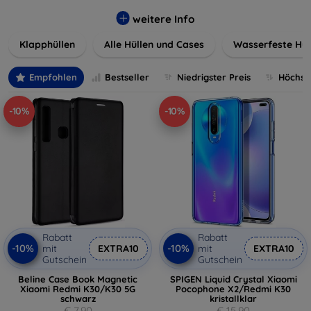
werden. Wählen Sie aus einer Vielzahl von Materialien und
Farben, um Ihren persönlichen Stil perfekt zu
weitere Info
unterstreichen.
Klapphüllen
Alle Hüllen und Cases
Wasserfeste Hül
Empfohlen
Bestseller
Niedrigster Preis
Höchste
-10%
-10%
Rabatt
Rabatt
-10%
-10%
mit
EXTRA10
mit
EXTRA10
Gutschein
Gutschein
Beline Case Book Magnetic
SPIGEN Liquid Crystal Xiaomi
Xiaomi Redmi K30/K30 5G
Pocophone X2/Redmi K30
schwarz
kristallklar
€ 7,90
€ 15,90