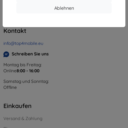
Unternehmens-ID:
46701494
Ablehnen
USt-IdNr.:
SK2023549671
Kontakt
info@top4mobile.eu
Schreiben Sie uns
Montag bis Freitag:
Online
8:00 - 16:00
Samstag und Sonntag:
Offline
Einkaufen
Versand & Zahlung