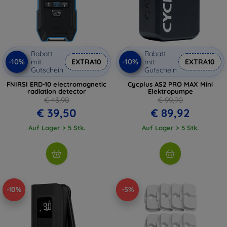
Rabatt
Rabatt
-10%
-10%
mit
EXTRA10
mit
EXTRA10
Gutschein
Gutschein
FNIRSI ERD-10 electromagnetic
Cycplus AS2 PRO MAX Mini
radiation detector
Elektropumpe
€ 43,90
€ 99,90
€ 39,50
€ 89,92
Auf Lager > 5 Stk.
Auf Lager > 5 Stk.
-10%
-5%