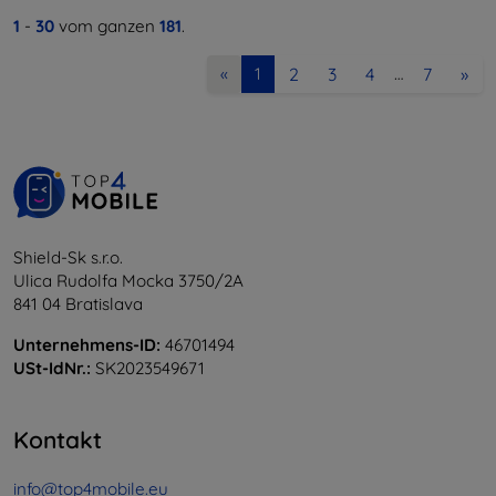
1
-
30
vom ganzen
181
.
2
3
4
7
»
«
1
…
Shield-Sk s.r.o.
Ulica Rudolfa Mocka 3750/2A
841 04 Bratislava
Unternehmens-ID:
46701494
USt-IdNr.:
SK2023549671
Kontakt
info@top4mobile.eu