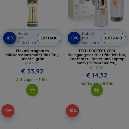
Rabatt
Rabatt
-10%
-10%
mit
EXTRA10
mit
EXTRA10
Gutschein
Gutschein
Flextail tragbares
TECH-PROTECT CS01
Mückenschutzmittel 3in1 Tiny
Reinigungsset 20in1 für Telefon,
Repel S grün
Kopfhörer, Tablet und Laptop
weiß (5906302360758)
€ 59,90
€ 15,90
€ 53,92
€ 14,32
Auf Lager > 5 Stk.
Auf Lager > 5 Stk.
-10%
-10%