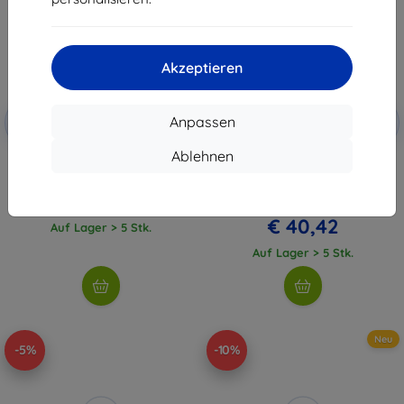
Akzeptieren
Rabatt
Rabatt
Anpassen
-10%
-10%
mit
EXTRA10
mit
EXTRA10
Gutschein
Gutschein
Ablehnen
Cycplus Luftpumpe A2
Intelligenter WLAN-Diffusor für
ätherische Öle Meross
€ 36,90
MOD150HK(EU) (HomeKit)
€ 33,22
€ 44,90
€ 40,42
Auf Lager > 5 Stk.
Auf Lager > 5 Stk.
Neu
-5%
-10%