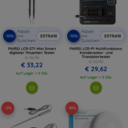
Rabatt
Rabatt
-10%
-10%
mit
EXTRA10
mit
EXTRA10
Gutschein
Gutschein
FNIRSI LCR-ST1 Mini Smart
FNIRSI LCR-P1 Multifunktions-
digitaler Pinzetten Tester
Kondensator- und
Transistortester
€ 36,90
€ 32,90
€ 33,22
€ 29,62
Auf Lager > 5 Stk.
Auf Lager > 5 Stk.
-5%
-10%