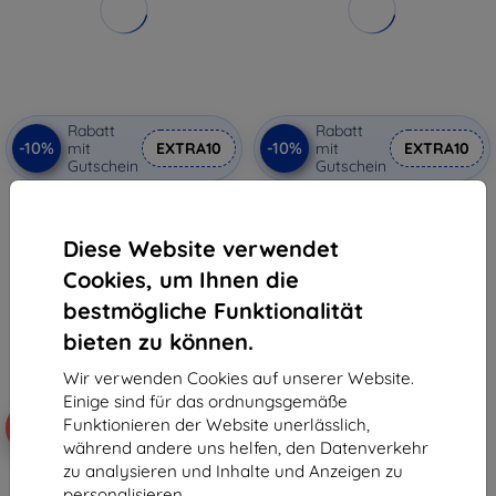
Rabatt
Rabatt
-10%
-10%
mit
EXTRA10
mit
EXTRA10
Gutschein
Gutschein
Beline elektrisches
Cycplus Luftpumpe A8
Insektenvernichtungsnetz Weiß
€ 39,90
EHD-MS02 (EHD-MS02)
€ 35,92
Diese Website verwendet
€ 22,90
€ 20,60
Cookies, um Ihnen die
Auf Lager > 5 Stk.
bestmögliche Funktionalität
Auf Lager > 5 Stk.
bieten zu können.
Wir verwenden Cookies auf unserer Website.
Einige sind für das ordnungsgemäße
Funktionieren der Website unerlässlich,
-10%
-10%
während andere uns helfen, den Datenverkehr
zu analysieren und Inhalte und Anzeigen zu
personalisieren.