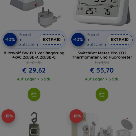
Rabatt
Rabatt
-10%
-10%
mit
EXTRA10
mit
EXTRA10
Gutschein
Gutschein
BlitzWolf BW-EC1 Verlängerung
SwitchBot Meter Pro CO2
4xAC 2xUSB-A 2xUSB-C
Thermometer und Hygrometer
€ 32,90
€ 61,90
€ 29,62
€ 55,70
Auf Lager > 5 Stk.
Auf Lager > 5 Stk.
-10%
-10%