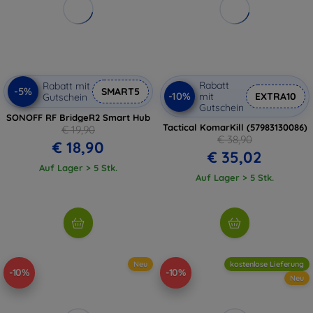
Rabatt
Rabatt mit
-5%
SMART5
-10%
mit
EXTRA10
Gutschein
Gutschein
SONOFF RF BridgeR2 Smart Hub
Tactical KomarKill (57983130086)
€ 19,90
€ 38,90
€ 18,90
€ 35,02
Auf Lager > 5 Stk.
Auf Lager > 5 Stk.
Neu
kostenlose Lieferung
-10%
-10%
Neu