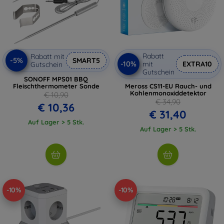
Rabatt
Rabatt mit
-5%
SMART5
-10%
mit
EXTRA10
Gutschein
Gutschein
SONOFF MPS01 BBQ
Fleischthermometer Sonde
Meross CS11-EU Rauch- und
Kohlenmonoxiddetektor
€ 10,90
€ 34,90
€ 10,36
€ 31,40
Auf Lager > 5 Stk.
Auf Lager > 5 Stk.
-10%
-10%