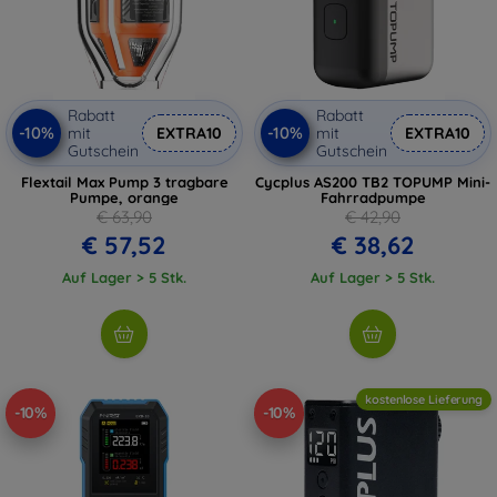
Rabatt
Rabatt
-10%
-10%
mit
EXTRA10
mit
EXTRA10
Gutschein
Gutschein
Flextail Max Pump 3 tragbare
Cycplus AS200 TB2 TOPUMP Mini-
Pumpe, orange
Fahrradpumpe
€ 63,90
€ 42,90
€ 57,52
€ 38,62
Auf Lager > 5 Stk.
Auf Lager > 5 Stk.
kostenlose Lieferung
-10%
-10%