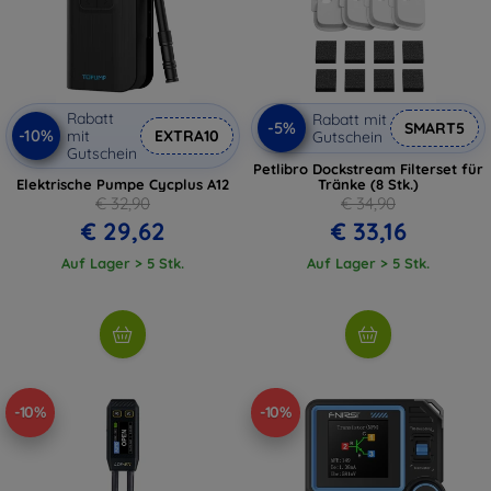
Rabatt
Rabatt mit
-5%
SMART5
-10%
mit
EXTRA10
Gutschein
Gutschein
Petlibro Dockstream Filterset für
Elektrische Pumpe Cycplus A12
Tränke (8 Stk.)
€ 32,90
€ 34,90
€ 29,62
€ 33,16
Auf Lager > 5 Stk.
Auf Lager > 5 Stk.
-10%
-10%