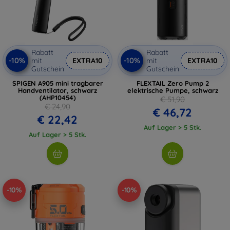
Rabatt
Rabatt
-10%
-10%
mit
EXTRA10
mit
EXTRA10
Gutschein
Gutschein
SPIGEN A905 mini tragbarer
FLEXTAIL Zero Pump 2
Handventilator, schwarz
elektrische Pumpe, schwarz
(AHP10454)
€ 51,90
€ 24,90
€ 46,72
€ 22,42
Auf Lager > 5 Stk.
Auf Lager > 5 Stk.
-10%
-10%