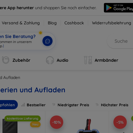
sere App herunter
und shoppen Sie noch einfacher.
Versand & Zahlung
Blog
Cashback
Widerrufsbelehrung
en Sie Beratung?
lkommen in unserem
p.
|
Zubehör
Audio
Armbänder
nd Aufladen
erien und Aufladen
pfohlen
Bestseller
Niedrigster Preis
Höchster Preis
kostenlose Lieferung
-10%
-5%
Neu