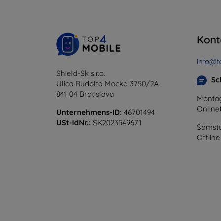
Kont
info@t
Shield-Sk s.r.o.
Sc
Ulica Rudolfa Mocka 3750/2A
841 04 Bratislava
Montag
Online
Unternehmens-ID:
46701494
USt-IdNr.:
SK2023549671
Samsta
Offline