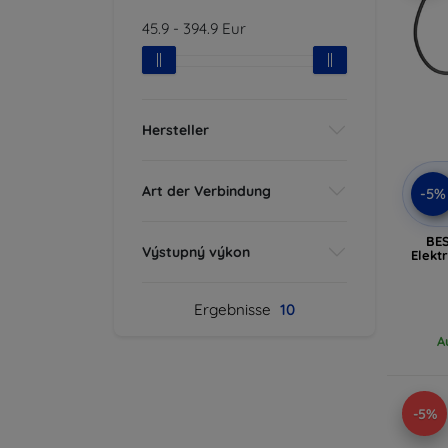
45.9
-
394.9
Eur
Hersteller
Art der Verbindung
-5%
BES
Výstupný výkon
Elekt
Ergebnisse
10
A
-5%