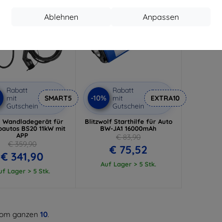
Ablehnen
Anpassen
Rabatt
Rabatt
-10%
mit
SMART5
mit
EXTRA10
Gutschein
Gutschein
 Wandladegerät für
Blitzwolf Starthilfe für Auto
oautos BS20 11kW mit
BW-JA1 16000mAh
APP
€ 83,90
€ 359,90
€ 75,52
€ 341,90
Auf Lager > 5 Stk.
uf Lager > 5 Stk.
om ganzen
10
.