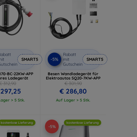
abatt
Rabatt
-5%
it
SMART5
mit
SMART5
utschein
Gutschein
N70-BC-22KW-APP
Besen Wandladegerät für
ares Ladegerät
Elektroautos SQ20-7KW-APP
€ 312,90
€ 301,90
 297,25
€ 286,80
ager > 5 Stk.
Auf Lager > 5 Stk.
kostenlose Lieferung
kostenlose Lieferung
-5%