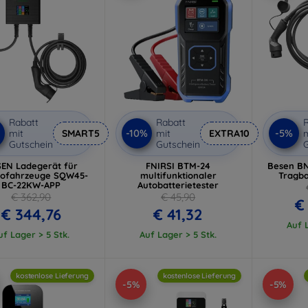
Rabatt
Rabatt
R
-10%
-5%
mit
SMART5
mit
EXTRA10
m
Gutschein
Gutschein
G
EN Ladegerät für
FNIRSI BTM-24
Besen B
rofahrzeuge SQW45-
multifunktionaler
Tragb
BC-22KW-APP
Autobatterietester
€ 362,90
€ 45,90
€
€ 344,76
€ 41,32
Auf L
uf Lager > 5 Stk.
Auf Lager > 5 Stk.
kostenlose Lieferung
kostenlose Lieferung
-5%
-5%