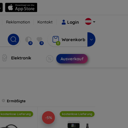
Reklamation
Kontakt
Login
Warenkorb
0
0
0
Elektronik
Ausverkauf
Ermäßigte
kostenlose Lieferung
kostenlose Lieferung
-5%