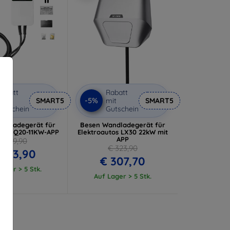
abatt
Rabatt
-5%
it
SMART5
mit
SMART5
utschein
Gutschein
ndladegerät für
Besen Wandladegerät für
tos SQ20-11KW-APP
Elektroautos LX30 22kW mit
APP
€ 319,90
€ 323,90
 303,90
€ 307,70
ager > 5 Stk.
Auf Lager > 5 Stk.