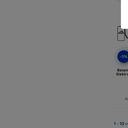
-5%
Besen
Elektr
A
1
-
10
v