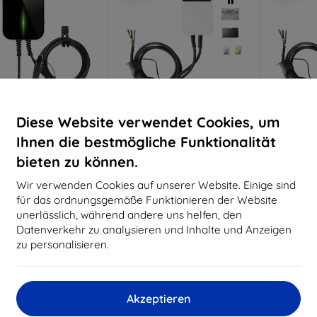
Diese Website verwendet Cookies, um
Rabatt
Rabatt
R
-5%
-5%
mit
SMART5
mit
SMART5
m
Ihnen die bestmögliche Funktionalität
Gutschein
Gutschein
G
bieten zu können.
 Wandladegerät für
Besen Wandladegerät für
Besen Wa
oautos BS20 22kW APP
Elektroautos SQ20-22KW-
Elektroau
Wir verwenden Cookies auf unserer Website. Einige sind
APP
€ 394,90
für das ordnungsgemäße Funktionieren der Website
€ 344,90
€ 375,16
€
unerlässlich, während andere uns helfen, den
€ 327,66
Datenverkehr zu analysieren und Inhalte und Anzeigen
uf Lager > 5 Stk.
Auf L
Auf Lager > 5 Stk.
zu personalisieren.
kostenlose Lieferung
-10%
Akzeptieren