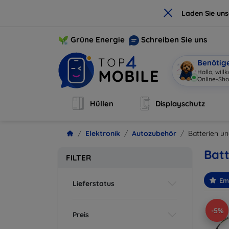
×
Laden Sie un
Grüne Energie
Schreiben Sie uns
Benötig
Hallo, wil
Online-Sho
Hüllen
Displayschutz
Elektronik
Autozubehör
Batterien u
Batt
FILTER
Em
Lieferstatus
-5%
Preis