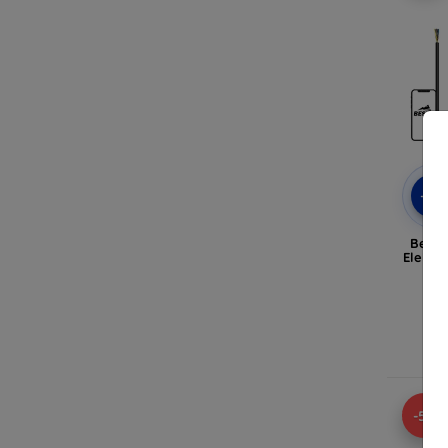
-5%
Besen
Elektr
A
-5%