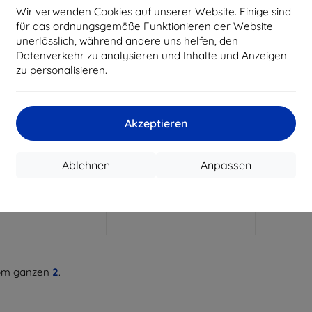
Wir verwenden Cookies auf unserer Website. Einige sind
für das ordnungsgemäße Funktionieren der Website
unerlässlich, während andere uns helfen, den
Datenverkehr zu analysieren und Inhalte und Anzeigen
zu personalisieren.
Rabatt
Rabatt
%
-10%
mit
EXTRA10
mit
EXTRA10
Gutschein
Gutschein
Akzeptieren
ne Silikonhülle für
Beline Silikonhülle für
nix Hot 50 Pro+ Rot
Infinix Hot 50 Pro+ Schwarz
€ 7,90
€ 7,90
Ablehnen
Anpassen
€ 7,10
€ 7,10
uf Lager > 5 Stk.
Auf Lager > 5 Stk.
m ganzen
2
.