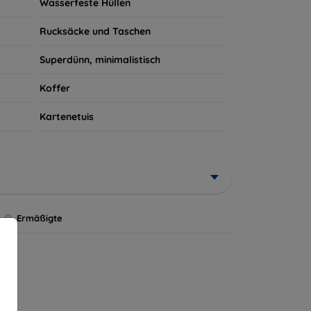
Wasserfeste Hüllen
Rucksäcke und Taschen
Superdünn, minimalistisch
Koffer
Kartenetuis
Ermäßigte