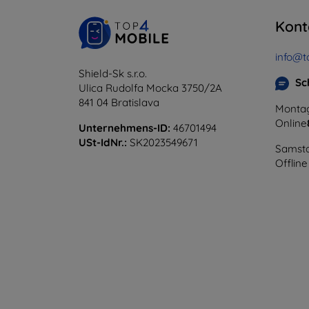
Kont
info@t
Shield-Sk s.r.o.
Sc
Ulica Rudolfa Mocka 3750/2A
841 04 Bratislava
Montag
Online
Unternehmens-ID:
46701494
USt-IdNr.:
SK2023549671
Samsta
Offline