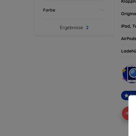
Klapph
Farbe
Origina
iPad, T
Ergebnisse
2
AirPod
Ladehü
Em
-10%