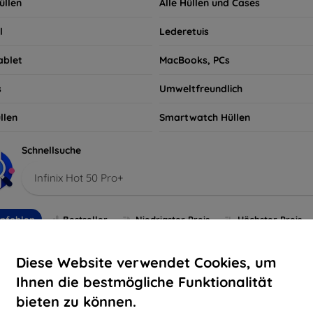
üllen
Alle Hüllen und Cases
l
Lederetuis
ablet
MacBooks, PCs
s
Umweltfreundlich
llen
Smartwatch Hüllen
Schnellsuche
Infinix Hot 50 Pro+
pfohlen
Bestseller
Niedrigster Preis
Höchster Preis
Diese Website verwendet Cookies, um
-10%
Ihnen die bestmögliche Funktionalität
bieten zu können.