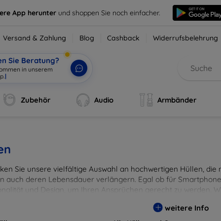
sere App herunter
und shoppen Sie noch einfacher.
Versand & Zahlung
Blog
Cashback
Widerrufsbelehrung
en Sie Beratung?
lkommen in unserem
p.
|
Zubehör
Audio
Armbänder
en
en Sie unsere vielfältige Auswahl an hochwertigen Hüllen, die ni
n auch deren Lebensdauer verlängern. Egal ob für Smartphones
onalität und Design, um Ihren Ansprüchen gerecht zu werden. Wä
rben, um Ihren persönlichen Stil perfekt zu unterstreichen.
weitere Info