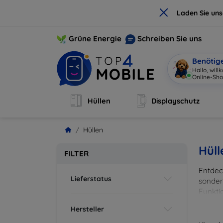
×
Laden Sie un
Grüne Energie
Schreiben Sie uns
Benötig
Hallo, wil
Online-Sho
Hüllen
Displayschutz
Hüllen
Hüll
FILTER
Entdeck
Lieferstatus
sonder
Funkti
und Fa
Hersteller