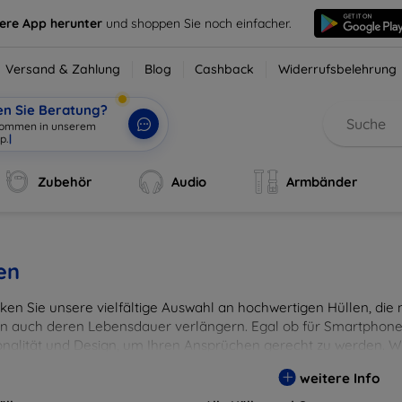
sere App herunter
und shoppen Sie noch einfacher.
Versand & Zahlung
Blog
Cashback
Widerrufsbelehrung
en Sie Beratung?
lkommen in unserem
p.
|
Zubehör
Audio
Armbänder
en
en Sie unsere vielfältige Auswahl an hochwertigen Hüllen, die ni
n auch deren Lebensdauer verlängern. Egal ob für Smartphones
onalität und Design, um Ihren Ansprüchen gerecht zu werden. Wä
rben, um Ihren persönlichen Stil perfekt zu unterstreichen.
weitere Info