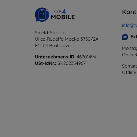
Kont
info@t
Shield-Sk s.r.o.
Sc
Ulica Rudolfa Mocka 3750/2A
841 04 Bratislava
Montag
Online
Unternehmens-ID:
46701494
USt-IdNr.:
SK2023549671
Samsta
Offline