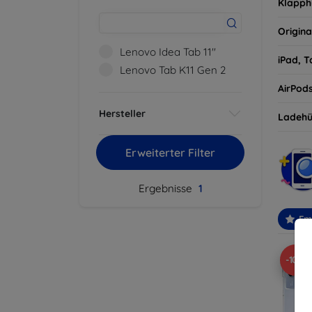
Klapph
Origina
Lenovo Idea Tab 11''
iPad, T
Lenovo Tab K11 Gen 2
AirPod
Hersteller
Ladehü
Erweiterter Filter
Ergebnisse
1
Em
-10%