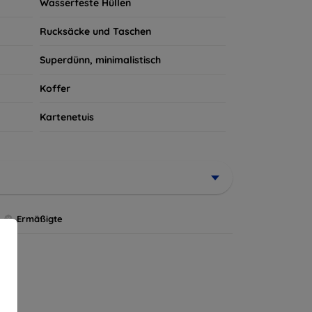
Wasserfeste Hüllen
Rucksäcke und Taschen
Superdünn, minimalistisch
Koffer
Kartenetuis
Ermäßigte