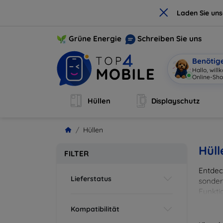
×
Laden Sie un
Grüne Energie
Schreiben Sie uns
Benötig
Hallo, wil
Online-Sho
Hüllen
Displayschutz
Hüllen
Hüll
FILTER
Entdeck
Lieferstatus
sonder
Funkti
und Fa
Kompatibilität