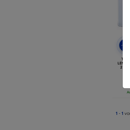
-10
TEC
LENOVO
2 11.
A
1
-
1
vo