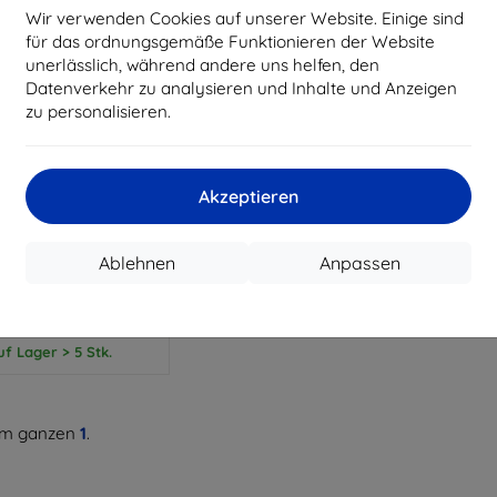
Wir verwenden Cookies auf unserer Website. Einige sind
für das ordnungsgemäße Funktionieren der Website
unerlässlich, während andere uns helfen, den
Datenverkehr zu analysieren und Inhalte und Anzeigen
zu personalisieren.
Rabatt
%
mit
EXTRA10
Gutschein
Akzeptieren
H-PROTECT FLEXAIR
 IDEA TAB / K11 GEN
0 TB-336 transparent
Ablehnen
Anpassen
(5906302324125)
€ 12,90
€ 11,62
uf Lager > 5 Stk.
m ganzen
1
.