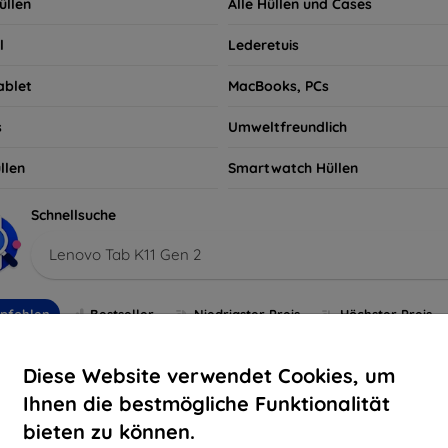
üllen
Alle Hüllen und Cases
l
Lederetuis
ablet
MacBooks, PCs
s
Umweltfreundlich
llen
Smartwatch Hüllen
Schnellsuche
Lenovo Tab K11 Gen 2
pfohlen
Bestseller
Niedrigster Preis
Höchster Preis
Diese Website verwendet Cookies, um
Ihnen die bestmögliche Funktionalität
bieten zu können.