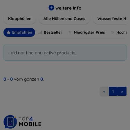
werden. Wählen Sie aus einer Vielzahl von Materialien und
Farben, um Ihren persönlichen Stil perfekt zu
weitere Info
unterstreichen.
Klapphüllen
Alle Hüllen und Cases
Wasserfeste Hül
Empfohlen
Bestseller
Niedrigster Preis
Höchste
I did not find any active products.
0
-
0
vom ganzen
0
.
«
1
»