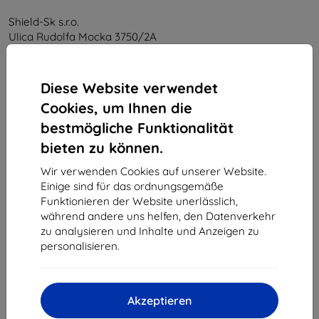
Shield-Sk s.r.o.
Ulica Rudolfa Mocka 3750/2A
841 04 Bratislava
Unternehmens-ID:
46701494
Diese Website verwendet
USt-IdNr.:
SK2023549671
Cookies, um Ihnen die
bestmögliche Funktionalität
Kontakt
bieten zu können.
info@top4mobile.eu
Wir verwenden Cookies auf unserer Website.
Einige sind für das ordnungsgemäße
Schreiben Sie uns
Funktionieren der Website unerlässlich,
während andere uns helfen, den Datenverkehr
Montag bis Freitag:
zu analysieren und Inhalte und Anzeigen zu
Online
8:00 - 16:00
personalisieren.
Samstag und Sonntag:
Offline
Akzeptieren