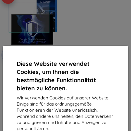
Rabatt
-10%
mit
EXTRA10
Gutschein
Diese Website verwendet
3mk TechWrap Matte Schutzfolie
Cookies, um Ihnen die
für mittleren Bildschirm Dodge
Grand Caravan RA3/RA4 2014-
bestmögliche Funktionalität
2017 8,4"
€ 31,90
bieten zu können.
€ 28,70
Wir verwenden Cookies auf unserer Website.
Auf Lager > 5 Stk.
Einige sind für das ordnungsgemäße
Funktionieren der Website unerlässlich,
während andere uns helfen, den Datenverkehr
zu analysieren und Inhalte und Anzeigen zu
personalisieren.