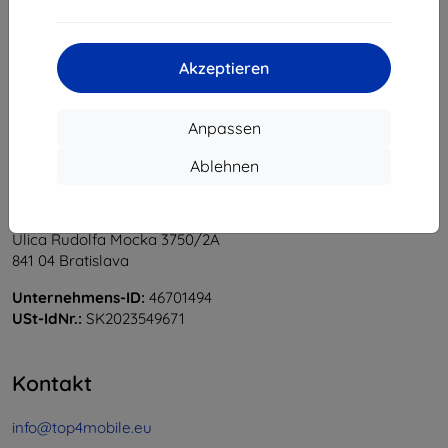
1
-
5
vom ganzen
5
.
«
1
»
Akzeptieren
Anpassen
Ablehnen
Shield-Sk s.r.o.
Ulica Rudolfa Mocka 3750/2A
841 04 Bratislava
Unternehmens-ID:
46701494
USt-IdNr.:
SK2023549671
Kontakt
info@top4mobile.eu