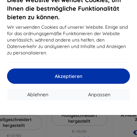
€ 17,90
€
Ihnen die bestmögliche Funktionalität
Auf Lager 3 Stk.
Auf L
bieten zu können.
-10%
-10%
Wir verwenden Cookies auf unserer Website. Einige sind
für das ordnungsgemäße Funktionieren der Website
unerlässlich, während andere uns helfen, den
Datenverkehr zu analysieren und Inhalte und Anzeigen
zu personalisieren.
Akzeptieren
Rabatt
Rabatt
R
%
-10%
-10%
mit
EXTRA10
mit
EXTRA10
m
Ablehnen
Anpassen
Gutschein
Gutschein
G
 Silverprotection+
3mk Hammer Schutzfolie
3mk T
Schutzfolie
Sch
Maßgeschneidert
Armatur
aßgeschneidert
2
hergestellt
hergestellt
€
€ 18,90
€ 17,90