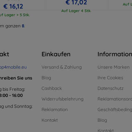
€ 17,02
Auf L
€ 16,12
Auf Lager 4 Stk.
uf Lager > 5 Stk.
m ganzen
8
.
akt
Einkaufen
Informatio
op4mobile.eu
Versand & Zahlung
Unsere Marken
Blog
Ihre Cookies
hreiben Sie uns
Cashback
Datenschutz
 bis Freitag:
8:00 - 16:00
Widerrufsbelehrung
Reklamationsor
g und Sonntag:
Reklamation
Geschäftsbedin
Kontakt
Blog
Kontakt