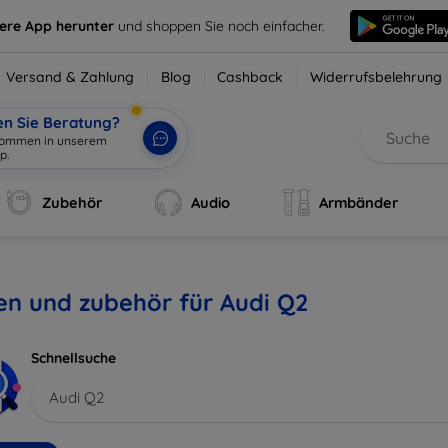
sere App herunter
und shoppen Sie noch einfacher.
Versand & Zahlung
Blog
Cashback
Widerrufsbelehrung
en Sie Beratung?
lkommen in unserem
p.
|
Zubehör
Audio
Armbänder
en und zubehör für Audi Q2
Schnellsuche
Audi Q2