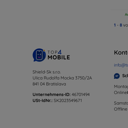
A
1
-
8
vo
Kont
info@t
Shield-Sk s.r.o.
Sc
Ulica Rudolfa Mocka 3750/2A
841 04 Bratislava
Montag
Online
Unternehmens-ID:
46701494
USt-IdNr.:
SK2023549671
Samsta
Offline