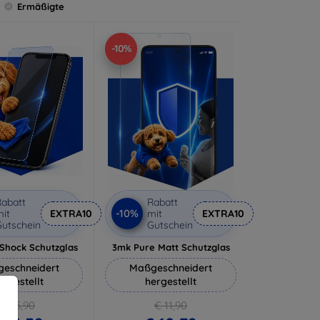
Ermäßigte
-10%
abatt
Rabatt
-10%
it
EXTRA10
mit
EXTRA10
utschein
Gutschein
-Shock Schutzglas
3mk Pure Matt Schutzglas
eschneidert
Maßgeschneidert
ergestellt
hergestellt
€ 15,90
€ 11,90