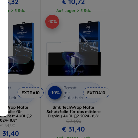
 14,32
€ 10,72
ager > 5 Stk.
Auf Lager > 5 Stk.
-10%
abatt
Rabatt
-10%
it
EXTRA10
mit
EXTRA10
utschein
Gutschein
echWrap Matte
3mk TechWrap Matte
utzfolie für
Schutzfolie für das mittlere
enbrett AUDI Q2
Display AUDI Q2 2024- 8,8"
024- 8,8"
€ 34,90
€ 34,90
€ 31,40
 31,40
Auf Lager > 5 Stk.