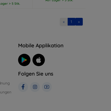
ager > 5 Stk.
«
1
»
n
Mobile Applikation
Folgen Sie uns
dnung
gungen