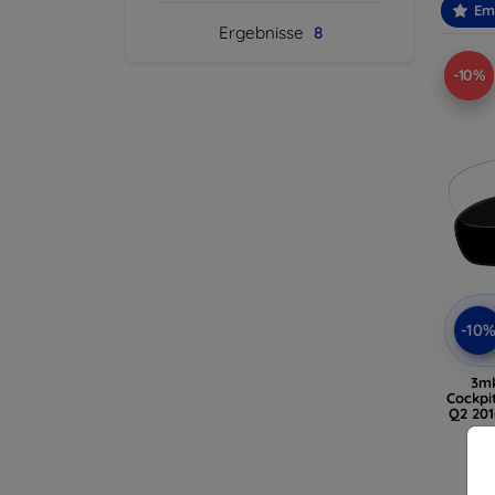
Em
Ergebnisse
8
-10%
-10
3m
Cockpi
Q2 201
A