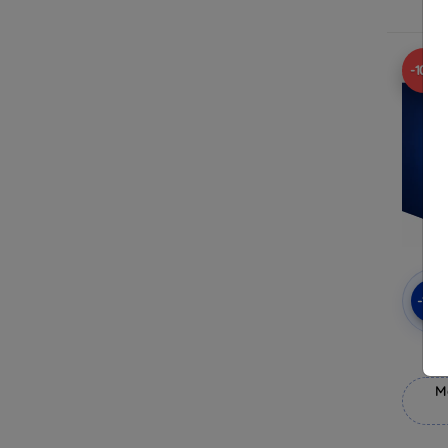
-10%
-10
3mk
M