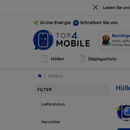
×
Laden Sie un
Grüne Energie
Schreiben Sie uns
Benötig
Hallo, wil
Online-Sho
Hüllen
Displayschutz
Katalog
Hüll
FILTER
Lieferstatus
Hersteller