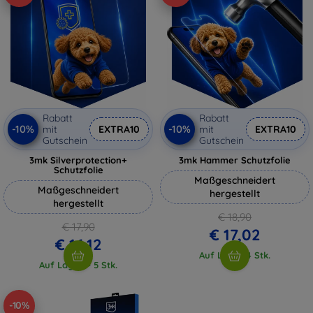
Rabatt
Rabatt
-10%
-10%
mit
EXTRA10
mit
EXTRA10
Gutschein
Gutschein
3mk Silverprotection+
3mk Hammer Schutzfolie
Schutzfolie
Maßgeschneidert
Maßgeschneidert
hergestellt
hergestellt
€ 18,90
€ 17,90
€ 17,02
€ 16,12
Auf Lager 4 Stk.
Auf Lager > 5 Stk.
-10%