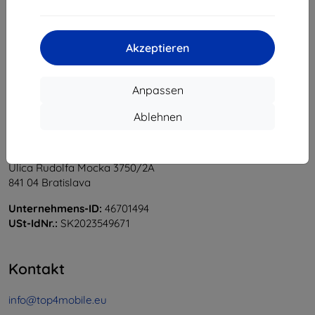
1
-
5
vom ganzen
5
.
«
1
»
Akzeptieren
Anpassen
Ablehnen
Shield-Sk s.r.o.
Ulica Rudolfa Mocka 3750/2A
841 04 Bratislava
Unternehmens-ID:
46701494
USt-IdNr.:
SK2023549671
Kontakt
info@top4mobile.eu