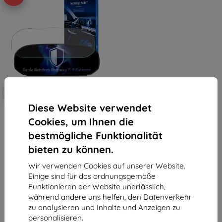
Rabatt
-10%
mit
EXTRA10
Gutschein
Diese Website verwendet
3mk TechWrap Matte Cockpit
Cookies, um Ihnen die
Schutzfolie für Dacia Sandero
Stepway F. 2 Extreme
bestmögliche Funktionalität
€ 34,90
€ 31,40
bieten zu können.
Auf Lager > 5 Stk.
Wir verwenden Cookies auf unserer Website.
Einige sind für das ordnungsgemäße
Funktionieren der Website unerlässlich,
während andere uns helfen, den Datenverkehr
zu analysieren und Inhalte und Anzeigen zu
personalisieren.