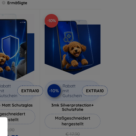
Ermäßigte
-10%
abatt
Rabatt
-10%
it
EXTRA10
mit
EXTRA10
utschein
Gutschein
 Matt Schutzglas
3mk Silverprotection+
Schutzfolie
eschneidert
Maßgeschneidert
ergestellt
hergestellt
€ 11,90
€ 17,90