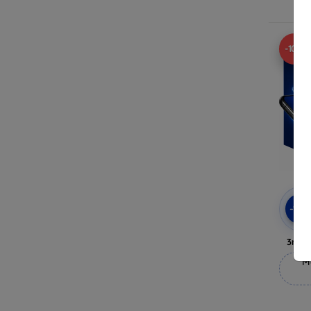
-10%
-10
3mk 
M