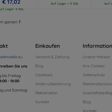
€ 17,02
Auf Lager > 5 Stk.
Auf L
Auf Lager 4 Stk.
m ganzen
7
.
akt
Einkaufen
Informatio
op4mobile.eu
Versand & Zahlung
Unsere Marken
Blog
Ihre Cookies
hreiben Sie uns
Cashback
Datenschutz
 bis Freitag:
8:00 - 16:00
Widerrufsbelehrung
Reklamationsor
g und Sonntag:
Reklamation
Geschäftsbedin
Kontakt
Blog
Kontakt