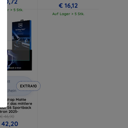
 10,72
€ 16,12
ager > 5 Stk.
Auf Lager > 5 Stk.
abatt
it
EXTRA10
utschein
echWrap Matte
e für das mittlere
AUDI S6 Sportback
tron 2025-
€ 46,90
 42,20