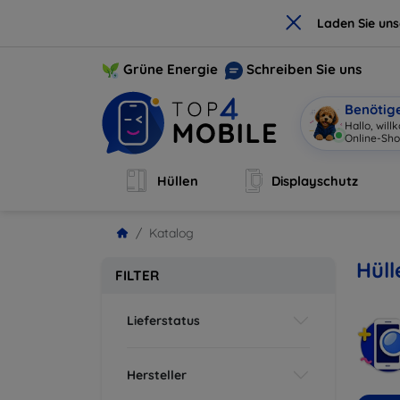
×
Laden Sie un
Grüne Energie
Schreiben Sie uns
Benötig
Hallo, wil
Online-Sho
Hüllen
Displayschutz
Katalog
Hüll
FILTER
Lieferstatus
Hersteller