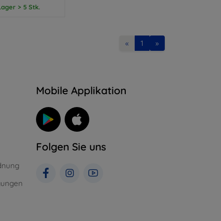
ager > 5 Stk.
«
1
»
n
Mobile Applikation
Folgen Sie uns
dnung
gungen