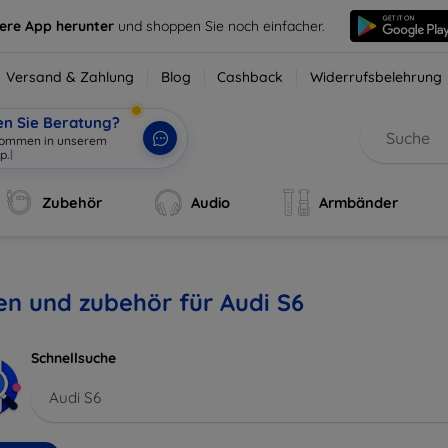
sere App herunter
und shoppen Sie noch einfacher.
Versand & Zahlung
Blog
Cashback
Widerrufsbelehrung
en Sie Beratung?
lkommen in unserem
p.
|
Zubehör
Audio
Armbänder
en und zubehör für Audi S6
Schnellsuche
Audi S6