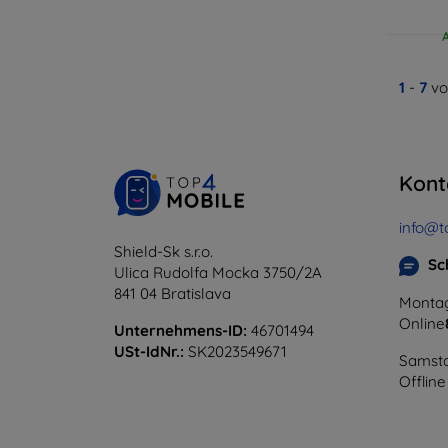
1
-
7
vo
Kont
info@t
Shield-Sk s.r.o.
Sc
Ulica Rudolfa Mocka 3750/2A
841 04 Bratislava
Montag
Online
Unternehmens-ID:
46701494
USt-IdNr.:
SK2023549671
Samsta
Offline