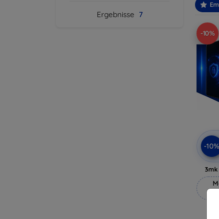
Em
Ergebnisse
7
-10%
-10
3mk 
M