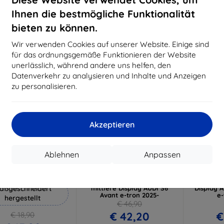
€ 17,90
€ 14,32
€
Ihnen die bestmögliche Funktionalität
Auf Lager 3 Stk.
Auf Lager > 5 Stk.
Auf L
bieten zu können.
-10%
-10%
Wir verwenden Cookies auf unserer Website. Einige sind
für das ordnungsgemäße Funktionieren der Website
unerlässlich, während andere uns helfen, den
Datenverkehr zu analysieren und Inhalte und Anzeigen
zu personalisieren.
Akzeptieren
Rabatt
Rabatt
R
%
-10%
-10%
mit
EXTRA10
mit
EXTRA10
m
Ablehnen
Anpassen
Gutschein
Gutschein
G
Hammer Schutzfolie
3mk TechWrap Matte
3mk T
Displayschutzfolie für das
Schutzfoli
aßgeschneidert
mittlere Display AUDI S6
Display 
Avant e-tron 2025-
e-
hergestellt
€ 46,90
€ 42,20
€
€ 18,90