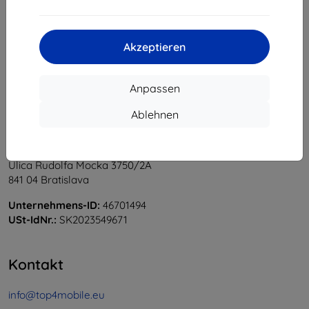
1
-
6
vom ganzen
6
.
«
1
»
Akzeptieren
Anpassen
Ablehnen
Shield-Sk s.r.o.
Ulica Rudolfa Mocka 3750/2A
841 04 Bratislava
Unternehmens-ID:
46701494
USt-IdNr.:
SK2023549671
Kontakt
info@top4mobile.eu