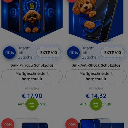
Rabatt
Rabatt
-10%
-10%
mit
EXTRA10
mit
EXTRA10
Gutschein
Gutschein
3mk Privacy Schutzglas
3mk Anti-Shock Schutzglas
Maßgeschneidert
Maßgeschneidert
hergestellt
hergestellt
€ 19,90
€ 15,90
€ 17,90
€ 14,32
Auf Lager 3 Stk.
Auf Lager > 5 Stk.
-10%
-10%