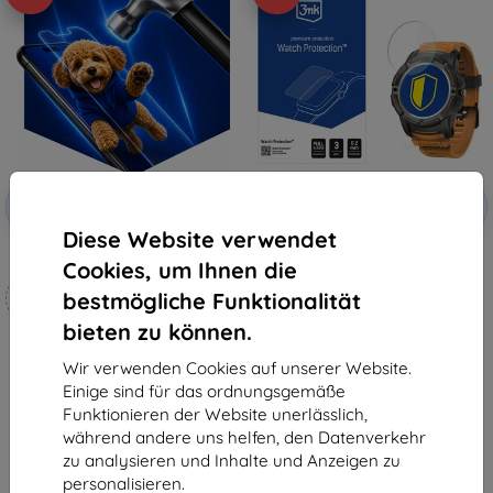
Rabatt
Rabatt
-10%
-10%
mit
EXTRA10
mit
EXTRA10
Gutschein
Gutschein
Diese Website verwendet
3mk Hammer Schutzfolie
3mk Watch Protection
Cookies, um Ihnen die
FlexibleGlass Hybrid Schutzglas
Maßgeschneidert
für Hammer Watch
bestmögliche Funktionalität
€ 9,90
hergestellt
€ 8,92
bieten zu können.
€ 18,90
Auf Lager > 5 Stk.
€ 17,02
Wir verwenden Cookies auf unserer Website.
Einige sind für das ordnungsgemäße
Auf Lager 4 Stk.
Funktionieren der Website unerlässlich,
während andere uns helfen, den Datenverkehr
zu analysieren und Inhalte und Anzeigen zu
personalisieren.