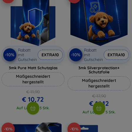
Rabatt
Rabatt
-10%
-10%
mit
EXTRA10
mit
EXTRA10
Gutschein
Gutschein
3mk Pure Matt Schutzglas
3mk Silverprotection+
Schutzfolie
Maßgeschneidert
Maßgeschneidert
hergestellt
hergestellt
€ 11,90
€ 17,90
€ 10,72
€ 16,12
Auf Lager > 5 Stk.
Auf Lager > 5 Stk.
-10%
-10%