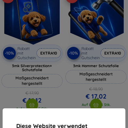
Rabatt
Rabatt
-10%
-10%
mit
EXTRA10
mit
EXTRA10
Gutschein
Gutschein
3mk Silverprotection+
3mk Hammer Schutzfolie
Schutzfolie
Maßgeschneidert
Maßgeschneidert
hergestellt
hergestellt
€ 18,90
€ 17,90
€ 17,02
€ 16,12
Auf Lager 3 Stk.
Auf Lager > 5 Stk.
Diese Website verwendet