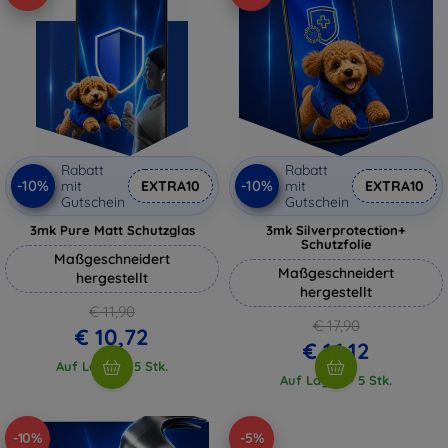
Rabatt
Rabatt
-10%
-10%
mit
EXTRA10
mit
EXTRA10
Gutschein
Gutschein
3mk Pure Matt Schutzglas
3mk Silverprotection+
Schutzfolie
Maßgeschneidert
Maßgeschneidert
hergestellt
hergestellt
€ 11,90
€ 17,90
€ 10,72
€ 16,12
Auf Lager > 5 Stk.
Auf Lager > 5 Stk.
-10%
-5%