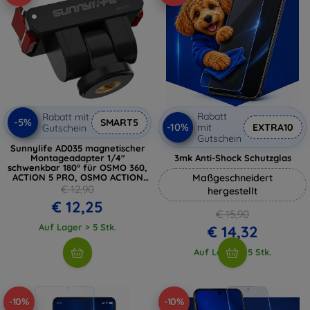
Rabatt
Rabatt mit
-5%
SMART5
-10%
mit
EXTRA10
Gutschein
Gutschein
Sunnylife AD035 magnetischer
Montageadapter 1/4"
3mk Anti-Shock Schutzglas
schwenkbar 180° für OSMO 360,
ACTION 5 PRO, OSMO ACTION
Maßgeschneidert
4/3/2
€ 12,90
hergestellt
€ 12,25
€ 15,90
Auf Lager > 5 Stk.
€ 14,32
Auf Lager > 5 Stk.
-10%
-10%