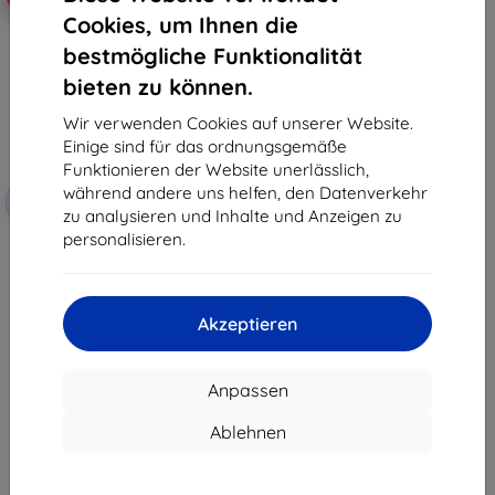
Cookies, um Ihnen die
bestmögliche Funktionalität
bieten zu können.
Wir verwenden Cookies auf unserer Website.
Einige sind für das ordnungsgemäße
Funktionieren der Website unerlässlich,
während andere uns helfen, den Datenverkehr
Rabatt mit
-5%
SMART5
Gutschein
zu analysieren und Inhalte und Anzeigen zu
personalisieren.
Sunnylife Cold Press Adapter
€ 14,90
€ 14,16
Akzeptieren
Auf Lager > 5 Stk.
Anpassen
Ablehnen