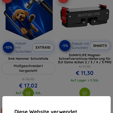
Rabatt
Rabatt mit
-5%
SMART5
-10%
mit
EXTRA10
Gutschein
Gutschein
SUNNYLIFE Magnet-
3mk Hammer Schutzfolie
Schnellverschluss-Halterung für
DJI Osmo Action 2 / 3 / 4 / 5 PRO
Maßgeschneidert
€ 11,90
hergestellt
€ 11,30
€ 18,90
Auf Lager > 5 Stk.
€ 17,02
Auf Lager 3 Stk.
Diese Website verwendet
-5%