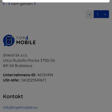
1
-
7
vom ganzen
7
.
«
1
»
Shield-Sk s.r.o.
Ulica Rudolfa Mocka 3750/2A
841 04 Bratislava
Unternehmens-ID:
46701494
USt-IdNr.:
SK2023549671
Kontakt
info@top4mobile.eu