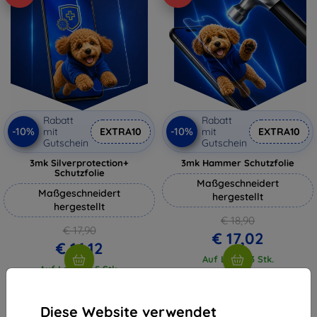
Rabatt
Rabatt
-10%
-10%
mit
EXTRA10
mit
EXTRA10
Gutschein
Gutschein
3mk Silverprotection+
3mk Hammer Schutzfolie
Schutzfolie
Maßgeschneidert
Maßgeschneidert
hergestellt
hergestellt
€ 18,90
€ 17,90
€ 17,02
€ 16,12
Auf Lager 3 Stk.
Auf Lager > 5 Stk.
Diese Website verwendet