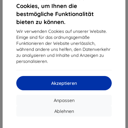
1
-
4
vom ganzen
4
.
Cookies, um Ihnen die
bestmögliche Funktionalität
«
1
»
bieten zu können.
Wir verwenden Cookies auf unserer Website.
Einige sind für das ordnungsgemäße
Funktionieren der Website unerlässlich,
während andere uns helfen, den Datenverkehr
zu analysieren und Inhalte und Anzeigen zu
personalisieren.
Shield-Sk s.r.o.
Ulica Rudolfa Mocka 3750/2A
841 04 Bratislava
Akzeptieren
Unternehmens-ID:
46701494
USt-IdNr.:
SK2023549671
Anpassen
Kontakt
Ablehnen
info@top4mobile.eu