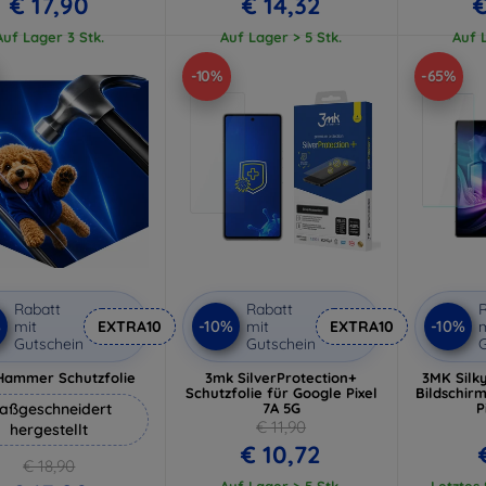
€ 17,90
€ 14,32
€
Auf Lager 3 Stk.
Auf Lager > 5 Stk.
Auf L
-10%
-65%
Rabatt
Rabatt
R
%
-10%
-10%
mit
EXTRA10
mit
EXTRA10
m
Gutschein
Gutschein
G
Hammer Schutzfolie
3mk SilverProtection+
3MK Silk
Schutzfolie für Google Pixel
Bildschir
aßgeschneidert
7A 5G
P
€ 11,90
hergestellt
€ 10,72
€ 18,90
Auf Lager > 5 Stk.
Letztes