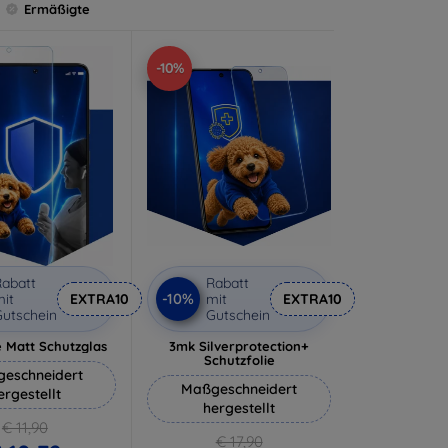
Ermäßigte
-10%
abatt
Rabatt
-10%
it
EXTRA10
mit
EXTRA10
utschein
Gutschein
 Matt Schutzglas
3mk Silverprotection+
Schutzfolie
eschneidert
Maßgeschneidert
ergestellt
hergestellt
€ 11,90
€ 17,90