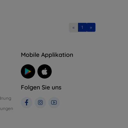
«
1
»
n
Mobile Applikation
Folgen Sie uns
dnung
gungen