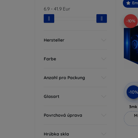
Em
6.9
-
41.9
Eur
-10%
Hersteller
Farbe
Anzahl pro Packung
-10
Glasart
3mk 
Povrchová úprava
M
Hrúbka skla