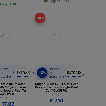
Auf Lager > 5 Stk.
 Lager 1 Stk.
-10%
abatt
Rabatt
-10%
it
EXTRA10
mit
EXTRA10
utschein
Gutschein
lass Align Master
Spigen Glass EZ Fit Optik 2er
R-PACK gehärtetes
Pack, schwarz - Google Pixel
s Google Pixel 7a
7a (AGL05970)
AGL05968)
€ 7,90
€ 18,90
€ 7,10
 17,02