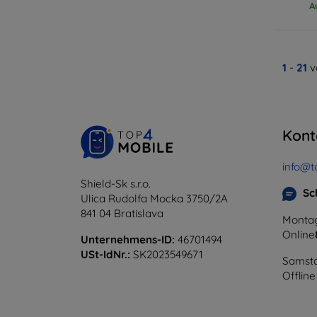
A
1
-
21
v
Kont
info@t
Shield-Sk s.r.o.
Sc
Ulica Rudolfa Mocka 3750/2A
841 04 Bratislava
Montag
Online
Unternehmens-ID:
46701494
USt-IdNr.:
SK2023549671
Samsta
Offline