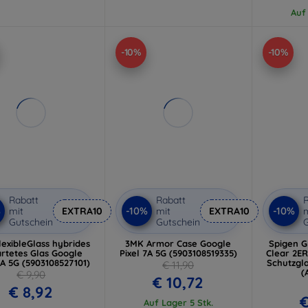
Auf
-10%
-10%
Rabatt
Rabatt
R
%
-10%
-10%
mit
EXTRA10
mit
EXTRA10
m
Gutschein
Gutschein
G
exibleGlass hybrides
3MK Armor Case Google
Spigen G
rtetes Glas Google
Pixel 7A 5G (5903108519335)
Clear 2E
7A 5G (5903108527101)
Schutzgla
€ 11,90
(
€ 9,90
€ 10,72
€ 8,92
€
Auf Lager 5 Stk.