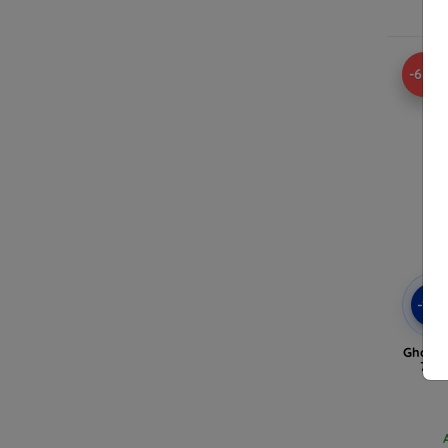
-62%
-10
Ghoste
7a, 