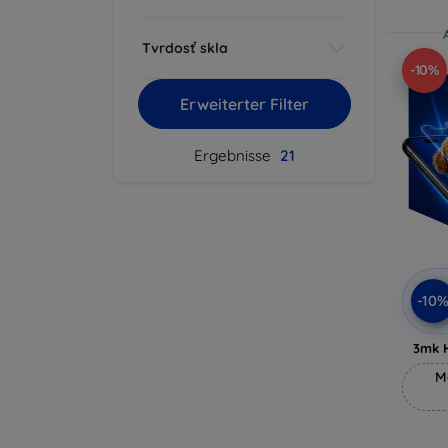
Tvrdosť skla
-10%
Erweiterter Filter
Ergebnisse
21
-10
3mk 
M