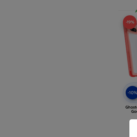
-19%
-10
Ghost
Go