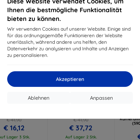
Diese Website verwendet Cookies, um
Auf Lager > 5 Stk.
Ihnen die bestmögliche Funktionalität
bieten zu können.
-10%
-10%
Wir verwenden Cookies auf unserer Website. Einige sind
für das ordnungsgemäße Funktionieren der Website
unerlässlich, während andere uns helfen, den
Datenverkehr zu analysieren und Inhalte und Anzeigen
zu personalisieren.
Akzeptieren
Rabatt
Rabatt
R
%
-10%
-10%
mit
EXTRA10
mit
EXTRA10
m
Ablehnen
Anpassen
Gutschein
Gutschein
G
k Exec 6, Google Pixel
Ghostek Exec 6, Google Pixel
3MK Len
grau (GHOCAS3387)
7a, schwarz (GHOCAS3386)
P
Kameralin
€ 41,90
€ 41,90
(59
€ 16,12
€ 37,72
Auf Lager 3 Stk.
Auf Lager 2 Stk.