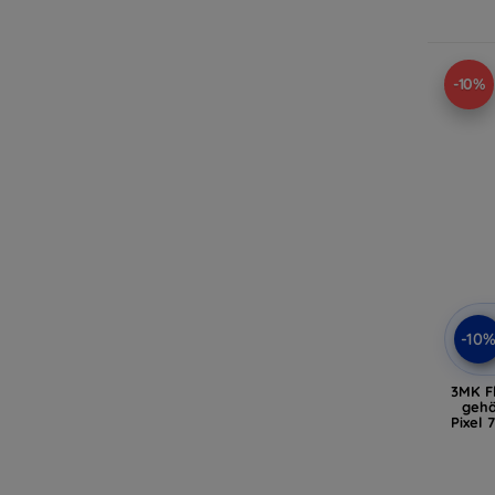
-10%
-10
3MK Fl
gehä
Pixel 