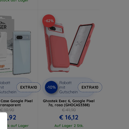
-62%
abatt
Rabatt
-10%
it
EXTRA10
mit
EXTRA10
utschein
Gutschein
 Case Google Pixel
Ghostek Exec 6, Google Pixel
transparent
7a, rosa (GHOCAS3388)
€ 10,90
€ 41,90
€ 8,92
€ 16,12
 Stück auf Lager
Auf Lager 2 Stk.