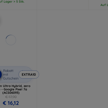
uf Lager > 5 Stk.
Auf L
Rabatt
%
mit
EXTRA10
Gutschein
n Ultra Hybrid, zero
 - Google Pixel 7a
(ACS06093)
€ 17,90
€ 16,12