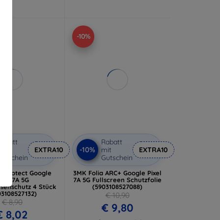
-10%
abatt
Rabatt
-10%
it
EXTRA10
mit
EXTRA10
utschein
Gutschein
s Protect Google
3MK Folia ARC+ Google Pixel
ixel 7A 5G
7A 5G Fullscreen Schutzfolie
senschutz 4 Stück
(5903108527088)
03108527132)
€ 10,90
€ 8,90
€ 9,80
€ 8,02