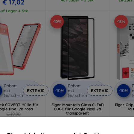
€ 17,02
Auf Lager 4 Stk.
-10%
-18%
Rabatt
Rabatt
R
%
-10%
-10%
mit
EXTRA10
mit
EXTRA10
m
Gutschein
Gutschein
G
ek COVERT Hülle für
Eiger Mountain Glass CLEAR
Eiger Grip
ogle Pixel 7a rosa
EDGE für Google Pixel 7a
7a 
transparent
€ 19,90
€ 26,90
€ 16,12
€ 24,22
Auf Lager 3 Stk.
Letztes