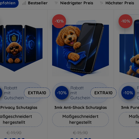
pfohlen
Bestseller
Niedrigster Preis
Höchster Preis
-10%
-10%
Rabatt
Rabatt
R
%
-10%
-10%
mit
EXTRA10
mit
EXTRA10
m
Gutschein
Gutschein
G
Privacy Schutzglas
3mk Anti-Shock Schutzglas
3mk Pure
aßgeschneidert
Maßgeschneidert
Maßg
hergestellt
hergestellt
h
€ 19,90
€ 15,90