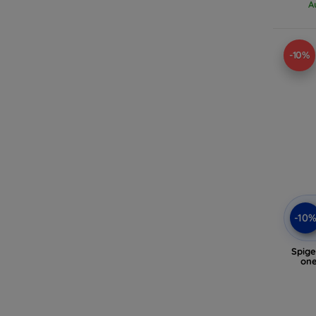
A
-10%
-10
Spige
one