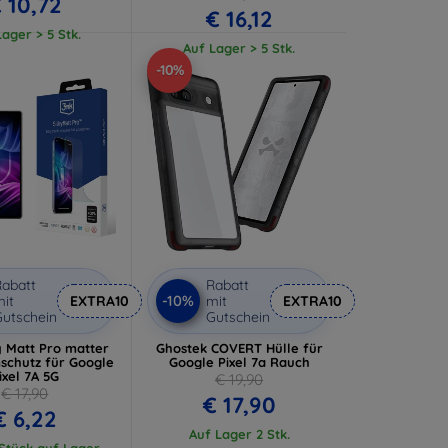
 10,72
€ 16,12
ager > 5 Stk.
Auf Lager > 5 Stk.
-10%
abatt
Rabatt
-10%
it
EXTRA10
mit
EXTRA10
utschein
Gutschein
y Matt Pro matter
Ghostek COVERT Hülle für
mschutz für Google
Google Pixel 7a Rauch
ixel 7A 5G
€ 19,90
€ 17,90
€ 17,90
€ 6,22
Auf Lager 2 Stk.
 Stück auf Lager