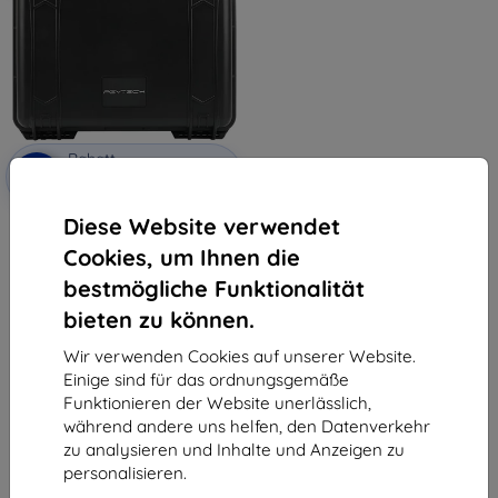
Rabatt
-10%
mit
EXTRA10
Gutschein
Diese Website verwendet
PGYTECH Schutzhülle DJI AVATA
€ 117,90
Cookies, um Ihnen die
€ 58,40
bestmögliche Funktionalität
Letztes Stück auf Lager
bieten zu können.
Wir verwenden Cookies auf unserer Website.
Einige sind für das ordnungsgemäße
Funktionieren der Website unerlässlich,
während andere uns helfen, den Datenverkehr
zu analysieren und Inhalte und Anzeigen zu
personalisieren.
1
-
5
vom ganzen
5
.