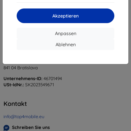
«
1
»
Akzeptieren
Anpassen
Ablehnen
Shield-Sk s.r.o.
Ulica Rudolfa Mocka 3750/2A
841 04 Bratislava
Unternehmens-ID:
46701494
USt-IdNr.:
SK2023549671
Kontakt
info@top4mobile.eu
Schreiben Sie uns