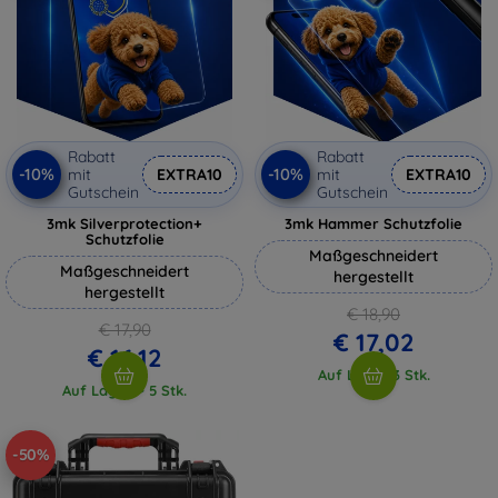
Rabatt
Rabatt
-10%
-10%
mit
EXTRA10
mit
EXTRA10
Gutschein
Gutschein
3mk Silverprotection+
3mk Hammer Schutzfolie
Schutzfolie
Maßgeschneidert
Maßgeschneidert
hergestellt
hergestellt
€ 18,90
€ 17,90
€ 17,02
€ 16,12
Auf Lager 3 Stk.
Auf Lager > 5 Stk.
-50%