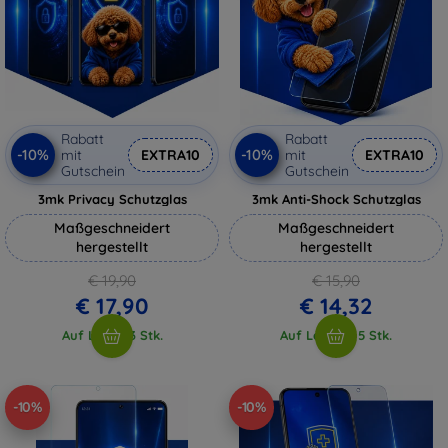
Rabatt
Rabatt
-10%
-10%
mit
EXTRA10
mit
EXTRA10
Gutschein
Gutschein
3mk Privacy Schutzglas
3mk Anti-Shock Schutzglas
Maßgeschneidert
Maßgeschneidert
hergestellt
hergestellt
€ 19,90
€ 15,90
€ 17,90
€ 14,32
Auf Lager 3 Stk.
Auf Lager > 5 Stk.
-10%
-10%