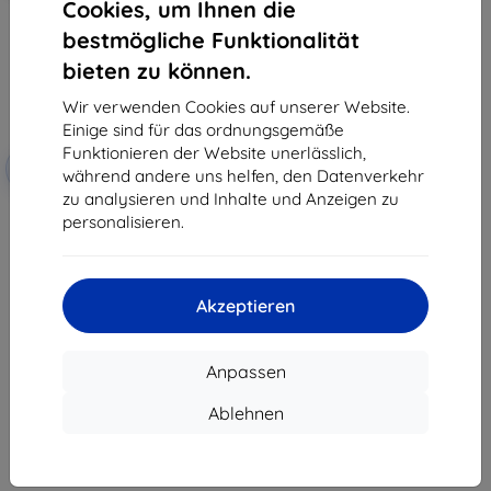
Cookies, um Ihnen die
bestmögliche Funktionalität
bieten zu können.
Wir verwenden Cookies auf unserer Website.
Einige sind für das ordnungsgemäße
Funktionieren der Website unerlässlich,
Rabatt mit
-5%
SMART5
während andere uns helfen, den Datenverkehr
Gutschein
zu analysieren und Inhalte und Anzeigen zu
Sunnylife gehärtetes Schutzglas
personalisieren.
5,5" für DJI RC Pro Controller
(M2-GHM9172)
€ 7,90
€ 7,50
Akzeptieren
Auf Lager > 5 Stk.
Anpassen
Ablehnen
1
-
7
vom ganzen
7
.