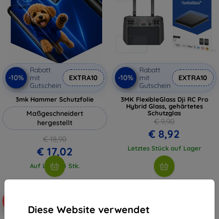
Rabatt
Rabatt
-10%
-10%
mit
EXTRA10
mit
EXTRA10
Gutschein
Gutschein
3mk Hammer Schutzfolie
3MK FlexibleGlass Dji RC Pro
Hybrid Glass, gehärtetes
Maßgeschneidert
Schutzglas
€ 9,90
hergestellt
€ 8,92
€ 18,90
Letztes Stück auf Lager
€ 17,02
Auf Lager 4 Stk.
-5%
Diese Website verwendet