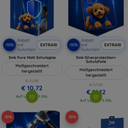
Rabatt
Rabatt
-10%
-10%
mit
EXTRA10
mit
EXTRA10
Gutschein
Gutschein
3mk Pure Matt Schutzglas
3mk Silverprotection+
Schutzfolie
Maßgeschneidert
Maßgeschneidert
hergestellt
hergestellt
€ 11,90
€ 17,90
€ 10,72
€ 16,12
Auf Lager > 5 Stk.
Auf Lager > 5 Stk.
-10%
-10%