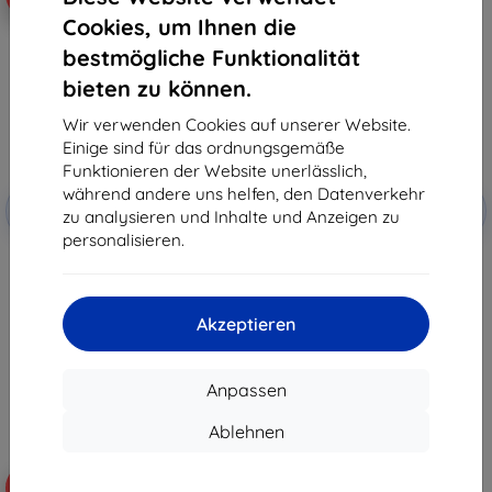
Cookies, um Ihnen die
bestmögliche Funktionalität
bieten zu können.
Wir verwenden Cookies auf unserer Website.
Einige sind für das ordnungsgemäße
Funktionieren der Website unerlässlich,
Rabatt
Rabatt
während andere uns helfen, den Datenverkehr
-10%
-10%
mit
EXTRA10
mit
EXTRA10
zu analysieren und Inhalte und Anzeigen zu
Gutschein
Gutschein
personalisieren.
Beline Armband für Huawei GT
Beline Armband für Huawei GT
3/4/5/6, orange
3/4/5/6, blau (05908047990566)
(05908047990580)
€ 12,90
€ 12,90
€ 11,62
Akzeptieren
€ 11,62
Auf Lager > 5 Stk.
Auf Lager > 5 Stk.
Anpassen
Ablehnen
-40%