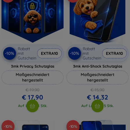
Rabatt
Rabatt
-10%
-10%
mit
EXTRA10
mit
EXTRA10
Gutschein
Gutschein
3mk Privacy Schutzglas
3mk Anti-Shock Schutzglas
Maßgeschneidert
Maßgeschneidert
hergestellt
hergestellt
€ 19,90
€ 15,90
€ 17,90
€ 14,32
Auf Lager 3 Stk.
Auf Lager > 5 Stk.
-10%
-10%