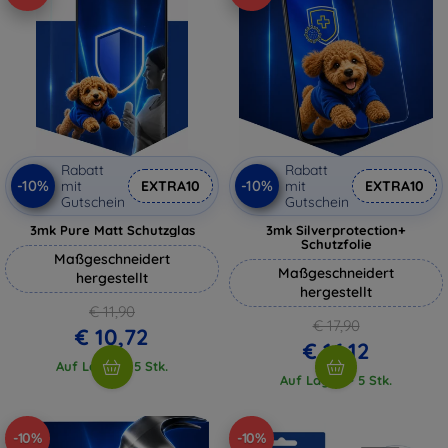
Rabatt
Rabatt
-10%
-10%
mit
EXTRA10
mit
EXTRA10
Gutschein
Gutschein
3mk Pure Matt Schutzglas
3mk Silverprotection+
Schutzfolie
Maßgeschneidert
Maßgeschneidert
hergestellt
hergestellt
€ 11,90
€ 17,90
€ 10,72
€ 16,12
Auf Lager > 5 Stk.
Auf Lager > 5 Stk.
-10%
-10%