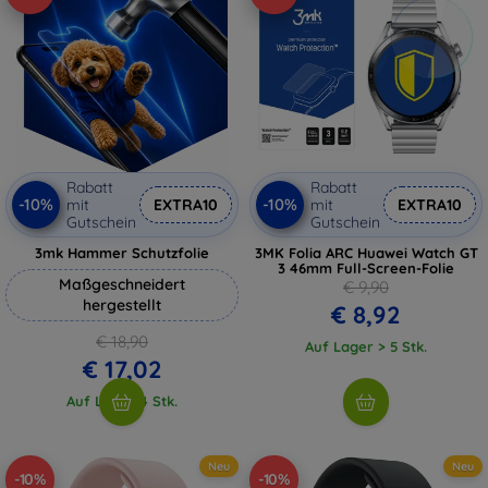
Rabatt
Rabatt
-10%
-10%
mit
EXTRA10
mit
EXTRA10
Gutschein
Gutschein
3mk Hammer Schutzfolie
3MK Folia ARC Huawei Watch GT
3 46mm Full-Screen-Folie
Maßgeschneidert
€ 9,90
hergestellt
€ 8,92
€ 18,90
Auf Lager > 5 Stk.
€ 17,02
Auf Lager 4 Stk.
Neu
Neu
-10%
-10%