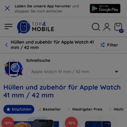
×
Laden Sie unsere App herunter
und
shoppen Sie noch einfacher.
0
Hüllen und zubehör für Apple Watch 41
Filter
mm / 42 mm
Schnellsuche
Apple Watch 41 mm / 42 mm
Hüllen und zubehör für Apple Watch
41 mm / 42 mm
Empfohlen
Bestseller
Niedrigster Preis
Höchste
-10%
-10%