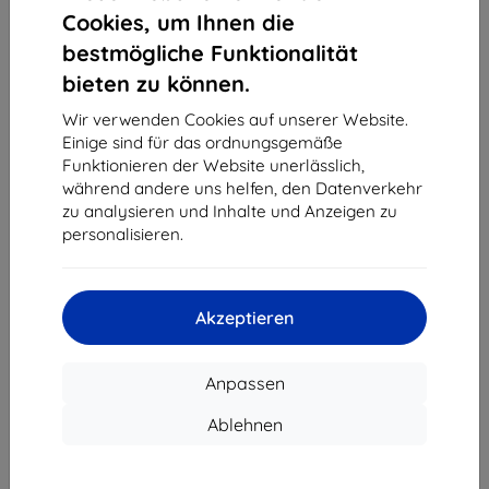
1
-
4
vom ganzen
4
.
Cookies, um Ihnen die
bestmögliche Funktionalität
«
1
»
bieten zu können.
Wir verwenden Cookies auf unserer Website.
Einige sind für das ordnungsgemäße
Funktionieren der Website unerlässlich,
während andere uns helfen, den Datenverkehr
zu analysieren und Inhalte und Anzeigen zu
personalisieren.
Shield-Sk s.r.o.
Ulica Rudolfa Mocka 3750/2A
841 04 Bratislava
Akzeptieren
Unternehmens-ID:
46701494
USt-IdNr.:
SK2023549671
Anpassen
Kontakt
Ablehnen
info@top4mobile.eu