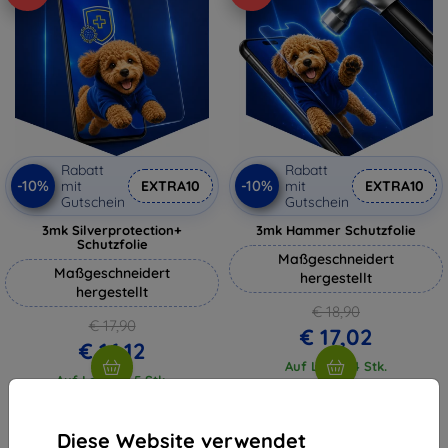
Rabatt
Rabatt
-10%
-10%
mit
EXTRA10
mit
EXTRA10
Gutschein
Gutschein
3mk Silverprotection+
3mk Hammer Schutzfolie
Schutzfolie
Maßgeschneidert
Maßgeschneidert
hergestellt
hergestellt
€ 18,90
€ 17,90
€ 17,02
€ 16,12
Auf Lager 4 Stk.
Auf Lager > 5 Stk.
Diese Website verwendet