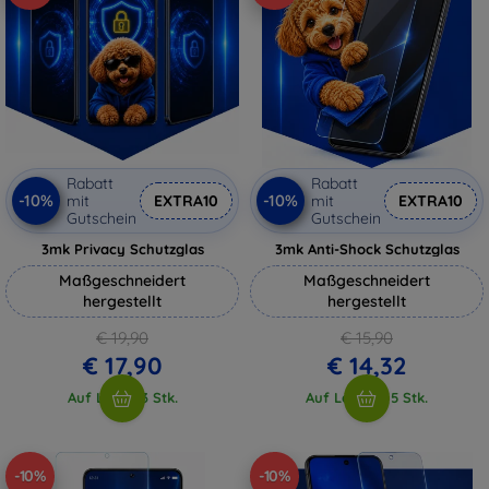
Rabatt
Rabatt
-10%
-10%
mit
EXTRA10
mit
EXTRA10
Gutschein
Gutschein
3mk Privacy Schutzglas
3mk Anti-Shock Schutzglas
Maßgeschneidert
Maßgeschneidert
hergestellt
hergestellt
€ 19,90
€ 15,90
€ 17,90
€ 14,32
Auf Lager 3 Stk.
Auf Lager > 5 Stk.
-10%
-10%