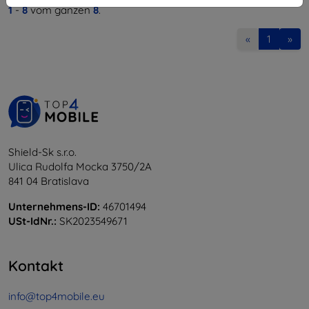
1
-
8
vom ganzen
8
.
«
1
»
Shield-Sk s.r.o.
Ulica Rudolfa Mocka 3750/2A
841 04 Bratislava
Unternehmens-ID:
46701494
USt-IdNr.:
SK2023549671
Kontakt
info@top4mobile.eu