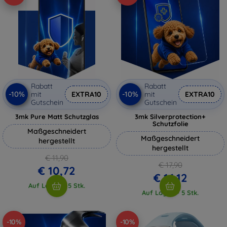
Rabatt
Rabatt
-10%
-10%
mit
EXTRA10
mit
EXTRA10
Gutschein
Gutschein
3mk Pure Matt Schutzglas
3mk Silverprotection+
Schutzfolie
Maßgeschneidert
Maßgeschneidert
hergestellt
hergestellt
€ 11,90
€ 17,90
€ 10,72
€ 16,12
Auf Lager > 5 Stk.
Auf Lager > 5 Stk.
-10%
-10%