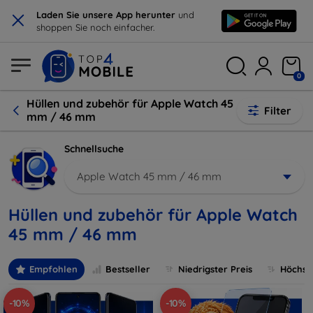
×
Laden Sie unsere App herunter
und
shoppen Sie noch einfacher.
0
Hüllen und zubehör für Apple Watch 45
Filter
mm / 46 mm
Schnellsuche
Apple Watch 45 mm / 46 mm
Hüllen und zubehör für Apple Watch
45 mm / 46 mm
Empfohlen
Bestseller
Niedrigster Preis
Höchste
-10%
-10%