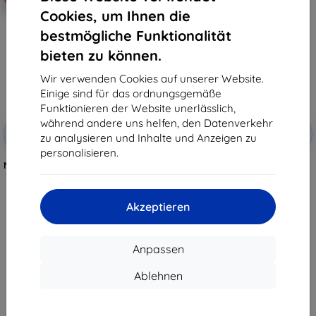
Cookies, um Ihnen die
bestmögliche Funktionalität
bieten zu können.
Wir verwenden Cookies auf unserer Website.
Einige sind für das ordnungsgemäße
Funktionieren der Website unerlässlich,
Rabatt
Rabatt
während andere uns helfen, den Datenverkehr
-10%
-10%
mit
EXTRA10
mit
EXTRA10
zu analysieren und Inhalte und Anzeigen zu
Gutschein
Gutschein
personalisieren.
Nomad Tempo Armband, Seegras
Armband Nomad Tempo Band,
- AW 45mm / 46mm
Treibholz - AW 45mm / 46mm
(NM009797858)
(NM009766858)
€ 59,90
€ 59,90
Akzeptieren
€ 53,92
€ 53,92
Auf Lager 5 Stk.
Auf Lager 4 Stk.
Anpassen
Ablehnen