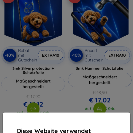
Rabatt
Rabatt
-10%
-10%
mit
EXTRA10
mit
EXTRA10
Gutschein
Gutschein
3mk Silverprotection+
3mk Hammer Schutzfolie
Schutzfolie
Maßgeschneidert
Maßgeschneidert
hergestellt
hergestellt
€ 18,90
€ 17,90
€ 17,02
€ 16,12
Auf Lager 3 Stk.
Auf Lager > 5 Stk.
Diese Website verwendet