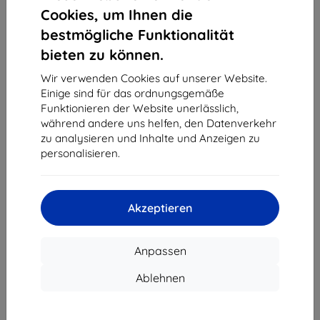
1
-
4
vom ganzen
4
.
Cookies, um Ihnen die
bestmögliche Funktionalität
«
1
»
bieten zu können.
Wir verwenden Cookies auf unserer Website.
Einige sind für das ordnungsgemäße
Funktionieren der Website unerlässlich,
während andere uns helfen, den Datenverkehr
zu analysieren und Inhalte und Anzeigen zu
personalisieren.
Shield-Sk s.r.o.
Ulica Rudolfa Mocka 3750/2A
841 04 Bratislava
Akzeptieren
Unternehmens-ID:
46701494
USt-IdNr.:
SK2023549671
Anpassen
Kontakt
Ablehnen
info@top4mobile.eu