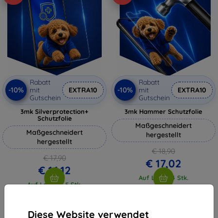
Rabatt
Rabatt
-10%
-10%
mit
EXTRA10
mit
EXTRA10
Gutschein
Gutschein
3mk Silverprotection+
3mk Hammer Schutzfolie
Schutzfolie
Maßgeschneidert
Maßgeschneidert
hergestellt
hergestellt
€ 18,90
€ 17,90
€ 17,02
€ 16,12
Auf Lager 4 Stk.
Auf Lager > 5 Stk.
Diese Website verwendet