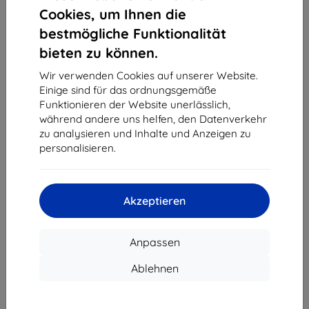
1
-
4
vom ganzen
4
.
Cookies, um Ihnen die
bestmögliche Funktionalität
«
1
»
bieten zu können.
Wir verwenden Cookies auf unserer Website.
Einige sind für das ordnungsgemäße
Funktionieren der Website unerlässlich,
während andere uns helfen, den Datenverkehr
zu analysieren und Inhalte und Anzeigen zu
personalisieren.
Shield-Sk s.r.o.
Ulica Rudolfa Mocka 3750/2A
841 04 Bratislava
Akzeptieren
Unternehmens-ID:
46701494
USt-IdNr.:
SK2023549671
Anpassen
Kontakt
Ablehnen
info@top4mobile.eu