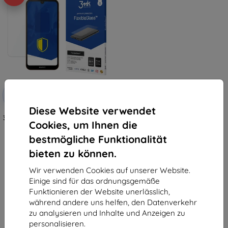
Rabatt
-10%
mit
EXTRA10
Gutschein
Diese Website verwendet
3MK FlexibleGlass Huawei Y5 2019
Cookies, um Ihnen die
Hybridglas
€ 9,90
bestmögliche Funktionalität
€ 8,92
bieten zu können.
Auf Lager > 5 Stk.
Wir verwenden Cookies auf unserer Website.
Einige sind für das ordnungsgemäße
Funktionieren der Website unerlässlich,
während andere uns helfen, den Datenverkehr
zu analysieren und Inhalte und Anzeigen zu
personalisieren.