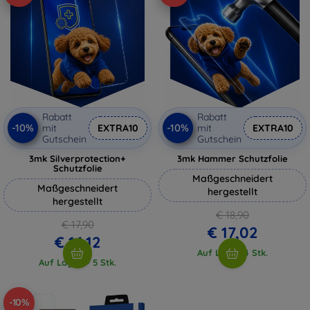
Rabatt
Rabatt
-10%
-10%
mit
EXTRA10
mit
EXTRA10
Gutschein
Gutschein
3mk Silverprotection+
3mk Hammer Schutzfolie
Schutzfolie
Maßgeschneidert
Maßgeschneidert
hergestellt
hergestellt
€ 18,90
€ 17,90
€ 17,02
€ 16,12
Auf Lager 4 Stk.
Auf Lager > 5 Stk.
-10%