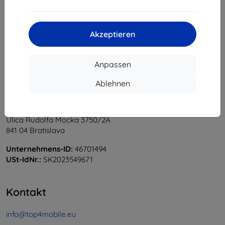
1
-
5
vom ganzen
5
.
«
1
»
Akzeptieren
Anpassen
Ablehnen
Shield-Sk s.r.o.
Ulica Rudolfa Mocka 3750/2A
841 04 Bratislava
Unternehmens-ID:
46701494
USt-IdNr.:
SK2023549671
Kontakt
info@top4mobile.eu